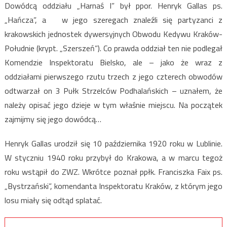
Dowódcą oddziału „Harnaś I” był ppor. Henryk Gallas ps.
„Hańcza”, a w jego szeregach znaleźli się partyzanci z
krakowskich jednostek dywersyjnych Obwodu Kedywu Kraków-
Południe (krypt. „Szerszeń”). Co prawda oddział ten nie podlegał
Komendzie Inspektoratu Bielsko, ale – jako że wraz z
oddziałami pierwszego rzutu trzech z jego czterech obwodów
odtwarzał on 3 Pułk Strzelców Podhalańskich – uznałem, że
należy opisać jego dzieje w tym właśnie miejscu. Na początek
zajmijmy się jego dowódcą…
Henryk Gallas urodził się 10 października 1920 roku w Lublinie.
W styczniu 1940 roku przybył do Krakowa, a w marcu tegoż
roku wstąpił do ZWZ. Wkrótce poznał ppłk. Franciszka Faix ps.
„Bystrzański”, komendanta Inspektoratu Kraków, z którym jego
losu miały się odtąd splatać.