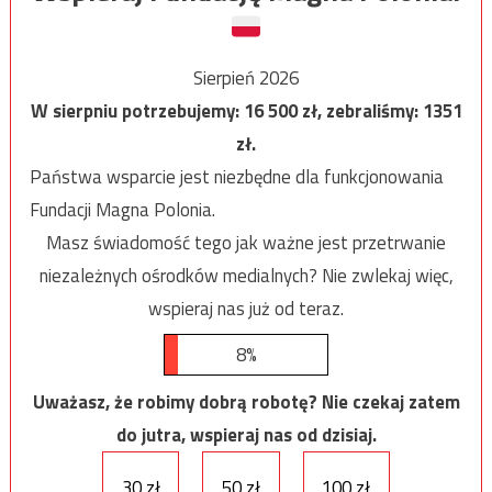
Sierpień 2026
W sierpniu potrzebujemy:
16 500
zł, zebraliśmy:
1351
zł.
Państwa wsparcie jest niezbędne dla funkcjonowania
Fundacji Magna Polonia.
Masz świadomość tego jak ważne jest przetrwanie
niezależnych ośrodków medialnych? Nie zwlekaj więc,
wspieraj nas już od teraz.
8%
Uważasz, że robimy dobrą robotę? Nie czekaj zatem
do jutra, wspieraj nas od dzisiaj.
30 zł
50 zł
100 zł