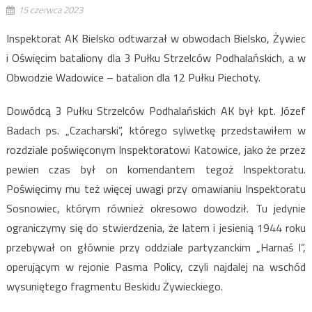
15 czerwca 2023
Inspektorat AK Bielsko odtwarzał w obwodach Bielsko, Żywiec
i Oświęcim bataliony dla 3 Pułku Strzelców Podhalańskich, a w
Obwodzie Wadowice – batalion dla 12 Pułku Piechoty.
Dowódcą 3 Pułku Strzelców Podhalańskich AK był kpt. Józef
Badach ps. „Czacharski”, którego sylwetkę przedstawiłem w
rozdziale poświęconym Inspektoratowi Katowice, jako że przez
pewien czas był on komendantem tegoż Inspektoratu.
Poświęcimy mu też więcej uwagi przy omawianiu Inspektoratu
Sosnowiec, którym również okresowo dowodził. Tu jedynie
ograniczymy się do stwierdzenia, że latem i jesienią 1944 roku
przebywał on głównie przy oddziale partyzanckim „Harnaś I”,
operującym w rejonie Pasma Policy, czyli najdalej na wschód
wysuniętego fragmentu Beskidu Żywieckiego.