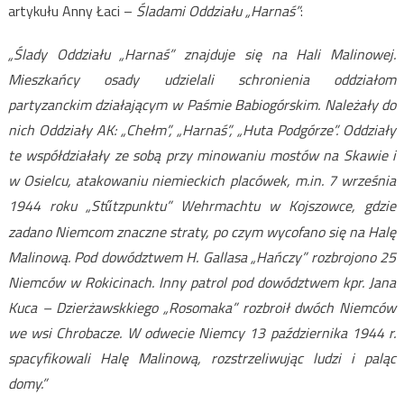
artykułu Anny Łaci –
Śladami Oddziału „Harnaś”
:
„Ślady Oddziału „Harnaś” znajduje się na Hali Malinowej.
Mieszkańcy osady udzielali schronienia oddziałom
partyzanckim działającym w Paśmie Babiogórskim. Należały do
nich Oddziały AK: „Chełm”, „Harnaś”, „Huta Podgórze”. Oddziały
te współdziałały ze sobą przy minowaniu mostów na Skawie i
w Osielcu, atakowaniu niemieckich placówek, m.in. 7 września
1944 roku „St
tzpunktu” Wehrmachtu w Kojszowce, gdzie
ű
zadano Niemcom znaczne straty, po czym wycofano się na Halę
Malinową. Pod dowództwem H. Gallasa „Hańczy” rozbrojono 25
Niemców w Rokicinach. Inny patrol pod dowództwem kpr. Jana
Kuca – Dzierżawskkiego „Rosomaka” rozbroił dwóch Niemców
we wsi Chrobacze. W odwecie Niemcy 13 października 1944 r.
spacyfikowali Halę Malinową, rozstrzeliwując ludzi i paląc
domy.”