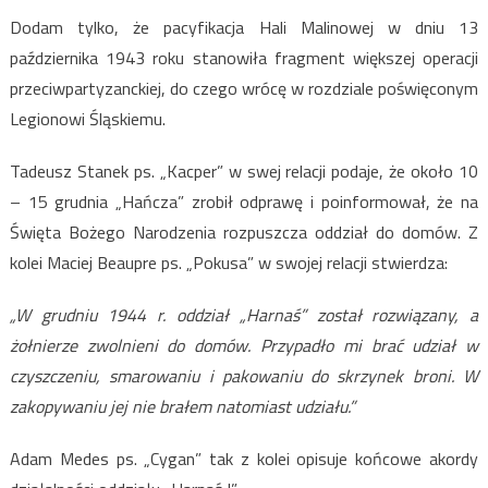
Dodam tylko, że pacyfikacja Hali Malinowej w dniu 13
października 1943 roku stanowiła fragment większej operacji
przeciwpartyzanckiej, do czego wrócę w rozdziale poświęconym
Legionowi Śląskiemu.
Tadeusz Stanek ps. „Kacper” w swej relacji podaje, że około 10
– 15 grudnia „Hańcza” zrobił odprawę i poinformował, że na
Święta Bożego Narodzenia rozpuszcza oddział do domów. Z
kolei Maciej Beaupre ps. „Pokusa” w swojej relacji stwierdza:
„W grudniu 1944 r. oddział „Harnaś” został rozwiązany, a
żołnierze zwolnieni do domów. Przypadło mi brać udział w
czyszczeniu, smarowaniu i pakowaniu do skrzynek broni. W
zakopywaniu jej nie brałem natomiast udziału.”
Adam Medes ps. „Cygan” tak z kolei opisuje końcowe akordy