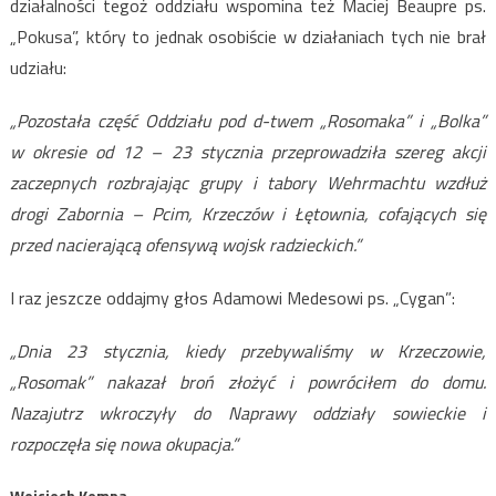
działalności tegoż oddziału wspomina też Maciej Beaupre ps.
„Pokusa”, który to jednak osobiście w działaniach tych nie brał
udziału:
„Pozostała część Oddziału pod d-twem „Rosomaka” i „Bolka”
w okresie od 12 – 23 stycznia przeprowadziła szereg akcji
zaczepnych rozbrajając grupy i tabory Wehrmachtu wzdłuż
drogi Zabornia – Pcim, Krzeczów i Łętownia, cofających się
przed nacierającą ofensywą wojsk radzieckich.”
I raz jeszcze oddajmy głos Adamowi Medesowi ps. „Cygan”:
„Dnia 23 stycznia, kiedy przebywaliśmy w Krzeczowie,
„Rosomak” nakazał broń złożyć i powróciłem do domu.
Nazajutrz wkroczyły do Naprawy oddziały sowieckie i
rozpoczęła się nowa okupacja.”
Wojciech Kempa