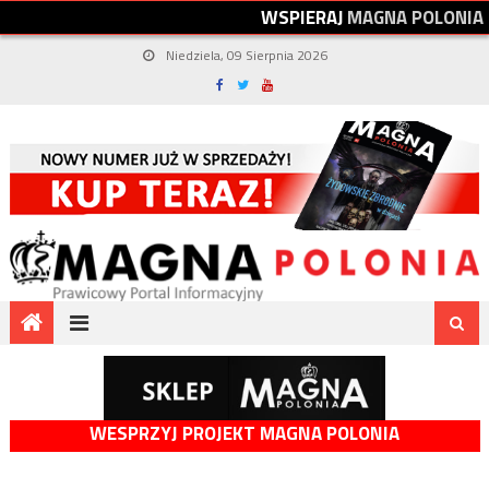
W
S
P
I
E
R
A
J
M
A
G
N
A
P
O
L
O
N
I
A
Niedziela, 09 Sierpnia 2026
WESPRZYJ PROJEKT MAGNA POLONIA