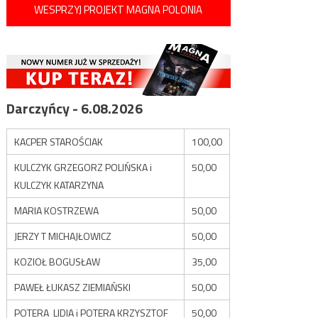
WESPRZYJ PROJEKT MAGNA POLONIA
Darczyńcy - 6.08.2026
KACPER STAROŚCIAK
100,00
KULCZYK GRZEGORZ POLIŃSKA i
50,00
KULCZYK KATARZYNA
MARIA KOSTRZEWA
50,00
JERZY T MICHAJŁOWICZ
50,00
KOZIOŁ BOGUSŁAW
35,00
PAWEŁ ŁUKASZ ZIEMIAŃSKI
50,00
POTERA LIDIA i POTERA KRZYSZTOF
50,00