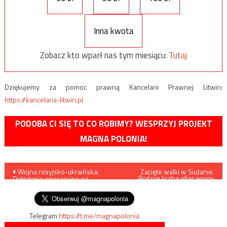
Inna kwota
Zobacz kto wparł nas tym miesiącu:
Tutaj
Dziękujemy za pomoc prawną Kancelarii Prawnej Litwin:
https://kancelaria-litwin.pl
PODOBA CI SIĘ TO CO ROBIMY? WESPRZYJ PROJEKT
MAGNA POLONIA!
Nawigacja
Wojna rosyjsko-ukraińska:
Zacięte walki w Sudanie.
Rośnie liczba ofiar wojny
Położenie operacyjne na
domowej
wpisu
froncie taurydzkim /mapy/
Telegram
https://t.me/magnapolonia