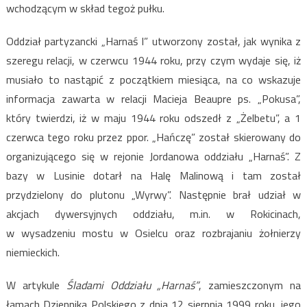
wchodzącym w skład tegoż pułku.
Oddział partyzancki „Harnaś I” utworzony został, jak wynika z
szeregu relacji, w czerwcu 1944 roku, przy czym wydaje się, iż
musiało to nastąpić z początkiem miesiąca, na co wskazuje
informacja zawarta w relacji Macieja Beaupre ps. „Pokusa”,
który twierdzi, iż w maju 1944 roku odszedł z „Żelbetu”, a 1
czerwca tego roku przez ppor. „Hańczę” został skierowany do
organizującego się w rejonie Jordanowa oddziału „Harnaś”. Z
bazy w Lusinie dotarł na Halę Malinową i tam został
przydzielony do plutonu „Wyrwy”. Następnie brał udział w
akcjach dywersyjnych oddziału, m.in. w Rokicinach,
w wysadzeniu mostu w Osielcu oraz rozbrajaniu żołnierzy
niemieckich.
W artykule
Śladami Oddziału „Harnaś”
, zamieszczonym na
łamach Dziennika Polskiego z dnia 12 sierpnia 1999 roku, jego