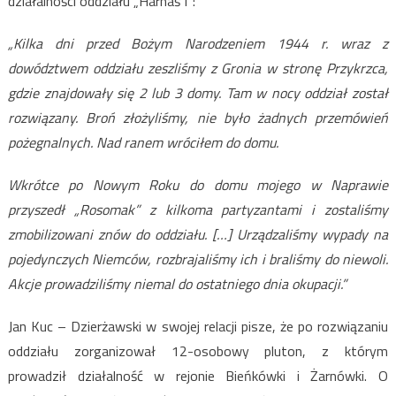
działalności oddziału „Harnaś I”:
„Kilka dni przed Bożym Narodzeniem 1944 r. wraz z
dowództwem oddziału zeszliśmy z Gronia w stronę Przykrzca,
gdzie znajdowały się 2 lub 3 domy. Tam w nocy oddział został
rozwiązany. Broń złożyliśmy, nie było żadnych przemówień
pożegnalnych. Nad ranem wróciłem do domu.
Wkrótce po Nowym Roku do domu mojego w Naprawie
przyszedł „Rosomak” z kilkoma partyzantami i zostaliśmy
zmobilizowani znów do oddziału. […] Urządzaliśmy wypady na
pojedynczych Niemców, rozbrajaliśmy ich i braliśmy do niewoli.
Akcje prowadziliśmy niemal do ostatniego dnia okupacji.”
Jan Kuc – Dzierżawski w swojej relacji pisze, że po rozwiązaniu
oddziału zorganizował 12-osobowy pluton, z którym
prowadził działalność w rejonie Bieńkówki i Żarnówki. O