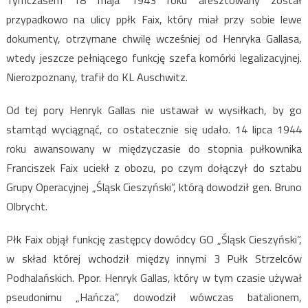
Tymczasem 18 maja 1943 roku aresztowany został
przypadkowo na ulicy ppłk Faix, który miał przy sobie lewe
dokumenty, otrzymane chwilę wcześniej od Henryka Gallasa,
wtedy jeszcze pełniącego funkcję szefa komórki legalizacyjnej.
Nierozpoznany, trafił do KL Auschwitz.
Od tej pory Henryk Gallas nie ustawał w wysiłkach, by go
stamtąd wyciągnąć, co ostatecznie się udało. 14 lipca 1944
roku awansowany w międzyczasie do stopnia pułkownika
Franciszek Faix uciekł z obozu, po czym dołączył do sztabu
Grupy Operacyjnej „Śląsk Cieszyński”, którą dowodził gen. Bruno
Olbrycht.
Płk Faix objął funkcję zastępcy dowódcy GO „Śląsk Cieszyński”,
w skład której wchodził między innymi 3 Pułk Strzelców
Podhalańskich. Ppor. Henryk Gallas, który w tym czasie używał
pseudonimu „Hańcza”, dowodził wówczas batalionem,