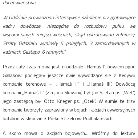
duchowieństwa.
W Oddziale prowadzono intensywne szkolenie przygotowujące
kadry dowódcze, niezbędne do rozbudowy pułku we
wspomnianych miejscowościach, skąd rekrutowano żołnierzy.
Straty Oddziału wyniosły 5 poległych, 3 zamordowanych w
kaźniach Gestapo, 6 rannych.”
Przez cały czas mowa jest o oddziale „Harnaś I”, bowiem ppor.
Gallasowi podlegały jeszcze dwie wywodzące się z Kedywu
kompanie terenowe – „Harnaś II” i „Harnaś III”.
Dowódcą
kompanii „Harnaś II” (z rejonu Skawiny) był Jan Stefan ps. „Wet”,
jego zastępcą był Otto Krieger ps. „Otek”. W sumie te trzy
kompanie tworzyły zaprawiony w bojach i akcjach dywersyjnych
batalion w składzie 3 Pułku Strzelców Podhalańskich.
A skoro mowa o akcjach bojowych… Wróćmy do lektury