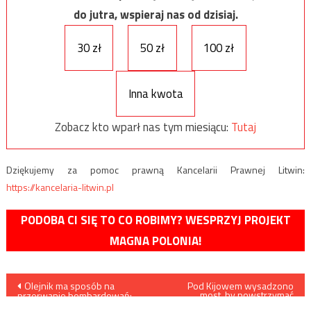
do jutra, wspieraj nas od dzisiaj.
30 zł
50 zł
100 zł
Inna kwota
Zobacz kto wparł nas tym miesiącu:
Tutaj
Dziękujemy za pomoc prawną Kancelarii Prawnej Litwin:
https://kancelaria-litwin.pl
PODOBA CI SIĘ TO CO ROBIMY? WESPRZYJ PROJEKT
MAGNA POLONIA!
Nawigacja
Olejnik ma sposób na
Pod Kijowem wysadzono
most, by powstrzymać
przerwanie bombardowań:
rosyjskie natarcie
powinno się zakazać