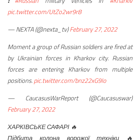
❗
#Russian
military vehicles in
#Kharkiv
pic.twitter.com/UtZo2wr9r8
— NEXTA (@nexta_tv)
February 27, 2022
Moment a group of Russian soldiers are fired at
by Ukrainian forces in Kharkov city. Russian
forces are entering Kharkov from multiple
positions.
pic.twitter.com/bnz22xG9Io
— CaucasusWarReport (@Caucasuswar)
February 27, 2022
ХАРКІВСЬКЕ САФАРІ 🔥
Підбита колона ворожої техніки 🔥