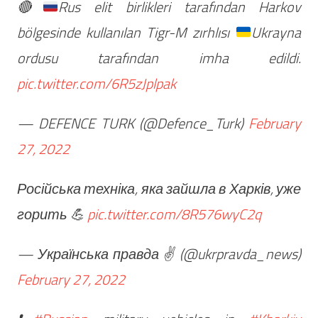
🔴
Rus elit birlikleri tarafından Harkov
bölgesinde kullanılan Tigr-M zırhlısı
Ukrayna
ordusu tarafından imha edildi.
pic.twitter.com/6R5zJplpak
— DEFENCE TURK (@Defence_Turk)
February
27, 2022
Російська техніка, яка зайшла в Харків, уже
горить 💪
pic.twitter.com/8R576wyC2q
— Українська правда ✌️ (@ukrpravda_news)
February 27, 2022