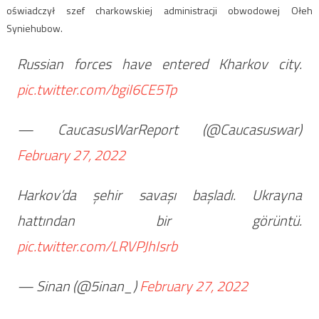
oświadczył szef charkowskiej administracji obwodowej Ołeh
Syniehubow.
Russian forces have entered Kharkov city.
pic.twitter.com/bgiI6CE5Tp
— CaucasusWarReport (@Caucasuswar)
February 27, 2022
Harkov’da şehir savaşı başladı. Ukrayna
hattından bir görüntü.
pic.twitter.com/LRVPJhIsrb
— Sinan (@5inan_)
February 27, 2022