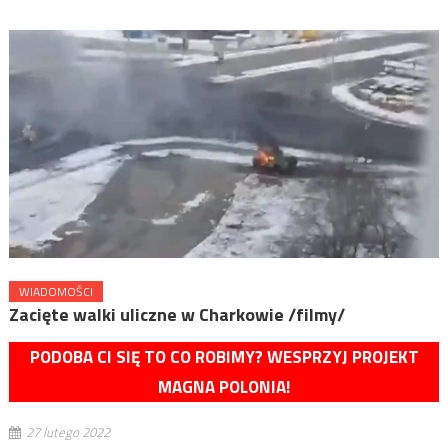
WIADOMOŚCI
Zacięte walki uliczne w Charkowie /filmy/
PODOBA CI SIĘ TO CO ROBIMY? WESPRZYJ PROJEKT
MAGNA POLONIA!
27 lutego 2022