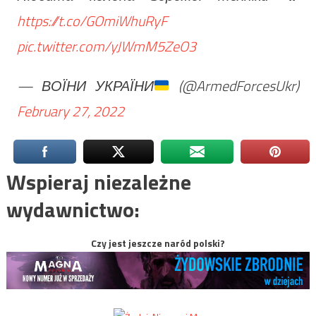
https://t.co/GOmiWhuRyF
pic.twitter.com/yJWmM5ZeO3
— ВОЇНИ УКРАЇНИ
(@ArmedForcesUkr)
February 27, 2022
Wspieraj niezależne
wydawnictwo:
Czy jest jeszcze naród polski?