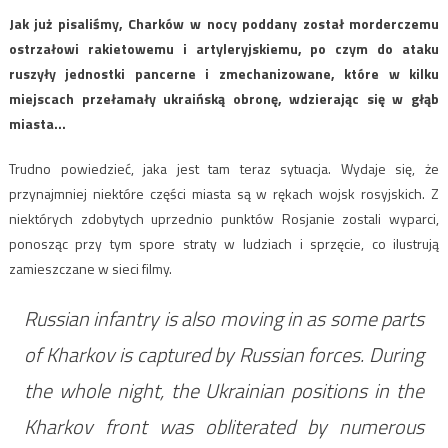
Jak już pisaliśmy, Charków w nocy poddany został morderczemu
ostrzałowi rakietowemu i artyleryjskiemu, po czym do ataku
ruszyły jednostki pancerne i zmechanizowane, które w kilku
miejscach przełamały ukraińską obronę, wdzierając się w głąb
miasta…
Trudno powiedzieć, jaka jest tam teraz sytuacja. Wydaje się, że
przynajmniej niektóre części miasta są w rękach wojsk rosyjskich. Z
niektórych zdobytych uprzednio punktów Rosjanie zostali wyparci,
ponosząc przy tym spore straty w ludziach i sprzęcie, co ilustrują
zamieszczane w sieci filmy.
Russian infantry is also moving in as some parts
of Kharkov is captured by Russian forces. During
the whole night, the Ukrainian positions in the
Kharkov front was obliterated by numerous