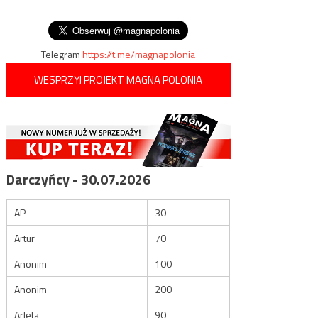
wpisu
rosyjskim samolotom latać
nad Ukrainą
Telegram
https://t.me/magnapolonia
WESPRZYJ PROJEKT MAGNA POLONIA
Darczyńcy - 30.07.2026
AP
30
Artur
70
Anonim
100
Anonim
200
Arleta
90