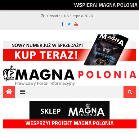
W
S
P
I
E
R
A
J
M
A
G
N
A
P
O
L
O
N
I
A
Czwartek, 06 Sierpnia 2026
WESPRZYJ PROJEKT MAGNA POLONIA