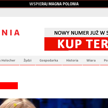
W
S
P
I
E
R
A
J
M
A
G
N
A
P
O
L
O
N
I
A
& Holocher
Żydzi
Gospodarka
Historia
Wiara
Po