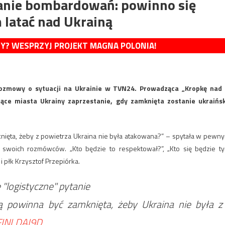
wanie bombardowań: powinno się
 latać nad Ukrainą
MY? WESPRZYJ PROJEKT MAGNA POLONIA!
rozmowy o sytuacji na Ukrainie w TVN24. Prowadząca „Kropkę nad 
jące miasta Ukrainy zaprzestanie, gdy zamknięta zostanie ukraińs
nięta, żeby z powietrza Ukraina nie była atakowana?” – spytała w pewn
swoich rozmówców. „Kto będzie to respektował?”, „Kto się będzie t
 płk Krzysztof Przepiórka.
"logistyczne" pytanie
ą powinna być zamknięta, żeby Ukraina nie była z
JFINLDAI9D