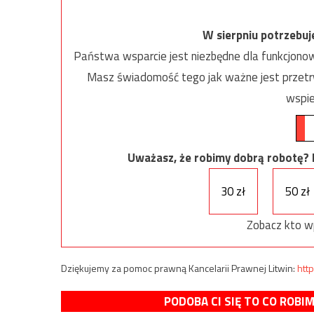
W sierpniu potrzebu
Państwa wsparcie jest niezbędne dla funkcjonow
Masz świadomość tego jak ważne jest przetrw
wspie
Uważasz, że robimy dobrą robotę? Ni
30 zł
50 zł
Zobacz kto w
Dziękujemy za pomoc prawną Kancelarii Prawnej Litwin:
http
PODOBA CI SIĘ TO CO ROBI