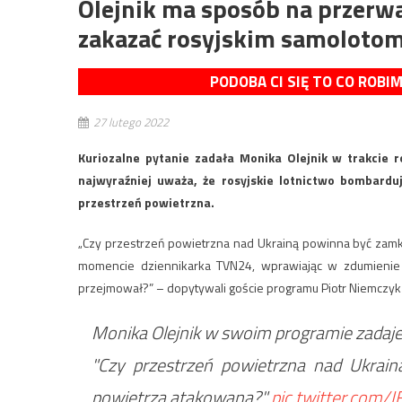
Olejnik ma sposób na przer
zakazać rosyjskim samolotom
PODOBA CI SIĘ TO CO ROBI
27 lutego 2022
Kuriozalne pytanie zadała Monika Olejnik w trakcie 
najwyraźniej uważa, że rosyjskie lotnictwo bombardu
przestrzeń powietrzna.
„Czy przestrzeń powietrzna nad Ukrainą powinna być zamk
momencie dziennikarka TVN24, wprawiając w zdumienie 
przejmował?” – dopytywali goście programu Piotr Niemczyk i
Monika Olejnik w swoim programie zadaje 
"Czy przestrzeń powietrzna nad Ukrain
powietrza atakowana?"
pic.twitter.com/