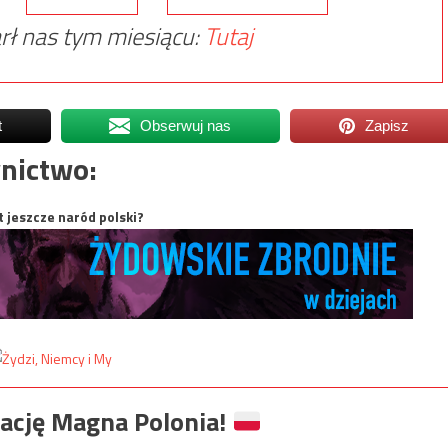
rł nas tym miesiącu:
Tutaj
t
Obserwuj nas
Zapisz
nictwo:
t jeszcze naród polski?
ację Magna Polonia!