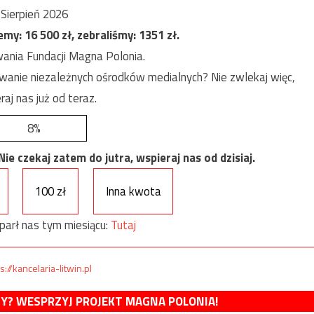
Sierpień 2026
jemy:
16 500
zł, zebraliśmy:
1351
zł.
ania Fundacji Magna Polonia.
anie niezależnych ośrodków medialnych? Nie zwlekaj więc,
raj nas już od teraz.
8%
e czekaj zatem do jutra, wspieraj nas od dzisiaj.
100 zł
Inna kwota
parł nas tym miesiącu:
Tutaj
s://kancelaria-litwin.pl
MY? WESPRZYJ PROJEKT MAGNA POLONIA!