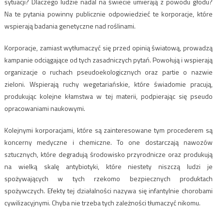
sytuacji? Dlaczego ludzie nadal na świecie umierają z powodu głodu?
Na te pytania powinny publicznie odpowiedzieć te korporacje, które
wspierają badania genetyczne nad roślinami.
Korporacje, zamiast wytłumaczyć się przed opinią światową, prowadzą
kampanie odciągające od tych zasadniczych pytań. Powołują i wspierają
organizacje o ruchach pseudoekologicznych oraz partie o nazwie
zieloni. Wspierają ruchy wegetariańskie, które świadomie pracują,
produkując kolejne kłamstwa w tej materii, podpierając się pseudo
opracowaniami naukowymi.
Kolejnymi korporacjami, które są zainteresowane tym procederem są
koncerny medyczne i chemiczne. To one dostarczają nawozów
sztucznych, które degradują środowisko przyrodnicze oraz produkują
na wielką skalę antybiotyki, które niestety niszczą ludzi je
spożywających w tych rzekomo bezpiecznych produktach
spożywczych. Efekty tej działalności nazywa się infantylnie chorobami
cywilizacyjnymi. Chyba nie trzeba tych zależności tłumaczyć nikomu.