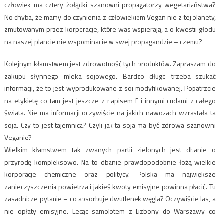
człowiek ma cztery żołądki szanowni propagatorzy wegetariaństwa?
No chyba, że mamy do czynienia z człowiekiem Vegan nie z tej planety,
zmutowanym przez korporacje, które was wspierają, a o kwestii głodu
na naszej plancie nie wspominacie w swej propagandzie – czemu?
Kolejnym kłamstwem jest zdrowotność tych produktów. Zapraszam do
zakupu słynnego mleka sojowego. Bardzo długo trzeba szukać
informacji, że to jest wyprodukowane z soi modyfikowanej. Popatrzcie
na etykietę co tam jest jeszcze z napisem E i innymi cudami z całego
świata. Nie ma informacji oczywiście na jakich nawozach wzrastała ta
soja. Czy to jest tajemnica? Czyli jak ta soja ma być zdrowa szanowni
Veganie?
Wielkim kłamstwem tak zwanych partii zielonych jest dbanie o
przyrodę kompleksowo. Na to dbanie prawdopodobnie łożą wielkie
korporacje chemiczne oraz politycy. Polska ma największe
zanieczyszczenia powietrza i jakieś kwoty emisyjne powinna płacić. Tu
zasadnicze pytanie – co absorbuje dwutlenek węgla? Oczywiście las, a
nie opłaty emisyjne. Lecąc samolotem z Lizbony do Warszawy co