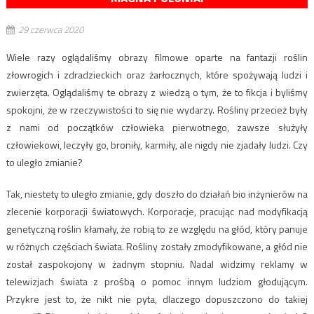
29 czerwca 2020
Wiele razy oglądaliśmy obrazy filmowe oparte na fantazji roślin
złowrogich i zdradzieckich oraz żarłocznych, które spożywają ludzi i
zwierzęta. Oglądaliśmy te obrazy z wiedzą o tym, że to fikcja i byliśmy
spokojni, że w rzeczywistości to się nie wydarzy. Rośliny przecież były
z nami od początków człowieka pierwotnego, zawsze służyły
człowiekowi, leczyły go, broniły, karmiły, ale nigdy nie zjadały ludzi. Czy
to uległo zmianie?
Tak, niestety to uległo zmianie, gdy doszło do działań bio inżynierów na
zlecenie korporacji światowych. Korporacje, pracując nad modyfikacją
genetyczną roślin kłamały, że robią to ze względu na głód, który panuje
w różnych częściach świata. Rośliny zostały zmodyfikowane, a głód nie
został zaspokojony w żadnym stopniu. Nadal widzimy reklamy w
telewizjach świata z prośbą o pomoc innym ludziom głodującym.
Przykre jest to, że nikt nie pyta, dlaczego dopuszczono do takiej