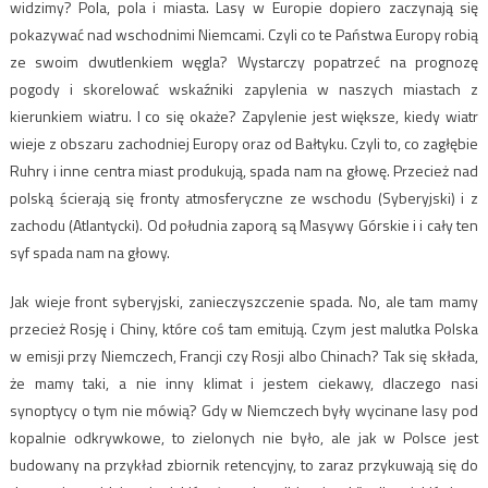
widzimy? Pola, pola i miasta. Lasy w Europie dopiero zaczynają się
pokazywać nad wschodnimi Niemcami. Czyli co te Państwa Europy robią
ze swoim dwutlenkiem węgla? Wystarczy popatrzeć na prognozę
pogody i skorelować wskaźniki zapylenia w naszych miastach z
kierunkiem wiatru. I co się okaże? Zapylenie jest większe, kiedy wiatr
wieje z obszaru zachodniej Europy oraz od Bałtyku. Czyli to, co zagłębie
Ruhry i inne centra miast produkują, spada nam na głowę. Przecież nad
polską ścierają się fronty atmosferyczne ze wschodu (Syberyjski) i z
zachodu (Atlantycki). Od południa zaporą są Masywy Górskie i i cały ten
syf spada nam na głowy.
Jak wieje front syberyjski, zanieczyszczenie spada. No, ale tam mamy
przecież Rosję i Chiny, które coś tam emitują. Czym jest malutka Polska
w emisji przy Niemczech, Francji czy Rosji albo Chinach? Tak się składa,
że mamy taki, a nie inny klimat i jestem ciekawy, dlaczego nasi
synoptycy o tym nie mówią? Gdy w Niemczech były wycinane lasy pod
kopalnie odkrywkowe, to zielonych nie było, ale jak w Polsce jest
budowany na przykład zbiornik retencyjny, to zaraz przykuwają się do