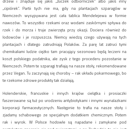
drzew i znajduje się jakiś „żuczek odbiorniczek” albo jakiś inny
„cipiórek”. Partii tych nie ma, gdy na plantacjach szparagów w
Niemczech wysypywana jest cała tablica Mendelejewa w formie
nawozów. To wszystko rzekami oraz wodami zaskórnymi spływa do
rzek i do morza i truje zwierzęta przy okazji. Dociera również do
lodowców i je rozpuszcza. Niemcy wiedzą czego używają na tych
plantacjach i dlatego zatrudniają Polaków. Za parę lat zatruci tymi
chemikaliami ludzie ciężko tam pracujący sezonowo będą leczeni na
koszt polskiego podatnika, ale zysk z tego procederu pozostanie w
Niemczech. Potem te szparagi trafiają na nasze stoły, rekomendowane
przez Vegan. Tu zaczynają się choroby – rak układu pokarmowego, bo
te rzekome zdrowe produkty tak działają.
Holenderskie, francuskie i innych krajów cielątka i prosiaczki
faszerowane są tuż po urodzeniu antybiotykami i innymi wynalazkami
korporacji farmaceutycznych. Następnie to trafia na nasze stoły i
zjadamy schabowego ze specjalnym dodatkiem chemicznym. Potem
rak i wyrok. W Polsce hodowle są napadane i zamykane pod