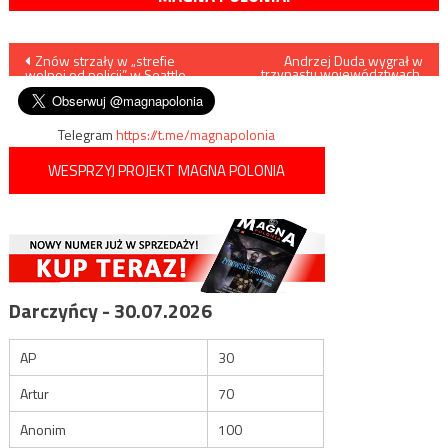
Nawigacja
Znów strzały w „strefie
Andrzej Duda wygrał w
trzynastu województwach,
wolnej od policji” w Seattle
Rafał Trzaskowski w trzech
wpisu
Telegram
https://t.me/magnapolonia
WESPRZYJ PROJEKT MAGNA POLONIA
Darczyńcy - 30.07.2026
AP
30
Artur
70
Anonim
100