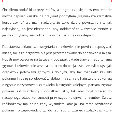
Chciałbym podać kilka przykładów, ale ograniczę się, bo w tym temacie
można napisać książkę, na przykład pod tytlem „Największe kłamstwa
korporacyjne”, ale mam nadzieję, że takie dzieło powstanie i to jak
najszybciej, bo jest niezbędne, aby odkłamać te wszystkie trendy, z
jakimi spotykamy się codziennie w mediach oraz w sklepach.
Podstawowe kłamstwo wegetarian – człowiek nie powinien spożywać
mięsa, bo jego organizm nie jest przystosowany do spożywania mięsa.
Popatrzmy oględnie na tą tezę – początek układu trawiennego to jama
gębowa i człowiek nie wrzuca pokarmu do ust jak żwacze, tylko kąsa jak
drapieżnik jedynkami górnymi i dolnymi, aby tak rozdzielić kawałki
pokarmu. Proszę spróbować z jabłkiem, a sami się Państwo przekonają
o zgryzie nożycowym u człowieka. Następnie kolejnymi partiami zębów
pokarm jest miażdżony z dodatkiem śliny tak, aby mógł przejść do
następnego etapu konsumpcji przy użyciu kolejnych enzymów. Żwacz
roślinożerny ma dolne zęby wysunięte, aby jak na tarce rozdrobnić
pokarm i przeprowadzić go do jednego z czterech żołądków. Który