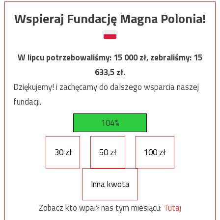
Wspieraj Fundację Magna Polonia!
W lipcu potrzebowaliśmy:
15 000
zł, zebraliśmy:
15
633,5
zł.
Dziękujemy! i zachęcamy do dalszego wsparcia naszej
fundacji.
104%
30 zł
50 zł
100 zł
Inna kwota
Zobacz kto wparł nas tym miesiącu:
Tutaj