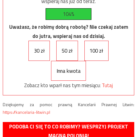
wspieraj nas już od teraz.
104%
Uważasz, że robimy dobrą robotę? Nie czekaj zatem
do jutra, wspieraj nas od dzisiaj.
30 zł
50 zł
100 zł
Inna kwota
Zobacz kto wparł nas tym miesiącu:
Tutaj
Dziękujemy za pomoc prawną Kancelarii Prawnej Litwin:
https://kancelaria-litwin.pl
PODOBA CI SIĘ TO CO ROBIMY? WESPRZYJ PROJEKT
MAGNA POLONIA!