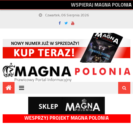
W
S
P
I
E
R
A
J
M
A
G
N
A
P
O
L
O
N
I
A
Czwartek, 06 Sierpnia 2026
WESPRZYJ PROJEKT MAGNA POLONIA