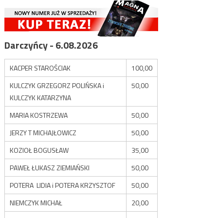
Darczyńcy - 6.08.2026
KACPER STAROŚCIAK
100,00
KULCZYK GRZEGORZ POLIŃSKA i
50,00
KULCZYK KATARZYNA
MARIA KOSTRZEWA
50,00
JERZY T MICHAJŁOWICZ
50,00
KOZIOŁ BOGUSŁAW
35,00
PAWEŁ ŁUKASZ ZIEMIAŃSKI
50,00
POTERA LIDIA i POTERA KRZYSZTOF
50,00
NIEMCZYK MICHAŁ
20,00