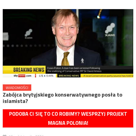
WIADOMOŚCI
Zabójca brytyjskiego konserwatywnego posła to
islamista?
PODOBA CI SIĘ TO CO ROBIMY? WESPRZYJ PROJEKT
MAGNA POLONIA!