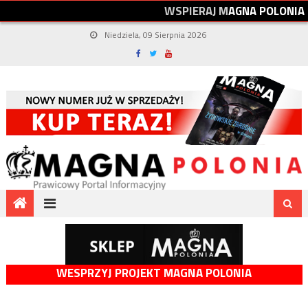
W
S
P
I
E
R
A
J
M
A
G
N
A
P
O
L
O
N
I
A
Niedziela, 09 Sierpnia 2026
WESPRZYJ PROJEKT MAGNA POLONIA