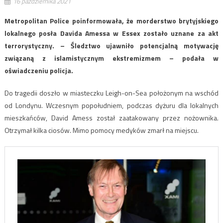
16 października 2021
Metropolitan Police poinformowała, że morderstwo brytyjskiego
lokalnego posła Davida Amessa w Essex zostało uznane za akt
terrorystyczny. – Śledztwo ujawniło potencjalną motywację
związaną z islamistycznym ekstremizmem – podała w
oświadczeniu policja.
Do tragedii doszło w miasteczku Leigh-on-Sea położonym na wschód
od Londynu. Wczesnym popołudniem, podczas dyżuru dla lokalnych
mieszkańców, David Amess został zaatakowany przez nożownika.
Otrzymał kilka ciosów. Mimo pomocy medyków zmarł na miejscu.