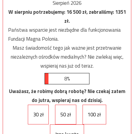
Sierpień 2026
W sierpniu potrzebujemy:
16 500
zł, zebraliśmy:
1351
zł.
Państwa wsparcie jest niezbędne dla funkcjonowania
Fundacji Magna Polonia.
Masz świadomość tego jak ważne jest przetrwanie
niezależnych ośrodków medialnych? Nie zwlekaj więc,
wspieraj nas już od teraz.
8%
Uważasz, że robimy dobrą robotę? Nie czekaj zatem
do jutra, wspieraj nas od dzisiaj.
30 zł
50 zł
100 zł