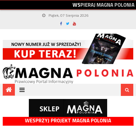
W
S
P
I
E
R
A
J
M
A
G
N
A
P
O
L
O
N
I
A
Piątek, 07 Sierpnia 2026
WESPRZYJ PROJEKT MAGNA POLONIA