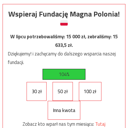
Wspieraj Fundację Magna Polonia!
W lipcu potrzebowaliśmy:
15 000
zł, zebraliśmy:
15
633,5
zł.
Dziękujemy! i zachęcamy do dalszego wsparcia naszej
fundacji.
104%
30 zł
50 zł
100 zł
Inna kwota
Zobacz kto wparł nas tym miesiącu:
Tutaj