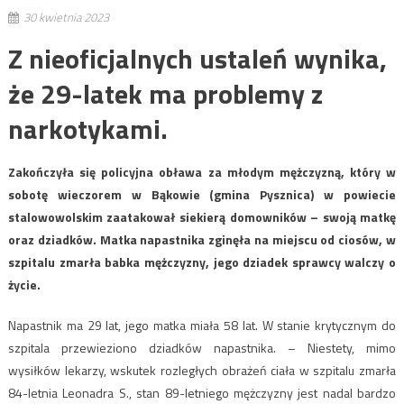
30 kwietnia 2023
Z nieoficjalnych ustaleń wynika,
że 29-latek ma problemy z
narkotykami.
Zakończyła się policyjna obława za młodym mężczyzną, który w
sobotę wieczorem w Bąkowie (gmina Pysznica) w powiecie
stalowowolskim zaatakował siekierą domowników – swoją matkę
oraz dziadków. Matka napastnika zginęła na miejscu od ciosów, w
szpitalu zmarła babka mężczyzny, jego dziadek sprawcy walczy o
życie.
Napastnik ma 29 lat, jego matka miała 58 lat. W stanie krytycznym do
szpitala przewieziono dziadków napastnika. – Niestety, mimo
wysiłków lekarzy, wskutek rozległych obrażeń ciała w szpitalu zmarła
84-letnia Leonadra S., stan 89-letniego mężczyzny jest nadal bardzo