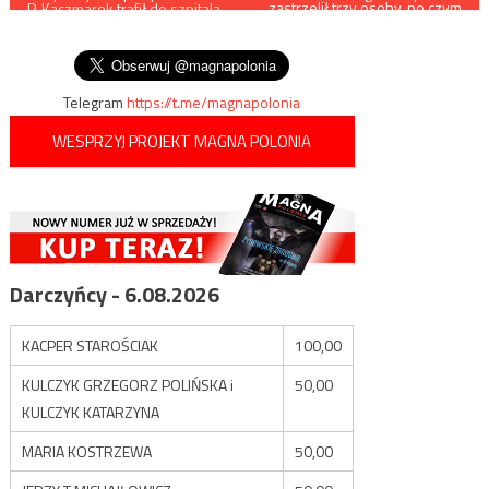
zastrzelił trzy osoby, po czym
P. Kaczmarek trafił do szpitala.
popełnił samobójstwo
wpisu
Jego stan jest bardzo
poważny
Telegram
https://t.me/magnapolonia
WESPRZYJ PROJEKT MAGNA POLONIA
Darczyńcy - 6.08.2026
KACPER STAROŚCIAK
100,00
KULCZYK GRZEGORZ POLIŃSKA i
50,00
KULCZYK KATARZYNA
MARIA KOSTRZEWA
50,00