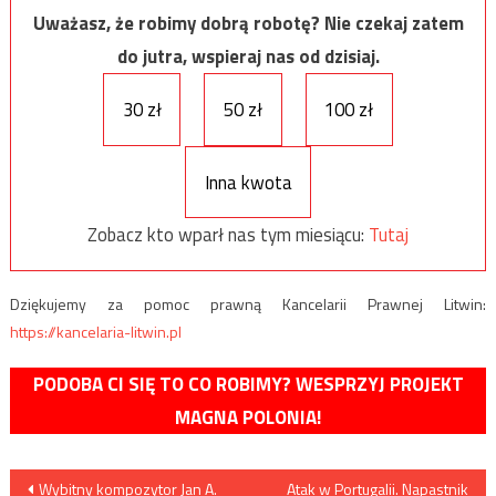
Uważasz, że robimy dobrą robotę? Nie czekaj zatem
do jutra, wspieraj nas od dzisiaj.
30 zł
50 zł
100 zł
Inna kwota
Zobacz kto wparł nas tym miesiącu:
Tutaj
Dziękujemy za pomoc prawną Kancelarii Prawnej Litwin:
https://kancelaria-litwin.pl
PODOBA CI SIĘ TO CO ROBIMY? WESPRZYJ PROJEKT
MAGNA POLONIA!
Nawigacja
Wybitny kompozytor Jan A.
Atak w Portugalii. Napastnik