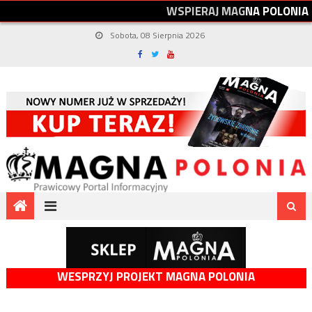
W
S
P
I
E
R
A
J
M
A
G
N
A
P
O
L
O
N
I
A
Sobota, 08 Sierpnia 2026
WESPRZYJ PROJEKT MAGNA POLONIA