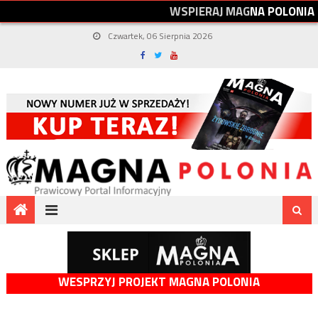
W
S
P
I
E
R
A
J
M
A
G
N
A
P
O
L
O
N
I
A
Czwartek, 06 Sierpnia 2026
WESPRZYJ PROJEKT MAGNA POLONIA