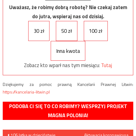
Uważasz, że robimy dobrą robotę? Nie czekaj zatem
do jutra, wspieraj nas od dzisiaj.
30 zł
50 zł
100 zł
Inna kwota
Zobacz kto wparł nas tym miesiącu:
Tutaj
Dziękujemy za pomoc prawną Kancelarii Prawnej Litwin:
https://kancelaria-litwin.pl
PODOBA CI SIĘ TO CO ROBIMY? WESPRZYJ PROJEKT
MAGNA POLONIA!
Nawigacja
106 latka w dzieciństwie
Aktywacja koronawirusa