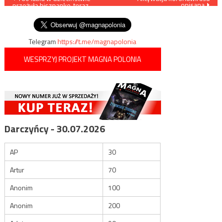
opisana
przeżyła hiszpankę, teraz
wpisu
Covid-19
Telegram
https://t.me/magnapolonia
WESPRZYJ PROJEKT MAGNA POLONIA
Darczyńcy - 30.07.2026
AP
30
Artur
70
Anonim
100
Anonim
200