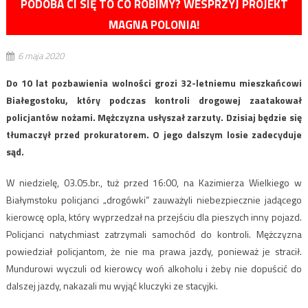
PODOBA CI SIĘ TO CO ROBIMY? WESPRZYJ PROJEKT
MAGNA POLONIA!
6 maja 2020
Do 10 lat pozbawienia wolności grozi 32-letniemu mieszkańcowi
Białegostoku, który podczas kontroli drogowej zaatakował
policjantów nożami. Mężczyzna usłyszał zarzuty. Dzisiaj będzie się
tłumaczył przed prokuratorem. O jego dalszym losie zadecyduje
sąd.
W niedzielę, 03.05.br., tuż przed 16:00, na Kazimierza Wielkiego w
Białymstoku policjanci „drogówki” zauważyli niebezpiecznie jadącego
kierowcę opla, który wyprzedzał na przejściu dla pieszych inny pojazd.
Policjanci natychmiast zatrzymali samochód do kontroli. Mężczyzna
powiedział policjantom, że nie ma prawa jazdy, ponieważ je stracił.
Mundurowi wyczuli od kierowcy woń alkoholu i żeby nie dopuścić do
dalszej jazdy, nakazali mu wyjąć kluczyki ze stacyjki.