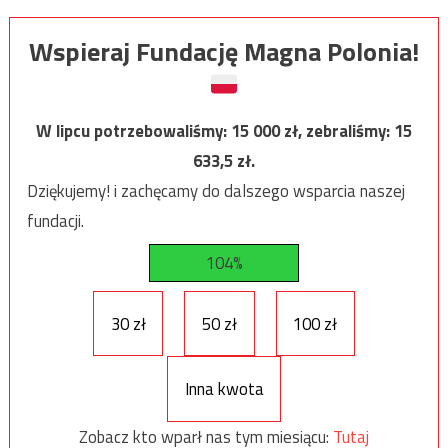
Wspieraj Fundację Magna Polonia!
W lipcu potrzebowaliśmy:
15 000
zł, zebraliśmy:
15
633,5
zł.
Dziękujemy! i zachęcamy do dalszego wsparcia naszej
fundacji.
104%
30 zł
50 zł
100 zł
Inna kwota
Zobacz kto wparł nas tym miesiącu:
Tutaj