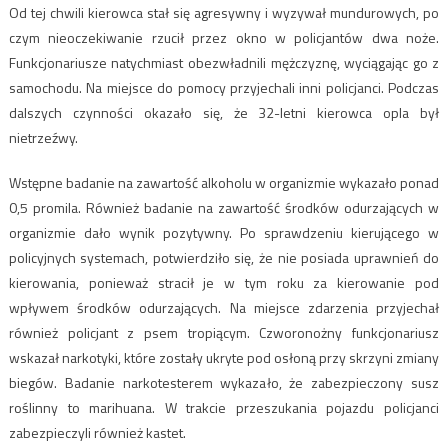
Od tej chwili kierowca stał się agresywny i wyzywał mundurowych, po
czym nieoczekiwanie rzucił przez okno w policjantów dwa noże.
Funkcjonariusze natychmiast obezwładnili mężczyznę, wyciągając go z
samochodu. Na miejsce do pomocy przyjechali inni policjanci. Podczas
dalszych czynności okazało się, że 32-letni kierowca opla był
nietrzeźwy.
Wstępne badanie na zawartość alkoholu w organizmie wykazało ponad
0,5 promila. Również badanie na zawartość środków odurzających w
organizmie dało wynik pozytywny. Po sprawdzeniu kierującego w
policyjnych systemach, potwierdziło się, że nie posiada uprawnień do
kierowania, ponieważ stracił je w tym roku za kierowanie pod
wpływem środków odurzających. Na miejsce zdarzenia przyjechał
również policjant z psem tropiącym. Czworonożny funkcjonariusz
wskazał narkotyki, które zostały ukryte pod osłoną przy skrzyni zmiany
biegów. Badanie narkotesterem wykazało, że zabezpieczony susz
roślinny to marihuana. W trakcie przeszukania pojazdu policjanci
zabezpieczyli również kastet.