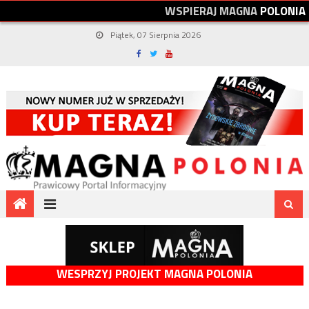
W
S
P
I
E
R
A
J
M
A
G
N
A
P
O
L
O
N
I
A
Piątek, 07 Sierpnia 2026
WESPRZYJ PROJEKT MAGNA POLONIA