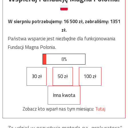
W sierpniu potrzebujemy:
16 500
zł, zebraliśmy:
1351
zł.
Państwa wsparcie jest niezbędne dla funkcjonowania
Fundacji Magna Polonia.
8%
30 zł
50 zł
100 zł
Inna kwota
Zobacz kto wparł nas tym miesiącu:
Tutaj
Za udział w oszustwie metodą na „prokuratora”