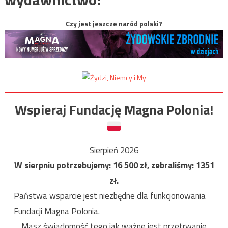
Czy jest jeszcze naród polski?
Wspieraj Fundację Magna Polonia!
Sierpień 2026
W sierpniu potrzebujemy:
16 500
zł, zebraliśmy:
1351
zł.
Państwa wsparcie jest niezbędne dla funkcjonowania
Fundacji Magna Polonia.
Masz świadomość tego jak ważne jest przetrwanie