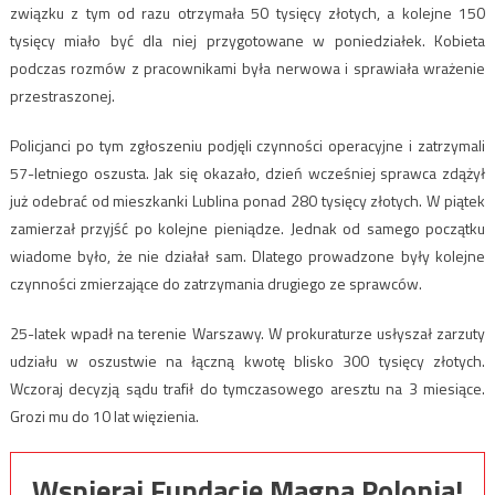
związku z tym od razu otrzymała 50 tysięcy złotych, a kolejne 150
tysięcy miało być dla niej przygotowane w poniedziałek. Kobieta
podczas rozmów z pracownikami była nerwowa i sprawiała wrażenie
przestraszonej.
Policjanci po tym zgłoszeniu podjęli czynności operacyjne i zatrzymali
57-letniego oszusta. Jak się okazało, dzień wcześniej sprawca zdążył
już odebrać od mieszkanki Lublina ponad 280 tysięcy złotych. W piątek
zamierzał przyjść po kolejne pieniądze. Jednak od samego początku
wiadome było, że nie działał sam. Dlatego prowadzone były kolejne
czynności zmierzające do zatrzymania drugiego ze sprawców.
25-latek wpadł na terenie Warszawy. W prokuraturze usłyszał zarzuty
udziału w oszustwie na łączną kwotę blisko 300 tysięcy złotych.
Wczoraj decyzją sądu trafił do tymczasowego aresztu na 3 miesiące.
Grozi mu do 10 lat więzienia.
Wspieraj Fundację Magna Polonia!