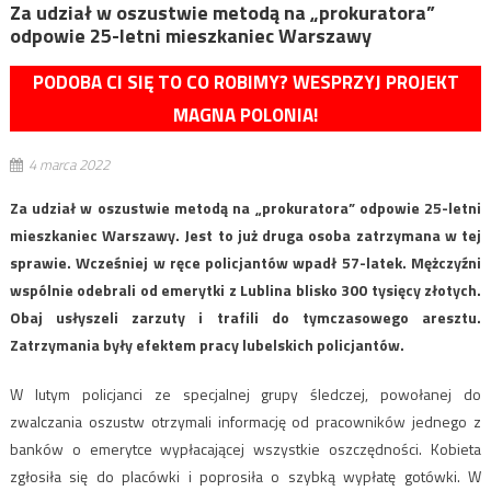
Za udział w oszustwie metodą na „prokuratora”
odpowie 25-letni mieszkaniec Warszawy
PODOBA CI SIĘ TO CO ROBIMY? WESPRZYJ PROJEKT
MAGNA POLONIA!
4 marca 2022
Za udział w oszustwie metodą na „prokuratora” odpowie 25-letni
mieszkaniec Warszawy. Jest to już druga osoba zatrzymana w tej
sprawie. Wcześniej w ręce policjantów wpadł 57-latek. Mężczyźni
wspólnie odebrali od emerytki z Lublina blisko 300 tysięcy złotych.
Obaj usłyszeli zarzuty i trafili do tymczasowego aresztu.
Zatrzymania były efektem pracy lubelskich policjantów.
W lutym policjanci ze specjalnej grupy śledczej, powołanej do
zwalczania oszustw otrzymali informację od pracowników jednego z
banków o emerytce wypłacającej wszystkie oszczędności. Kobieta
zgłosiła się do placówki i poprosiła o szybką wypłatę gotówki. W