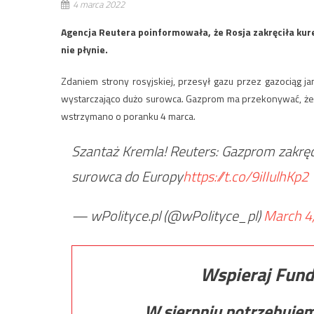
4 marca 2022
Agencja Reutera poinformowała, że Rosja zakręciła kur
nie płynie.
Zdaniem strony rosyjskiej, przesył gazu przez gazociąg jam
wystarczająco dużo surowca. Gazprom ma przekonywać, że da
wstrzymano o poranku 4 marca.
Szantaż Kremla! Reuters: Gazprom zakręc
surowca do Europy
https://t.co/9iIIulhKp2
— wPolityce.pl (@wPolityce_pl)
March 4
Wspieraj Fund
W sierpniu potrzebuje