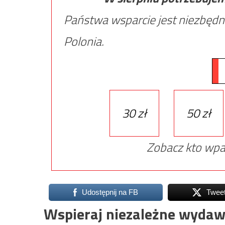
Państwa wsparcie jest niezbędn
Polonia.
30 zł
50 zł
Zobacz kto wpa
Udostępnij na FB
Twee
Wspieraj niezależne wydaw