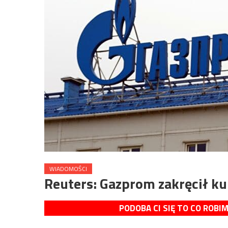
WIADOMOŚCI
Reuters: Gazprom zakręcił k
PODOBA CI SIĘ TO CO ROBI