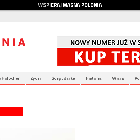
W
S
P
I
E
R
A
J
M
A
G
N
A
P
O
L
O
N
I
A
& Holocher
Żydzi
Gospodarka
Historia
Wiara
Po