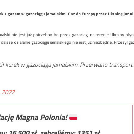
ek z gazem w gazociągu jamalskim. Gaz do Europy przez Ukrainę już n
alski nie jest już potrzebny, bo przez gazociągi na terenie Ukrainy płyn
lsze działanie gazociągu jamalskiego nie jest już niezbędne. Przesył ga
ił kurek w gazociągu jamalskim. Przerwano transport
, 2022
ację Magna Polonia!
my:
16 500
zł, zebraliśmy:
1351
zł.