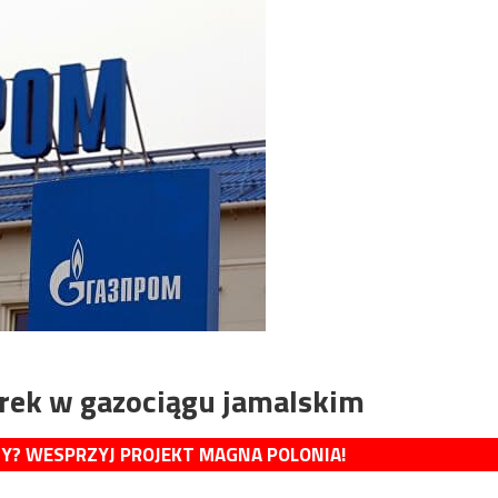
urek w gazociągu jamalskim
MY? WESPRZYJ PROJEKT MAGNA POLONIA!