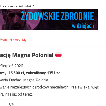
t jeszcze naród polski?
ację Magna Polonia!
Sierpień 2026
jemy:
16 500
zł, zebraliśmy:
1351
zł.
ania Fundacji Magna Polonia.
anie niezależnych ośrodków medialnych? Nie zwlekaj więc,
raj nas już od teraz.
8%