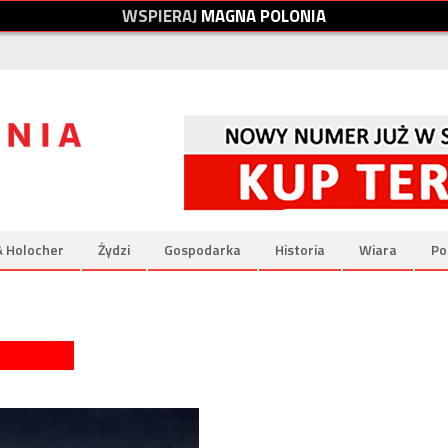
W
S
P
I
E
R
A
J
M
A
G
N
A
P
O
L
O
N
I
A
& Holocher
Żydzi
Gospodarka
Historia
Wiara
Po