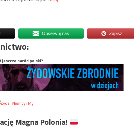
t
Obserwuj nas
Zapisz
nictwo:
t jeszcze naród polski?
ację Magna Polonia!