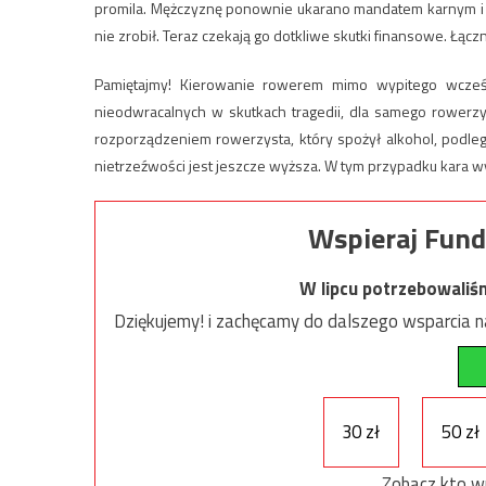
promila. Mężczyznę ponownie ukarano mandatem karnym i za
nie zrobił. Teraz czekają go dotkliwe skutki finansowe. Łącz
Pamiętajmy! Kierowanie rowerem mimo wypitego wcześn
nieodwracalnych w skutkach tragedii, dla samego rowerz
rozporządzeniem rowerzysta, który spożył alkohol, podle
nietrzeźwości jest jeszcze wyższa. W tym przypadku kara wy
Wspieraj Fund
W lipcu potrzebowaliś
Dziękujemy! i zachęcamy do dalszego wsparcia na
30 zł
50 zł
Zobacz kto w