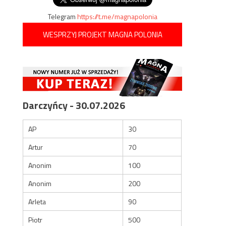
Telegram
https://t.me/magnapolonia
WESPRZYJ PROJEKT MAGNA POLONIA
Darczyńcy - 30.07.2026
AP
30
Artur
70
Anonim
100
Anonim
200
Arleta
90
Piotr
500