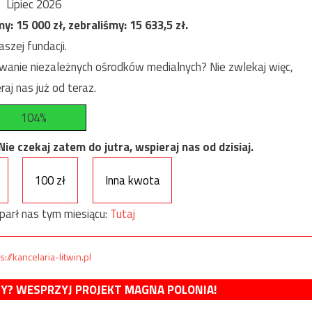
Lipiec 2026
my:
15 000
zł, zebraliśmy:
15 633,5
zł.
szej fundacji.
anie niezależnych ośrodków medialnych? Nie zwlekaj więc,
raj nas już od teraz.
104%
e czekaj zatem do jutra, wspieraj nas od dzisiaj.
100 zł
Inna kwota
parł nas tym miesiącu:
Tutaj
s://kancelaria-litwin.pl
MY? WESPRZYJ PROJEKT MAGNA POLONIA!