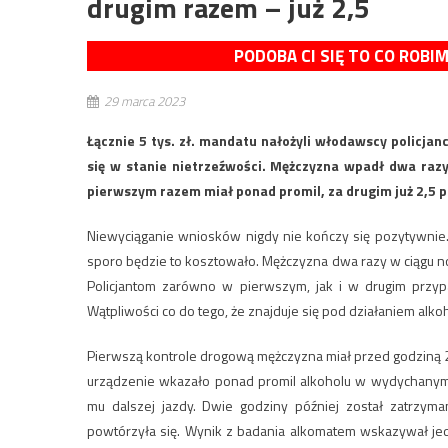
drugim razem – już 2,5
PODOBA CI SIĘ TO CO ROBI
29 marca 2023
Łącznie 5 tys. zł. mandatu nałożyli włodawscy policjan
się w stanie nietrzeźwości. Mężczyzna wpadł dwa razy
pierwszym razem miał ponad promil, za drugim już 2,5 p
Niewyciąganie wniosków nigdy nie kończy się pozytywnie.
sporo będzie to kosztowało. Mężczyzna dwa razy w ciągu n
Policjantom zarówno w pierwszym, jak i w drugim przypad
Wątpliwości co do tego, że znajduje się pod działaniem alk
Pierwszą kontrole drogową mężczyzna miał przed godziną 2
urządzenie wkazało ponad promil alkoholu w wydychanym
mu dalszej jazdy. Dwie godziny później został zatrzyma
powtórzyła się. Wynik z badania alkomatem wskazywał jed