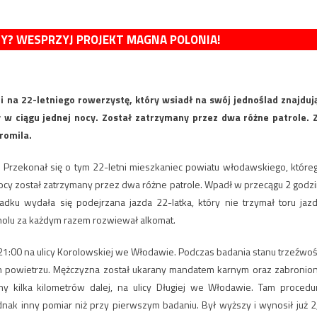
MY? WESPRZYJ PROJEKT MAGNA POLONIA!
ci na 22-letniego rowerzystę, który wsiadł na swój jednoślad znajduj
 w ciągu jednej nocy. Został zatrzymany przez dwa różne patrole. 
romila.
 Przekonał się o tym 22-letni mieszkaniec powiatu włodawskiego, które
ocy został zatrzymany przez dwa różne patrole. Wpadł w przecągu 2 godzi
ku wydała się podejrzana jazda 22-latka, który nie trzymał toru jazd
oholu za każdym razem rozwiewał alkomat.
1:00 na ulicy Korolowskiej we Włodawie. Podczas badania stanu trzeźwoś
 powietrzu. Mężczyzna został ukarany mandatem karnym oraz zabronio
ny kilka kilometrów dalej, na ulicy Długiej we Włodawie. Tam procedu
nak inny pomiar niż przy pierwszym badaniu. Był wyższy i wynosił już 2