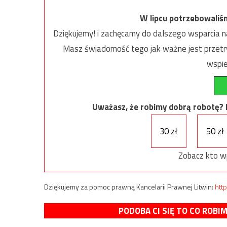
W lipcu potrzebowaliś
Dziękujemy! i zachęcamy do dalszego wsparcia na
Masz świadomość tego jak ważne jest przetrw
wspie
Uważasz, że robimy dobrą robotę? Ni
30 zł
50 zł
Zobacz kto w
Dziękujemy za pomoc prawną Kancelarii Prawnej Litwin:
http
PODOBA CI SIĘ TO CO ROBI