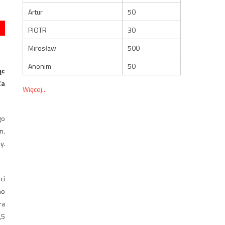
Artur
50
PIOTR
30
Mirosław
500
Anonim
50
ąc
Za
Więcej...
go
n.
y.
ci
no
ra
,5