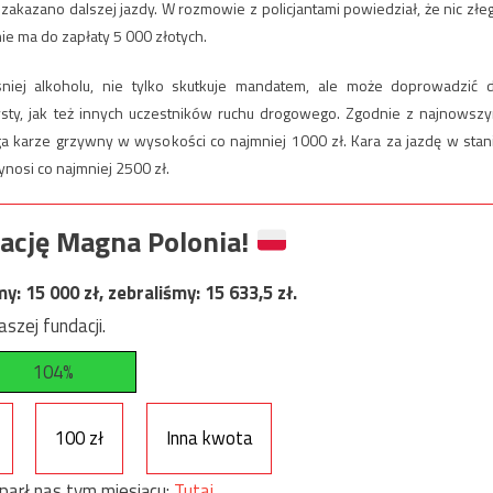
kazano dalszej jazdy. W rozmowie z policjantami powiedział, że nic złe
nie ma do zapłaty 5 000 złotych.
iej alkoholu, nie tylko skutkuje mandatem, ale może doprowadzić 
ysty, jak też innych uczestników ruchu drogowego. Zgodnie z najnowsz
ga karze grzywny w wysokości co najmniej 1000 zł. Kara za jazdę w stan
nosi co najmniej 2500 zł.
ację Magna Polonia!
my:
15 000
zł, zebraliśmy:
15 633,5
zł.
szej fundacji.
104%
100 zł
Inna kwota
parł nas tym miesiącu:
Tutaj