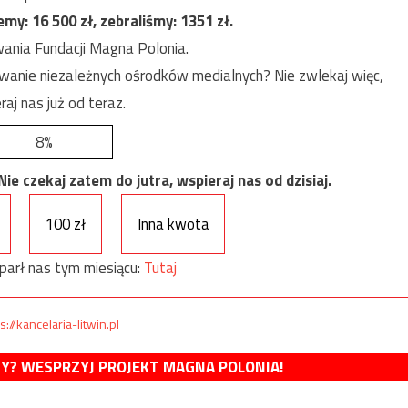
jemy:
16 500
zł, zebraliśmy:
1351
zł.
ania Fundacji Magna Polonia.
anie niezależnych ośrodków medialnych? Nie zwlekaj więc,
raj nas już od teraz.
8%
e czekaj zatem do jutra, wspieraj nas od dzisiaj.
100 zł
Inna kwota
parł nas tym miesiącu:
Tutaj
s://kancelaria-litwin.pl
MY? WESPRZYJ PROJEKT MAGNA POLONIA!