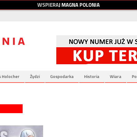
W
S
P
I
E
R
A
J
M
A
G
N
A
P
O
L
O
N
I
A
& Holocher
Żydzi
Gospodarka
Historia
Wiara
Po