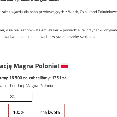
t zakaz wjazdu dla osób przybywających z Włoch, Chin, Korei Południowej
gier, o ile nie jest obywatelem Węgier – powiedział. W przypadku obywate
owa kwarantanna domowa lub, w razie potrzeby, szpitalna.
ację Magna Polonia!
jemy:
16 500
zł, zebraliśmy:
1351
zł.
ania Fundacji Magna Polonia.
8%
100 zł
Inna kwota