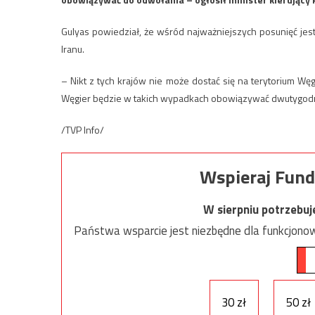
Gulyas powiedział, że wśród najważniejszych posunięć jes
Iranu.
– Nikt z tych krajów nie może dostać się na terytorium Wę
Węgier będzie w takich wypadkach obowiązywać dwutygodni
/TVP Info/
Wspieraj Fund
W sierpniu potrzebu
Państwa wsparcie jest niezbędne dla funkcjonow
30 zł
50 zł