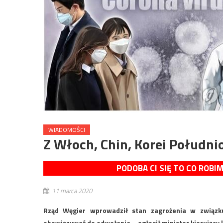
WIADOMOŚCI
Z Włoch, Chin, Korei Południo
PODOBA CI SIĘ TO CO ROBI
11 marca 2020
Rząd Węgier wprowadził stan zagrożenia w związku
obowiązywać do odwołania – ogłosił minister kierujący 