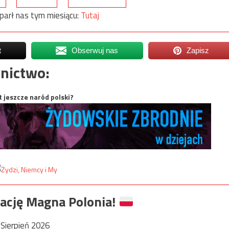
parł nas tym miesiącu:
Tutaj
t
Obserwuj nas
Zapisz
nictwo:
t jeszcze naród polski?
ację Magna Polonia!
Sierpień 2026