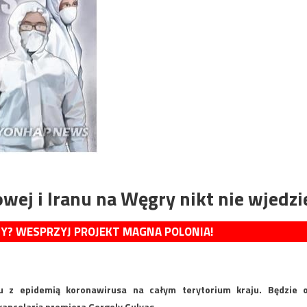
wej i Iranu na Węgry nikt nie wjedzi
MY? WESPRZYJ PROJEKT MAGNA POLONIA!
 z epidemią koronawirusa na całym terytorium kraju. Będzie 
kancelarią premiera Gergely Gulyas.