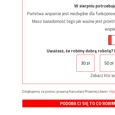
W sierpniu potrzebu
Państwa wsparcie jest niezbędne dla funkcjonow
Masz świadomość tego jak ważne jest przetrw
wspie
Uważasz, że robimy dobrą robotę? Ni
30 zł
50 zł
Zobacz kto w
Dziękujemy za pomoc prawną Kancelarii Prawnej Litwin:
http
PODOBA CI SIĘ TO CO ROBI