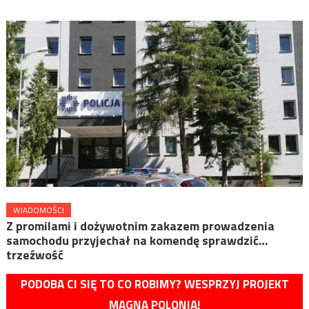
WIADOMOŚCI
Z promilami i dożywotnim zakazem prowadzenia
samochodu przyjechał na komendę sprawdzić…
trzeźwość
PODOBA CI SIĘ TO CO ROBIMY? WESPRZYJ PROJEKT
MAGNA POLONIA!