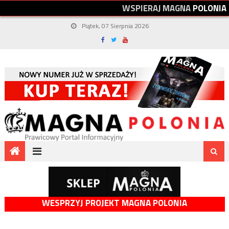
W
S
P
I
E
R
A
J
M
A
G
N
A
P
O
L
O
N
I
A
Piątek, 07 Sierpnia 2026
WESPRZYJ PROJEKT MAGNA POLONIA