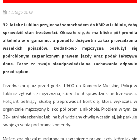
4 lutego 2019
32-latek z Lublina przyjechał samochodem do KMP w Lublinie, żeby
sprawdzić stan trzeźwości. Okazało się, że ma blisko pół promila
alkoholu w organizmie, a ponadto dożywotni zakaz prowadzenia
wszelkich pojazdów. Dodatkowo mężczyzna posłużył się
podrobionym zagranicznym prawem jazdy oraz podał fałszywe
dane. Teraz za swoje nieodpowiedzialne zachowanie odpowie
przed sądem.
Przedwczoraj tuż przed godz. 13:00 do Komendy Miejskiej Policji w
Lublinie zgłosił się mężczyzna, który chciał sprawdzić stan trzeźwości.
Policjant pełniący służbę przeprowadził kontrolę, która wykazała w
organizmie mężczyzny blisko pół promila alkoholu. Problem w tym, że
32–letni mieszkaniec Lublina był widziany chwilę wcześniej, jak parkuje
swojego seata pod bramą komendy.
Mężczyzna okazał mundurowym zagraniczne prawo jazdy, które jak się