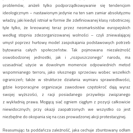
problemów, aniżeli tylko podporządkowywanie się tendencjom
ideologicznym – nastawionym jedynie na ten sam zamiar absolutyzmu
władzy, jaki kiedyś istniał w formie źle zdefiniowanej klasy robotniczej;
tyle tylko, że kreowanej teraz przez neomarksistów europejskich
według stopnia zdezorganizowanej wolności – czyli zniewalającej
umysł poprzez hurtowy model zaspokajania podstawowych potrzeb
bytowania całych społeczeństw. Tak pojmowana niezależność
oswobodzonej jednostki, jak i „rozpuszczonego” narodu, ma
uzasadniać użycie w dowolnym momencie odpowiednich metod
wspomnianego terroru, jako słusznego sprzeciwu wobec wszelkich
ograniczeń; także w strukturze działania wymiaru sprawiedliwości,
gdzie korporacyjne organizacje zawodowe częstokroć dają wyraz
swojej wyższości, z racji posiadanego przywileju związanego
z wykładnią prawa. Mogącą siać ogniem ciągłym z pozycji całkowicie
niewidocznych; przy okazji zaopatrzonych we wszystko co jest
niezbędne do okopania się na czas prowadzonej akcji protestacyjnej.
Reasumując: ta poddańcza zależność, jaka cechuje zbuntowany odłam