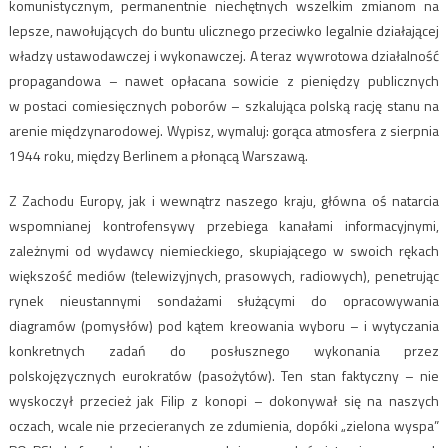
komunistycznym, permanentnie niechętnych wszelkim zmianom na
lepsze, nawołujących do buntu ulicznego przeciwko legalnie działającej
władzy ustawodawczej i wykonawczej. A teraz wywrotowa działalność
propagandowa – nawet opłacana sowicie z pieniędzy publicznych
w postaci comiesięcznych poborów – szkalująca polską rację stanu na
arenie międzynarodowej. Wypisz, wymaluj: gorąca atmosfera z sierpnia
1944 roku, między Berlinem a płonącą Warszawą.
Z Zachodu Europy, jak i wewnątrz naszego kraju, główna oś natarcia
wspomnianej kontrofensywy przebiega kanałami informacyjnymi,
zależnymi od wydawcy niemieckiego, skupiającego w swoich rękach
większość mediów (telewizyjnych, prasowych, radiowych), penetrując
rynek nieustannymi sondażami służącymi do opracowywania
diagramów (pomysłów) pod kątem kreowania wyboru – i wytyczania
konkretnych zadań do posłusznego wykonania przez
polskojęzycznych eurokratów (pasożytów). Ten stan faktyczny – nie
wyskoczył przecież jak Filip z konopi – dokonywał się na naszych
oczach, wcale nie przecieranych ze zdumienia, dopóki „zielona wyspa”