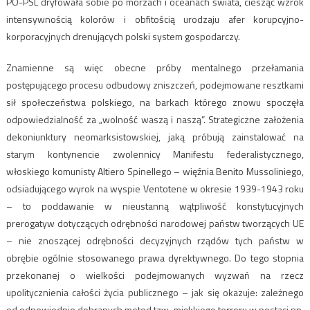
PO-PSL dryfowała sobie po morzach i oceanach świata, ciesząc wzrok
intensywnością kolorów i obfitością urodzaju afer korupcyjno-
korporacyjnych drenujących polski system gospodarczy.
Znamienne są więc obecne próby mentalnego przełamania
postępującego procesu odbudowy zniszczeń, podejmowane resztkami
sił społeczeństwa polskiego, na barkach którego znowu spoczęła
odpowiedzialność za „wolność waszą i naszą”. Strategiczne założenia
dekoniunktury neomarksistowskiej, jaką próbują zainstalować na
starym kontynencie zwolennicy Manifestu federalistycznego,
włoskiego komunisty Altiero Spinellego – więźnia Benito Mussoliniego,
odsiadującego wyrok na wyspie Ventotene w okresie 1939-1943 roku
– to poddawanie w nieustanną wątpliwość konstytucyjnych
prerogatyw dotyczących odrębności narodowej państw tworzących UE
– nie znoszącej odrębności decyzyjnych rządów tych państw w
obrębie ogólnie stosowanego prawa dyrektywnego. Do tego stopnia
przekonanej o wielkości podejmowanych wyzwań na rzecz
upolitycznienia całości życia publicznego – jak się okazuje: zależnego
od odpowiednio dobranych metod tzw. miękkiego terroru w postaci np.