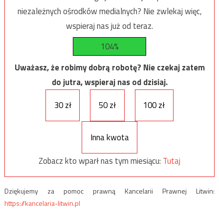
niezależnych ośrodków medialnych? Nie zwlekaj więc,
wspieraj nas już od teraz.
104%
Uważasz, że robimy dobrą robotę? Nie czekaj zatem
do jutra, wspieraj nas od dzisiaj.
30 zł
50 zł
100 zł
Inna kwota
Zobacz kto wparł nas tym miesiącu:
Tutaj
Dziękujemy za pomoc prawną Kancelarii Prawnej Litwin:
https://kancelaria-litwin.pl