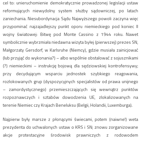
cel to: unieruchomienie demokratycznie prowadzonej legislacji ustaw
reformujących niewydolny system służby sądowniczej, po latach
zaniechania. Niesubordynacja Sądu Najwyższego powoli zaczyna więc
przypominać najzajadlejszy punkt oporu niemieckiego pod koniec II
wojny światowej: Bitwę pod Monte Cassino z 1944 roku. Nawet
symbolicznie wybrzmiała niedawna wizyta byłej (pierwszej) prezes SN,
Małgorzaty Gersdorf, w Karlsruhe (Niemcy), gdzie musiała zainicjować
(lub przyjąć do wykonania?) – albo wspólnie obstalować z sojusznikami
(?) niemieckimi – instrukcję bojową dla sędziowskiej kontrofensywy;
przy decydującym wsparciu jednostek szybkiego reagowania,
rozlokowanych grup (dyspozycyjnych specjalistów od prawa unijnego
– zamordystycznego) przemieszczających się wewnątrz punktów
rozpoznawczych i sztabów dowodzenia UE, zlokalizowanych na
terenie Niemiec czy Krajach Beneluksu (Belgii, Holandii, Luxemburga).
Najpierw były marsze z płonącymi świecami, potem (naiwne!) weta
prezydenta do uchwalonych ustaw o KRS i SN; znowu zorganizowane
akcje protestacyjne środowisk prawniczych z rodowodem