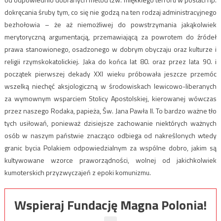
dokręcania śruby tym, co się nie godzą na ten rodzaj administracyjnego
bezhołowia – że aż niemożliwej do powstrzymania jakąkolwiek
merytoryczną argumentacją, przemawiającą za powrotem do źródeł
prawa stanowionego, osadzonego w dobrym obyczaju oraz kulturze i
religii rzymskokatolickiej. Jaka do końca lat 80. oraz przez lata 90. i
początek pierwszej dekady XXI wieku próbowała jeszcze przemóc
wszelką niechęć aksjologiczną w środowiskach lewicowo-liberanych
za wymownym wsparciem Stolicy Apostolskiej, kierowanej wówczas
przez naszego Rodaka, papieża, Św. Jana Pawła II. To bardzo ważne tło
tych usiłowań, ponieważ dzisiejsze zachowanie niektórych ważnych
osób w naszym państwie znacząco odbiega od nakreślonych wtedy
granic bycia Polakiem odpowiedzialnym za wspólne dobro, jakim są
kultywowane wzorce praworządności, wolnej od jakichkolwiek
kumoterskich przyzwyczajeń z epoki komunizmu.
Wspieraj Fundację Magna Polonia!