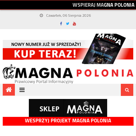
W
S
P
I
E
R
A
J
M
A
G
N
A
P
O
L
O
N
I
A
Czwartek, 06 Sierpnia 2026
WESPRZYJ PROJEKT MAGNA POLONIA