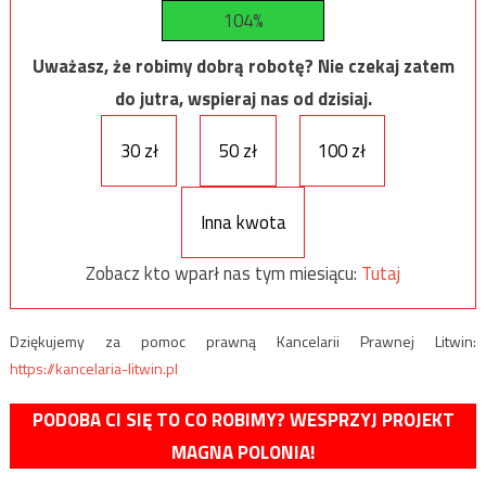
104%
Uważasz, że robimy dobrą robotę? Nie czekaj zatem
do jutra, wspieraj nas od dzisiaj.
30 zł
50 zł
100 zł
Inna kwota
Zobacz kto wparł nas tym miesiącu:
Tutaj
Dziękujemy za pomoc prawną Kancelarii Prawnej Litwin:
https://kancelaria-litwin.pl
PODOBA CI SIĘ TO CO ROBIMY? WESPRZYJ PROJEKT
MAGNA POLONIA!