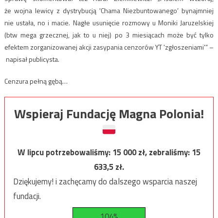
że wojna lewicy z dystrybucją 'Chama Niezbuntowanego’ bynajmniej
nie ustała, no i macie. Nagłe usunięcie rozmowy u Moniki Jaruzelskiej
(btw mega grzecznej, jak to u niej) po 3 miesiącach może być tylko
efektem zorganizowanej akcji zasypania cenzorów YT 'zgłoszeniami'” –
napisał publicysta.
Cenzura pełną gębą…
Wspieraj Fundację Magna Polonia!
W lipcu potrzebowaliśmy:
15 000
zł, zebraliśmy:
15
633,5
zł.
Dziękujemy! i zachęcamy do dalszego wsparcia naszej
fundacji.
104%