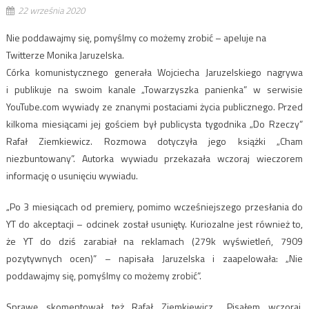
22 września 2020
Nie poddawajmy się, pomyślmy co możemy zrobić – apeluje na
Twitterze Monika Jaruzelska.
Córka komunistycznego generała Wojciecha Jaruzelskiego nagrywa
i publikuje na swoim kanale „Towarzyszka panienka” w serwisie
YouTube.com wywiady ze znanymi postaciami życia publicznego. Przed
kilkoma miesiącami jej gościem był publicysta tygodnika „Do Rzeczy”
Rafał Ziemkiewicz. Rozmowa dotyczyła jego książki „Cham
niezbuntowany”. Autorka wywiadu przekazała wczoraj wieczorem
informację o usunięciu wywiadu.
„Po 3 miesiącach od premiery, pomimo wcześniejszego przesłania do
YT do akceptacji – odcinek został usunięty. Kuriozalne jest również to,
że YT do dziś zarabiał na reklamach (279k wyświetleń, 7909
pozytywnych ocen)” – napisała Jaruzelska i zaapelowała: „Nie
poddawajmy się, pomyślmy co możemy zrobić”.
Sprawę skomentował też Rafał Ziemkiewicz. „Pisałem wczoraj,