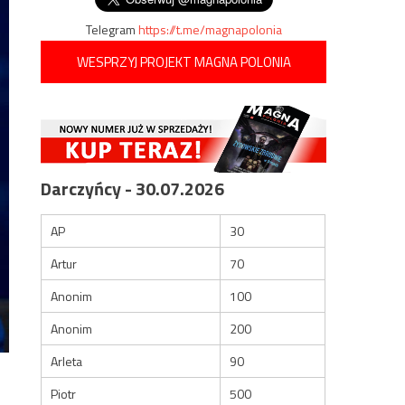
Telegram
https://t.me/magnapolonia
WESPRZYJ PROJEKT MAGNA POLONIA
Darczyńcy - 30.07.2026
AP
30
Artur
70
Anonim
100
Anonim
200
Arleta
90
Piotr
500