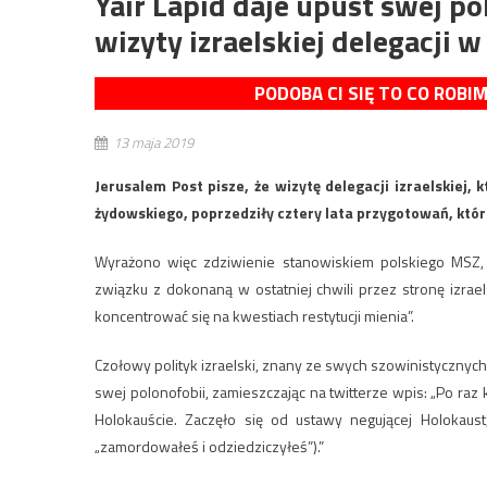
Yair Lapid daje upust swej p
wizyty izraelskiej delegacji 
PODOBA CI SIĘ TO CO ROBI
13 maja 2019
Jerusalem Post pisze, że wizytę delegacji izraelskiej
żydowskiego, poprzedziły cztery lata przygotowań, któr
Wyrażono więc zdziwienie stanowiskiem polskiego MSZ, 
związku z dokonaną w ostatniej chwili przez stronę izra
koncentrować się na kwestiach restytucji mienia”.
Czołowy polityk izraelski, znany ze swych szowinistycznych,
swej polonofobii, zamieszczając na twitterze wpis: „Po raz 
Holokauście. Zaczęło się od ustawy negującej Holokaust
„zamordowałeś i odziedziczyłeś”).”