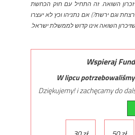
כרון השואה. זה התחיל עם חוק הכחשת
צחת וגם ירשת?) אם נתניהו וכץ לא יעצרו
 שזיכרון השואה אינו קדוש לממשלת ישראל
Wspieraj Fund
W lipcu potrzebowaliśmy
Dziękujemy! i zachęcamy do dals
30 zł
50 zł