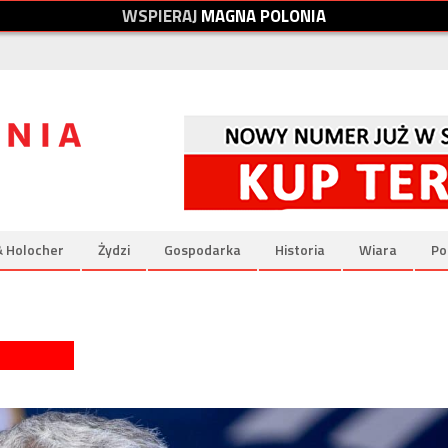
W
S
P
I
E
R
A
J
M
A
G
N
A
P
O
L
O
N
I
A
& Holocher
Żydzi
Gospodarka
Historia
Wiara
Po