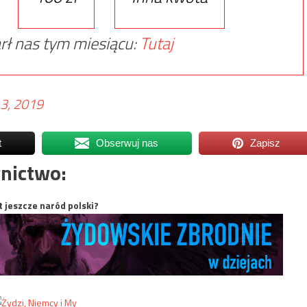
rł nas tym miesiącu:
Tutaj
3, 2019
t
Obserwuj nas
Zapisz
nictwo:
t jeszcze naród polski?