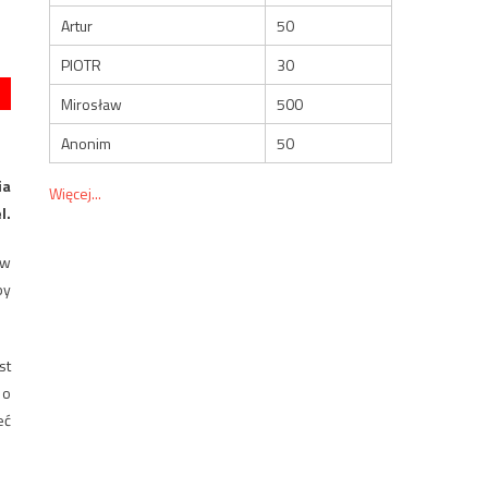
Artur
50
PIOTR
30
Mirosław
500
Anonim
50
ia
Więcej...
l.
„w
by
st
 o
eć