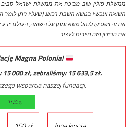
ממשלת פולין שוב מביכה את ממשלת ישראל סביב ז
השואה ועכשיו בנושא השבת רכוש, (שעליו ניתן לומר הר
את זה ויפסיקו לנהל משא ומתן על השואה, העולם יידע.
את הביזיון הזה חייבים לעצור.
ację Magna Polonia!
:
15 000
zł, zebraliśmy:
15 633,5
zł.
zego wsparcia naszej fundacji.
104%
100 zł
Inna kwota