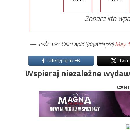
Zobacz kto wpa
— יאיר לפיד Yair Lapid (@yairlapid)
May 1
Udostępnij na FB
Twee
Wspieraj niezależne wydaw
Czy jes