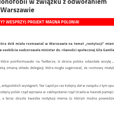
olonofobii w związku z odwołaniem
w Warszawie
MY? WESPRZYJ PROJEKT MAGNA POLONIA!
, która dziś miała rozmawiać w Warszawie na temat „restytucji” mien
e osobiście nadzorowała minister ds. równości społecznej Gila Gamlie
które poinformowało na Twitterze, iż strona polska odwołała wizytę 
elską zmianą składu delegacji, która mogła sugerować, że rozmowy miały
 antypolskich wystąpień, Yair Lapid po raz kolejny dał w związku z tym upu
kolejny polski rząd wprawia w zakłopotanie rząd Izraela w kwestii pamięci
, a teraz doszła kwestia restytucji mienia (o którym można powiedzi