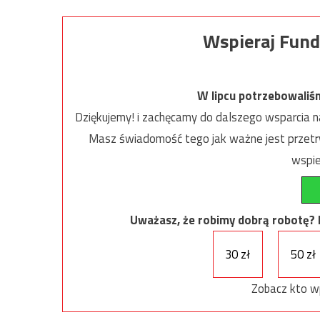
Wspieraj Fund
W lipcu potrzebowaliś
Dziękujemy! i zachęcamy do dalszego wsparcia na
Masz świadomość tego jak ważne jest przetrw
wspie
Uważasz, że robimy dobrą robotę? Ni
30 zł
50 zł
Zobacz kto w