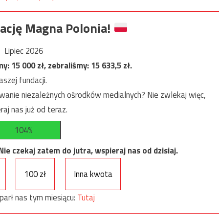
ację Magna Polonia!
Lipiec 2026
my:
15 000
zł, zebraliśmy:
15 633,5
zł.
szej fundacji.
anie niezależnych ośrodków medialnych? Nie zwlekaj więc,
raj nas już od teraz.
104%
e czekaj zatem do jutra, wspieraj nas od dzisiaj.
100 zł
Inna kwota
parł nas tym miesiącu:
Tutaj