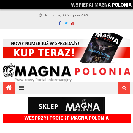
W
S
P
I
E
R
A
J
M
A
G
N
A
P
O
L
O
N
I
A
Niedziela, 09 Sierpnia 2026
WESPRZYJ PROJEKT MAGNA POLONIA