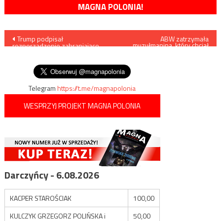
MAGNA POLONIA!
Nawigacja
Trump podpisał
ABW zatrzymała
muzułmanina, który chciał
rozporządzenie zabraniające
przeprowadzić zamach
wpisu
nabywania i użytkowania
terrorystyczny
sprzętu Huawei
Telegram
https://t.me/magnapolonia
WESPRZYJ PROJEKT MAGNA POLONIA
Darczyńcy - 6.08.2026
KACPER STAROŚCIAK
100,00
KULCZYK GRZEGORZ POLIŃSKA i
50,00