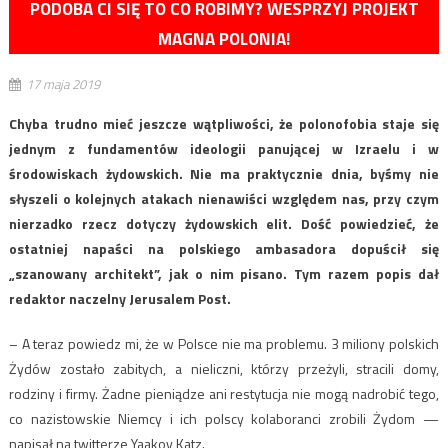
PODOBA CI SIĘ TO CO ROBIMY? WESPRZYJ PROJEKT
MAGNA POLONIA!
17 maja 2019
Chyba trudno mieć jeszcze wątpliwości, że polonofobia staje się
jednym z fundamentów ideologii panującej w Izraelu i w
środowiskach żydowskich. Nie ma praktycznie dnia, byśmy nie
słyszeli o kolejnych atakach nienawiści względem nas, przy czym
nierzadko rzecz dotyczy żydowskich elit. Dość powiedzieć, że
ostatniej napaści na polskiego ambasadora dopuścił się
„szanowany architekt”, jak o nim pisano. Tym razem popis dał
redaktor naczelny Jerusalem Post.
– A teraz powiedz mi, że w Polsce nie ma problemu. 3 miliony polskich
Żydów zostało zabitych, a nieliczni, którzy przeżyli, stracili domy,
rodziny i firmy. Żadne pieniądze ani restytucja nie mogą nadrobić tego,
co nazistowskie Niemcy i ich polscy kolaboranci zrobili Żydom —
napisał na twitterze Yaakov Katz.