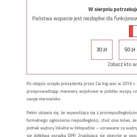
W sierpniu potrzebu
Państwa wsparcie jest niezbędne dla funkcjonow
30 zł
50 zł
Zobacz kto w
Po objęciu urzędu prezydenta przez Cai Ing-wei w 2016 r. 
przeprowadzając manewry wojskowe w pobliżu wyspy czy n
swoje stanowisko.
Pekin obawia się, że wywodząca się z proniepodległościo
formalnego ogłoszenia niepodległości, choć ona mówi, że 
jednak wybory lokalne w listopadzie – uznawane za ważny
się dotkliwą porażką DPP. Znajdująca się obecnie w opoz