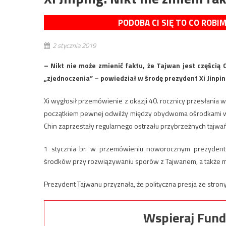
PODOBA CI SIĘ TO CO ROBI
2 stycznia 2019
– Nikt nie może zmienić faktu, że Tajwan jest częścią 
„zjednoczenia” – powiedział w środę prezydent Xi Jinpin
Xi wygłosił przemówienie z okazji 40. rocznicy przesłan
początkiem pewnej odwilży między obydwoma ośrodkami wład
Chin zaprzestały regularnego ostrzału przybrzeżnych tajwa
1 stycznia br. w przemówieniu noworocznym prezydent
środków przy rozwiązywaniu sporów z Tajwanem, a także 
Prezydent Tajwanu przyznała, że polityczna presja ze stro
Wspieraj Fund