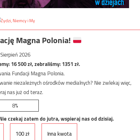
ację Magna Polonia!
Sierpień 2026
jemy:
16 500
zł, zebraliśmy:
1351
zł.
ania Fundacji Magna Polonia.
anie niezależnych ośrodków medialnych? Nie zwlekaj więc,
raj nas już od teraz.
8%
e czekaj zatem do jutra, wspieraj nas od dzisiaj.
100 zł
Inna kwota