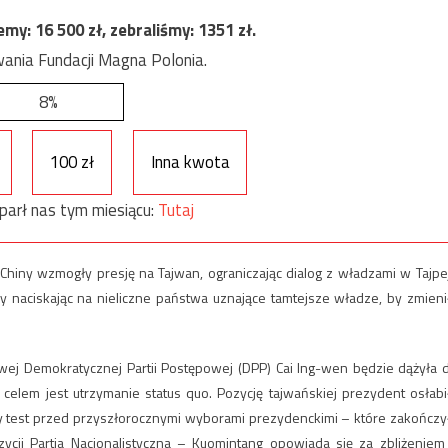
jemy:
16 500
zł, zebraliśmy:
1351
zł.
ania Fundacji Magna Polonia.
8%
100 zł
Inna kwota
parł nas tym miesiącu:
Tutaj
Chiny wzmogły presję na Tajwan, ograniczając dialog z władzami w Tajpej
aciskając na nieliczne państwa uznające tamtejsze władze, by zmieni
wej Demokratycznej Partii Postępowej (DPP) Cai Ing-wen będzie dążyła 
celem jest utrzymanie status quo. Pozycję tajwańskiej prezydent osłabi
 test przed przyszłorocznymi wyborami prezydenckimi – które zakończy
ycji Partia Nacjonalistyczna – Kuomintang opowiada się za zbliżeniem