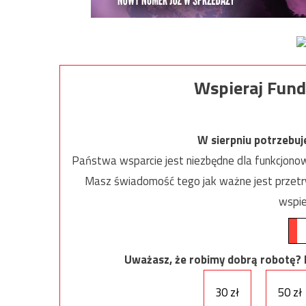
Wspieraj Fund
W sierpniu potrzebu
Państwa wsparcie jest niezbędne dla funkcjonow
Masz świadomość tego jak ważne jest przetrw
wspie
Uważasz, że robimy dobrą robotę? Ni
30 zł
50 zł