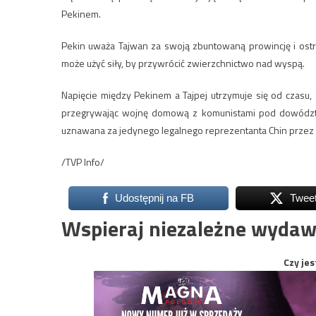
Pekinem.
Pekin uważa Tajwan za swoją zbuntowaną prowincję i ostrz
może użyć siły, by przywrócić zwierzchnictwo nad wyspą.
Napięcie między Pekinem a Tajpej utrzymuje się od czasu,
przegrywając wojnę domową z komunistami pod dowództw
uznawana za jedynego legalnego reprezentanta Chin przez 
/TVP Info/
Udostępnij na FB
Twee
Wspieraj niezależne wydaw
Czy jes