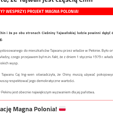
MY? WESPRZYJ PROJEKT MAGNA POLONIA!
Chin i że po obu stronach Cieśniny Tajwańskiej ludzie powinni dążyć 
g.
ia wystosowanego do mieszkańców Tajwanu przez władze w Pekinie. Było o
zy, czego przejawem był m.in. fakt, że z dniem 1 stycznia 1979 r. wład
ńskich wysp.
 Tajwanu Caj Ing-wen oświadczyła, że Chiny muszą używać pokojowy
muszą respektować jego demokratyczne wartości.
ny Pekinu jest obecnie największym wyzwaniem dla jej państwa.
ację Magna Polonia!