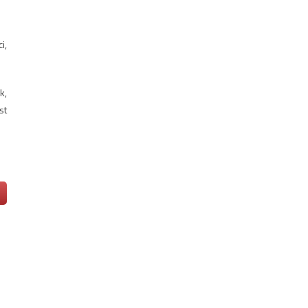
i,
k,
st