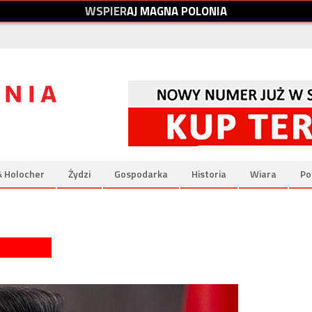
W
S
P
I
E
R
A
J
M
A
G
N
A
P
O
L
O
N
I
A
& Holocher
Żydzi
Gospodarka
Historia
Wiara
Po