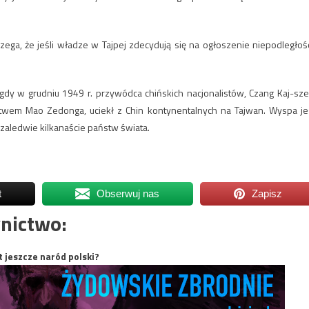
ega, że jeśli władze w Tajpej zdecydują się na ogłoszenie niepodległośc
 gdy w grudniu 1949 r. przywódca chińskich nacjonalistów, Czang Kaj-sze
em Mao Zedonga, uciekł z Chin kontynentalnych na Tajwan. Wyspa je
zaledwie kilkanaście państw świata.
t
Obserwuj nas
Zapisz
nictwo:
t jeszcze naród polski?