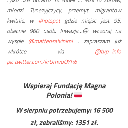
młodzi Tunezyjczycy, przemyt migrantow
kwitnie, w
#hotspot
gdzie miejsc jest 95,
obecnie 960 osób. Inwazja…☹️ wczoraj na
wyspie
@matteosalvinimi
. zapraszam już
wkrótce via
@tvp_info
pic.twitter.com/krUmvoOYR6
Wspieraj Fundację Magna
Polonia!
W sierpniu potrzebujemy:
16 500
zł, zebraliśmy:
1351
zł.