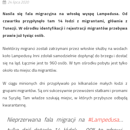
24 lipca 2020
Nasila się fala migracyjna na włoską wyspę Lampedusa. Od
czwartku przypłynęło tam 14 łodzi z migrantami, głównie z
Tunezji. W ośrodku identyfikacji i rejestracji migrantów przebywa
prawie już tysiąc osób.
Niektórzy migranci zostali zatrzymani przez włoskie służby na wodach
koło Lampedusy. Inni zdołali samodzielnie dopłynąć do brzegu i dostać
się na ląd. Łącznie jest to 960 osób. W tym ośrodku pobytu jest tylko
około stu miejsc dla migrantów.
W ciągu minionych dni przypływało po kilkanaście małych łodzi z
grupami migrantów. Są oni sukcesywnie przewożeni statkami i promami
na Sycylię. Tam władze szukają miejsc, w których przybysze odbędą
kwarantannę.
Nieprzerwana fala migracji na
#Lampedusa
…
tylko dziś dotarło 14 łódek … 90% to zdrowi,