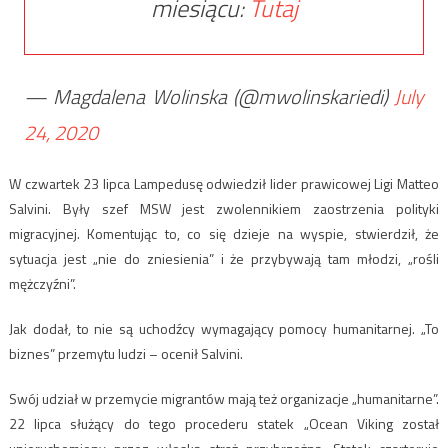
miesiącu:
Tutaj
— Magdalena Wolinska (@mwolinskariedi)
July
24, 2020
W czwartek 23 lipca Lampedusę odwiedził lider prawicowej Ligi Matteo
Salvini. Były szef MSW jest zwolennikiem zaostrzenia polityki
migracyjnej. Komentując to, co się dzieje na wyspie, stwierdził, że
sytuacja jest „nie do zniesienia” i że przybywają tam młodzi, „rośli
mężczyźni”.
Jak dodał, to nie są uchodźcy wymagający pomocy humanitarnej. „To
biznes” przemytu ludzi – ocenił Salvini.
Swój udział w przemycie migrantów mają też organizacje „humanitarne”.
22 lipca służący do tego procederu statek „Ocean Viking został