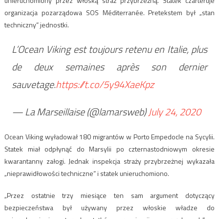
unieruchomiony przez włoską straż przybrzeżną. Statek czarteruje
organizacja pozarządowa SOS Méditerranée. Pretekstem był „stan
techniczny” jednostki.
L’Ocean Viking est toujours retenu en Italie, plus
de deux semaines après son dernier
sauvetage.
https://t.co/5y94XaeKpz
— La Marseillaise (@lamarsweb)
July 24, 2020
Ocean Viking wyładował 180 migrantów w Porto Empedocle na Sycylii.
Statek miał odpłynąć do Marsylii po czternastodniowym okresie
kwarantanny załogi. Jednak inspekcja straży przybrzeżnej wykazała
„nieprawidłowości techniczne” i statek unieruchomiono.
„Przez ostatnie trzy miesiące ten sam argument dotyczący
bezpieczeństwa był używany przez włoskie władze do