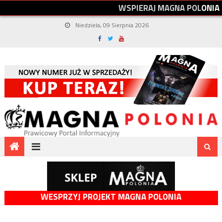
W
S
P
I
E
R
A
J
M
A
G
N
A
P
O
L
O
N
I
A
Niedziela, 09 Sierpnia 2026
WESPRZYJ PROJEKT MAGNA POLONIA