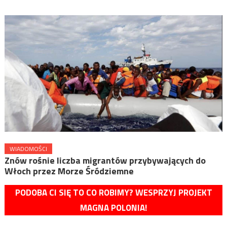
WIADOMOŚCI
Znów rośnie liczba migrantów przybywających do
Włoch przez Morze Śródziemne
PODOBA CI SIĘ TO CO ROBIMY? WESPRZYJ PROJEKT
MAGNA POLONIA!