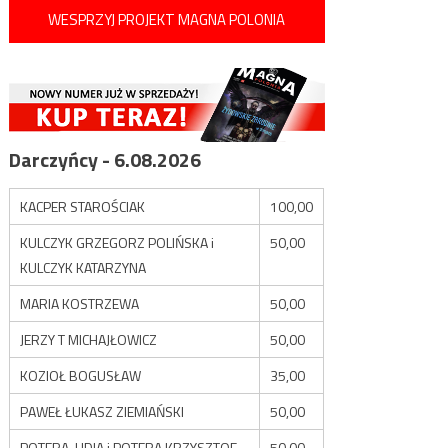
WESPRZYJ PROJEKT MAGNA POLONIA
Darczyńcy - 6.08.2026
KACPER STAROŚCIAK
100,00
KULCZYK GRZEGORZ POLIŃSKA i
50,00
KULCZYK KATARZYNA
MARIA KOSTRZEWA
50,00
JERZY T MICHAJŁOWICZ
50,00
KOZIOŁ BOGUSŁAW
35,00
PAWEŁ ŁUKASZ ZIEMIAŃSKI
50,00
POTERA LIDIA i POTERA KRZYSZTOF
50,00