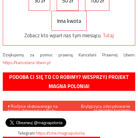
30 zł
50 zł
100 zł
Inna kwota
Zobacz kto wparł nas tym miesiącu:
Tutaj
Dziękujemy za pomoc prawną Kancelarii Prawnej Litwin:
https://kancelaria-litwin.pl
PODOBA CI SIĘ TO CO ROBIMY? WESPRZYJ PROJEKT
MAGNA POLONIA!
Nawigacja
Rodzice skatowanego na
Brytyjczycy zdecydowanie
przeciwko burzeniu
śmierć chłopczyka z Rudy
pomników w ramach akcji
wpisu
Śląskiej usłyszeli zarzuty
BLM
Telegram
https://t.me/magnapolonia