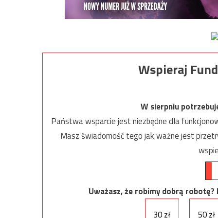
Wspieraj Fund
W sierpniu potrzebu
Państwa wsparcie jest niezbędne dla funkcjonow
Masz świadomość tego jak ważne jest przetrw
wspie
Uważasz, że robimy dobrą robotę? Ni
30 zł
50 zł