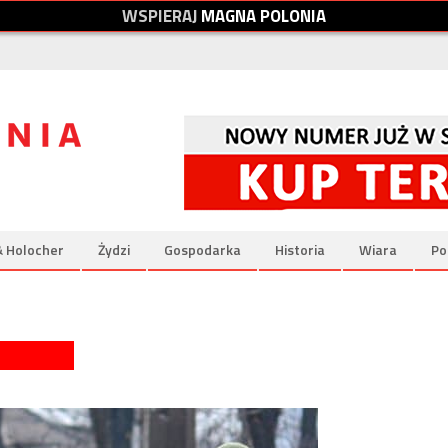
W
S
P
I
E
R
A
J
M
A
G
N
A
P
O
L
O
N
I
A
& Holocher
Żydzi
Gospodarka
Historia
Wiara
Po