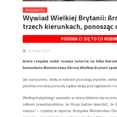
WIADOMOŚCI
Wywiad Wielkiej Brytanii: A
trzech kierunkach, ponosząc 
PODOBA CI SIĘ TO CO ROBI
20 lutego 2023
Armia rosyjska nadal rozwija natarcie na kilku kieru
komunikatu Ministerstwa Obrony Wielkiej Brytanii opu
Jak zaznaczono, straty w ludziach pozostają wysokie, zwłas
piechoty morskiej poniosły ciężkie straty pod Ugledarem i 
Według brytyjskiego wywiadu, w miarę zbliżania się rocznicy 
całkiem prawdopodobne, że Rosja będzie twierdzić, że B
miejscu” – czytamy w raporcie. Brytyjskie Ministerstwo Ob