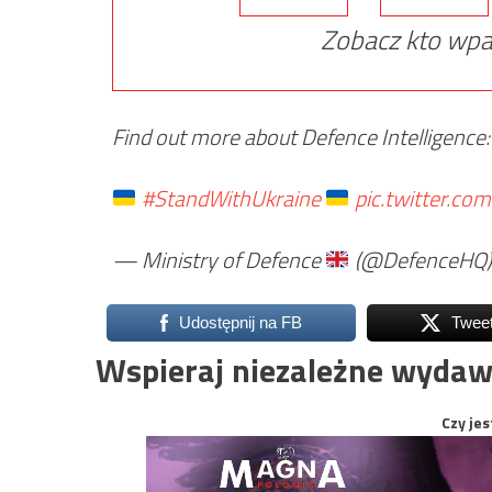
Zobacz kto wpa
Find out more about Defence Intelligence
#StandWithUkraine
pic.twitter.co
— Ministry of Defence
(@DefenceHQ
Udostępnij na FB
Twee
Wspieraj niezależne wydaw
Czy jes