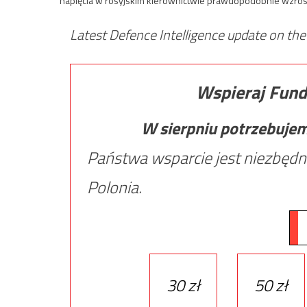
napięcia w rosyjskim kierownictwie prawdopodobnie wzros
Latest Defence Intelligence update on the
Wspieraj Fund
W sierpniu potrzebuje
Państwa wsparcie jest niezbędn
Polonia.
30 zł
50 zł