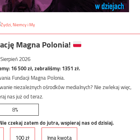
ację Magna Polonia!
Sierpień 2026
jemy:
16 500
zł, zebraliśmy:
1351
zł.
ania Fundacji Magna Polonia.
anie niezależnych ośrodków medialnych? Nie zwlekaj więc,
raj nas już od teraz.
8%
e czekaj zatem do jutra, wspieraj nas od dzisiaj.
100 zł
Inna kwota