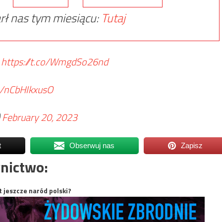
rł nas tym miesiącu:
Tutaj
:
https://t.co/WmgdSo26nd
m/nCbHIkxusO
)
February 20, 2023
t
Obserwuj nas
Zapisz
nictwo:
t jeszcze naród polski?