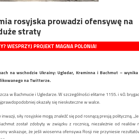
rmia rosyjska prowadzi ofensywę na
duże straty
MY? WESPRZYJ PROJEKT MAGNA POLONIA!
nkach na wschodzie Ukrainy: Ugledar, Kreminna i Bachmut – wynika
blikowanego na Twitterze.
zcza w Bachmucie i Ugledarze. W szczególności elitarne 1155. i 40. bryga
najprawdopodobniej okazały się nieskuteczne w walce.
inwazji, siły rosyjskie mogą znaleźć się pod rosnącą presją polityczną. „Je
achmut został zdobyty w związku z rocznicą, niezależnie od realiów 
rony wskazuje, że jeśli wiosenna ofensywa Rosji nie przyniesie rezultató