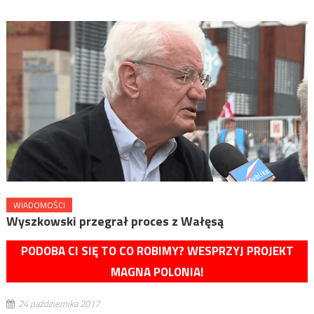
WIADOMOŚCI
Wyszkowski przegrał proces z Wałęsą
PODOBA CI SIĘ TO CO ROBIMY? WESPRZYJ PROJEKT
MAGNA POLONIA!
24 października 2017