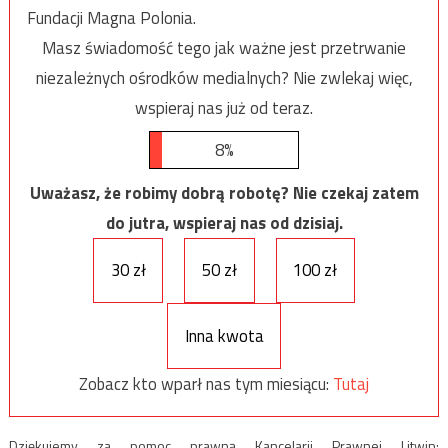
Fundacji Magna Polonia.
Masz świadomość tego jak ważne jest przetrwanie
niezależnych ośrodków medialnych? Nie zwlekaj więc,
wspieraj nas już od teraz.
8%
Uważasz, że robimy dobrą robotę? Nie czekaj zatem
do jutra, wspieraj nas od dzisiaj.
30 zł
50 zł
100 zł
Inna kwota
Zobacz kto wparł nas tym miesiącu:
Tutaj
Dziękujemy za pomoc prawną Kancelarii Prawnej Litwin: