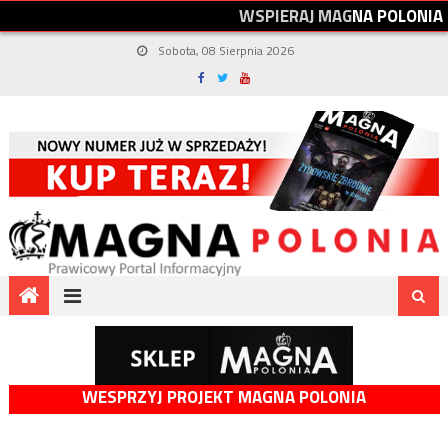
W
S
P
I
E
R
A
J
M
A
G
N
A
P
O
L
O
N
I
A
Sobota, 08 Sierpnia 2026
WESPRZYJ PROJEKT MAGNA POLONIA