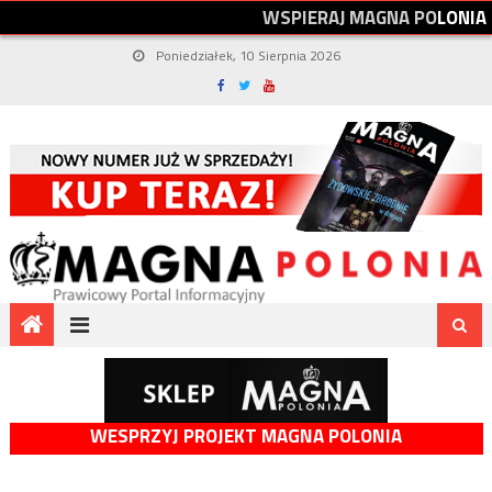
W
S
P
I
E
R
A
J
M
A
G
N
A
P
O
L
O
N
I
A
Poniedziałek, 10 Sierpnia 2026
WESPRZYJ PROJEKT MAGNA POLONIA