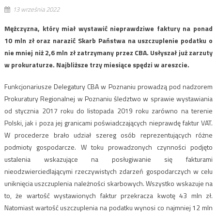
13 września 2022
Mężczyzna, który miał wystawić nieprawdziwe faktury na ponad
10 mln zł oraz narazić Skarb Państwa na uszczuplenie podatku o
nie mniej niż 2,6 mln zł zatrzymany przez CBA. Usłyszał już zarzuty
w prokuraturze. Najbliższe trzy miesiące spędzi w areszcie.
Funkcjonariusze Delegatury CBA w Poznaniu prowadzą pod nadzorem
Prokuratury Regionalnej w Poznaniu śledztwo w sprawie wystawiania
od stycznia 2017 roku do listopada 2019 roku zarówno na terenie
Polski, jak i poza jej granicami poświadczających nieprawdę faktur VAT.
W procederze brało udział szereg osób reprezentujących różne
podmioty gospodarcze. W toku prowadzonych czynności podjęto
ustalenia wskazujące na posługiwanie się fakturami
nieodzwierciedlającymi rzeczywistych zdarzeń gospodarczych w celu
uniknięcia uszczuplenia należności skarbowych. Wszystko wskazuje na
to, że wartość wystawionych faktur przekracza kwotę 43 mln zł.
Natomiast wartość uszczuplenia na podatku wynosi co najmniej 12 mln