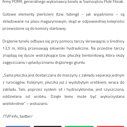
firmy PORR, generalnego wykonawcy tunelu w Świnoujściu Piotr Flisiak.
Gotowe elementy pierścieni (tzw. tubingi) – jak wyjaśniono – są
składowane na placu magazynowym, skąd w odpowiedniej kolejności
przewożone są do komory startowej.
Drążenie tunelu odbywa się przy pomocy tarczy skrawającej o średnicy
13,5 m, którą przesuwają siłowniki hydrauliczne. Na przedzie tarczy
znajdują się dysze wstrzykujące tzw. płuczkę bentonitową, która służy
zagęszczaniu i uplastycznianiu drążonego gruntu.
„Sama płuczka jest dostarczana do maszyny z zakładu separacji jednym
z rurociągów. Kolejnym, płuczka już z wydobytym urobkiem, wraca do
zakładu. Tam, poprzez system sit i hydrocyklonów, jest czyszczona,
oddzielana od urobku. Dzięki temu może być wykorzystana
wielokrotnie” – wskazano.
/TVP Info, twitter/