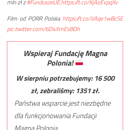
mln zł z
#FunduszeUE
.
https://t.co/KjAoEvpqXv
Film od PORR Polska
https://t.co/VAqe1wBcSE
pic.twitter.com/6D4XmEsBDh
Wspieraj Fundację Magna
Polonia!
W sierpniu potrzebujemy:
16 500
zł, zebraliśmy:
1351
zł.
Państwa wsparcie jest niezbędne
dla funkcjonowania Fundacji
Magna Polonia.