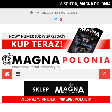
W
S
P
I
E
R
A
J
M
A
G
N
A
P
O
L
O
N
I
A
Poniedziałek, 10 Sierpnia 2026
WESPRZYJ PROJEKT MAGNA POLONIA