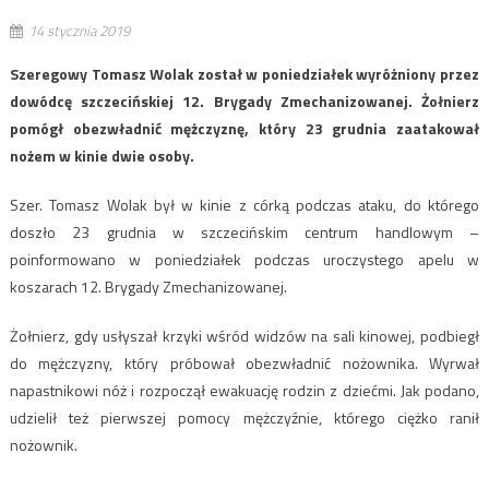
14 stycznia 2019
Szeregowy Tomasz Wolak został w poniedziałek wyróżniony przez
dowódcę szczecińskiej 12. Brygady Zmechanizowanej. Żołnierz
pomógł obezwładnić mężczyznę, który 23 grudnia zaatakował
nożem w kinie dwie osoby.
Szer. Tomasz Wolak był w kinie z córką podczas ataku, do którego
doszło 23 grudnia w szczecińskim centrum handlowym –
poinformowano w poniedziałek podczas uroczystego apelu w
koszarach 12. Brygady Zmechanizowanej.
Żołnierz, gdy usłyszał krzyki wśród widzów na sali kinowej, podbiegł
do mężczyzny, który próbował obezwładnić nożownika. Wyrwał
napastnikowi nóż i rozpoczął ewakuację rodzin z dziećmi. Jak podano,
udzielił też pierwszej pomocy mężczyźnie, którego ciężko ranił
nożownik.