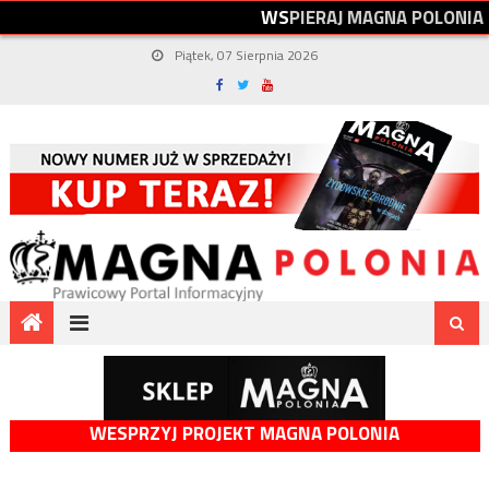
W
S
P
I
E
R
A
J
M
A
G
N
A
P
O
L
O
N
I
A
Piątek, 07 Sierpnia 2026
WESPRZYJ PROJEKT MAGNA POLONIA