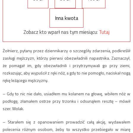
Inna kwota
Zobacz kto wparł nas tym miesiącu:
Tutaj
Żołnierz, pytany przez dziennikarzy o szczegóły zdarzenia, podkreślił
zasługi mężczyzn, którzy pierwsi obezwładnili napastnika. Zaznaczył,
że pomagał im, gdy obezwładnili i przytrzymywali go przy ziemi,
rozkazując, aby wypuścił z ręki nóż, a gdy to nie pomogło, naciskał nogą
rękę leżącego mężczyzny.
– Gdy to nic nie dało, usiadłem mu kolanem na głowę, wbiłem nóż w
podłogę, złamałem ostrze przy trzonku i odsunąłem resztę – mówił
szer. Wolak.
– Starałem się z opanowaniem prowadzić całą akcję, wydawałem
polecenia różnym osobom, żeby to wszystko przebiegało w miarę