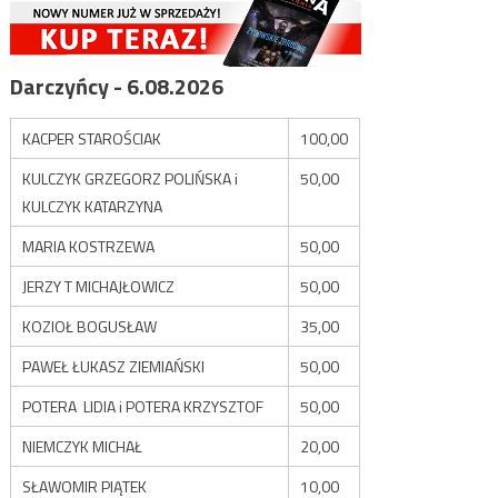
Darczyńcy - 6.08.2026
KACPER STAROŚCIAK
100,00
KULCZYK GRZEGORZ POLIŃSKA i
50,00
KULCZYK KATARZYNA
MARIA KOSTRZEWA
50,00
JERZY T MICHAJŁOWICZ
50,00
KOZIOŁ BOGUSŁAW
35,00
PAWEŁ ŁUKASZ ZIEMIAŃSKI
50,00
POTERA LIDIA i POTERA KRZYSZTOF
50,00
NIEMCZYK MICHAŁ
20,00
SŁAWOMIR PIĄTEK
10,00