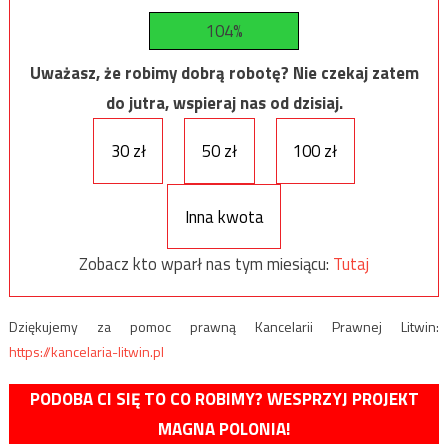
104%
Uważasz, że robimy dobrą robotę? Nie czekaj zatem
do jutra, wspieraj nas od dzisiaj.
30 zł
50 zł
100 zł
Inna kwota
Zobacz kto wparł nas tym miesiącu:
Tutaj
Dziękujemy za pomoc prawną Kancelarii Prawnej Litwin:
https://kancelaria-litwin.pl
PODOBA CI SIĘ TO CO ROBIMY? WESPRZYJ PROJEKT
MAGNA POLONIA!