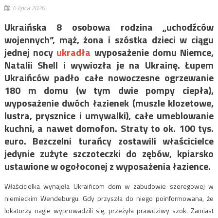
6 lipca 2026
Ukraińska 8 osobowa rodzina „uchodźców
wojennych”, mąż, żona i szóstka dzieci w ciągu
jednej nocy
ukradła
wyposażenie domu Niemce,
Natalii Shell i wywiozła je na Ukrainę. Łupem
Ukraińców padło całe nowoczesne ogrzewanie
180 m domu (w tym dwie pompy ciepła),
wyposażenie dwóch łazienek (muszle klozetowe,
lustra, prysznice i umywalki), całe umeblowanie
kuchni, a nawet domofon. Straty to ok. 100 tys.
euro. Bezczelni turańcy zostawili właścicielce
jedynie zużyte szczoteczki do zębów, kpiarsko
ustawione w ogołoconej z wyposażenia łazience.
Właścicielka wynajęła Ukraińcom dom w zabudowie szeregowej w
niemieckim Wendeburgu. Gdy przyszła do niego poinformowana, że
lokatorzy nagle wyprowadzili się, przeżyła prawdziwy szok. Zamiast