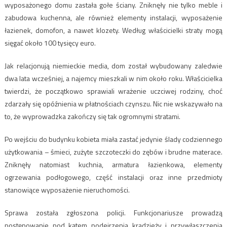
wyposażonego domu zastała gołe ściany. Zniknęły nie tylko meble i
zabudowa kuchenna, ale również elementy instalacji, wyposażenie
łazienek, domofon, a nawet klozety. Według właścicielki straty mogą
sięgać około 100 tysięcy euro.
Jak relacjonują niemieckie media, dom został wybudowany zaledwie
dwa lata wcześniej, a najemcy mieszkali w nim około roku. Właścicielka
twierdzi, że początkowo sprawiali wrażenie uczciwej rodziny, choć
zdarzały się opóźnienia w płatnościach czynszu. Nic nie wskazywało na
to, że wyprowadzka zakończy się tak ogromnymi stratami.
Po wejściu do budynku kobieta miała zastać jedynie ślady codziennego
użytkowania – śmieci, zużyte szczoteczki do zębów i brudne materace.
Zniknęły natomiast kuchnia, armatura łazienkowa, elementy
ogrzewania podłogowego, część instalacji oraz inne przedmioty
stanowiące wyposażenie nieruchomości.
Sprawa została zgłoszona policji. Funkcjonariusze prowadzą
postępowanie pod kątem podejrzenia kradzieży i przywłaszczenia