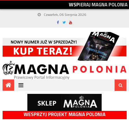
W
S
P
I
E
R
A
J
M
A
G
N
A
P
O
L
O
N
I
A
Czwartek, 06 Sierpnia 2026
WESPRZYJ PROJEKT MAGNA POLONIA