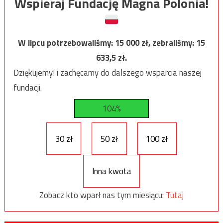
Wspieraj Fundację Magna Polonia!
W lipcu potrzebowaliśmy:
15 000
zł, zebraliśmy:
15
633,5
zł.
Dziękujemy! i zachęcamy do dalszego wsparcia naszej
fundacji.
104%
30 zł
50 zł
100 zł
Inna kwota
Zobacz kto wparł nas tym miesiącu:
Tutaj