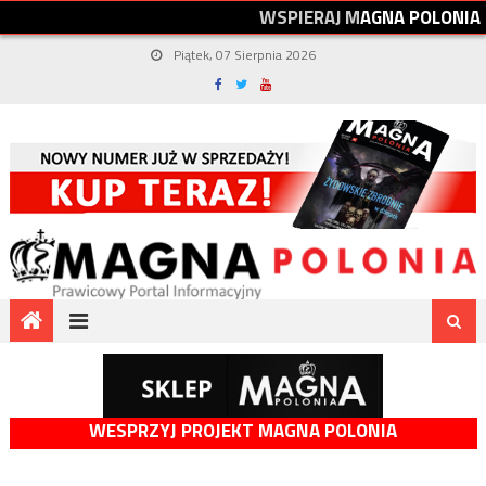
W
S
P
I
E
R
A
J
M
A
G
N
A
P
O
L
O
N
I
A
Piątek, 07 Sierpnia 2026
WESPRZYJ PROJEKT MAGNA POLONIA