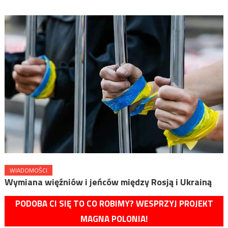
WIADOMOŚCI
Wymiana więźniów i jeńców między Rosją i Ukrainą
PODOBA CI SIĘ TO CO ROBIMY? WESPRZYJ PROJEKT
MAGNA POLONIA!