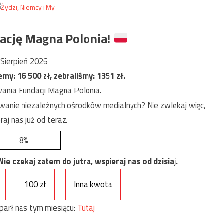
ację Magna Polonia!
Sierpień 2026
jemy:
16 500
zł, zebraliśmy:
1351
zł.
ania Fundacji Magna Polonia.
anie niezależnych ośrodków medialnych? Nie zwlekaj więc,
raj nas już od teraz.
8%
e czekaj zatem do jutra, wspieraj nas od dzisiaj.
100 zł
Inna kwota
parł nas tym miesiącu:
Tutaj