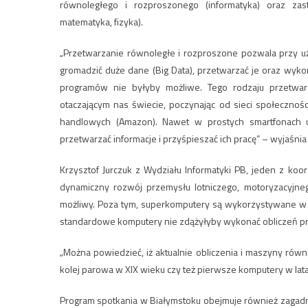
równoległego i rozproszonego (informatyka) oraz za
matematyka, fizyka).
„Przetwarzanie równoległe i rozproszone pozwala przy u
gromadzić duże dane (Big Data), przetwarzać je oraz wyk
programów nie byłyby możliwe. Tego rodzaju przetwarz
otaczającym nas świecie, poczynając od sieci społecznoś
handlowych (Amazon). Nawet w prostych smartfonach u
przetwarzać informacje i przyśpieszać ich pracę” – wyjaśnia
Krzysztof Jurczuk z Wydziału Informatyki PB, jeden z ko
dynamiczny rozwój przemysłu lotniczego, motoryzacyjnego
możliwy. Poza tym, superkomputery są wykorzystywane w b
standardowe komputery nie zdążyłyby wykonać obliczeń prze
„Można powiedzieć, iż aktualnie obliczenia i maszyny rów
kolej parowa w XIX wieku czy też pierwsze komputery w lata
Program spotkania w Białymstoku obejmuje również zagadn