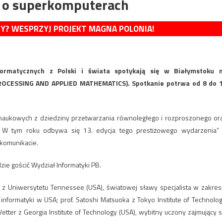
ej o superkomputerach
MY? WESPRZYJ PROJEKT MAGNA POLONIA!
ormatycznych z Polski i świata spotykają się w Białymstoku 
ROCESSING AND APPLIED MATHEMATICS). Spotkanie potrwa od 8 do 
ji naukowych z dziedziny przetwarzania równoległego i rozproszonego or
 W tym roku odbywa się 13. edycja tego prestiżowego wydarzenia”
komunikacie.
ie gościć Wydział Informatyki PB.
a z Uniwersytetu Tennessee (USA), światowej sławy specjalista w zakres
formatyki w USA; prof. Satoshi Matsuoka z Tokyo Institute of Technolog
tter z Georgia Institute of Technology (USA), wybitny uczony zajmujący s