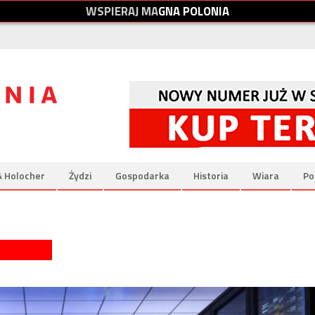
W
S
P
I
E
R
A
J
M
A
G
N
A
P
O
L
O
N
I
A
& Holocher
Żydzi
Gospodarka
Historia
Wiara
Po