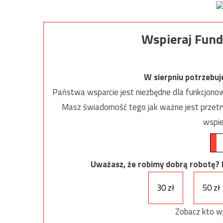
Wspieraj Fund
W sierpniu potrzebu
Państwa wsparcie jest niezbędne dla funkcjonow
Masz świadomość tego jak ważne jest przetrw
wspie
Uważasz, że robimy dobrą robotę? Ni
30 zł
50 zł
Zobacz kto w