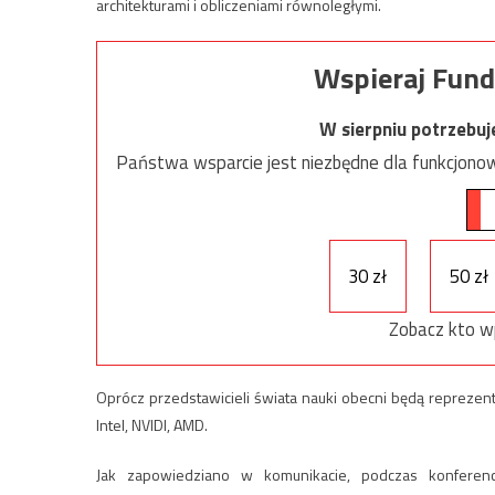
architekturami i obliczeniami równoległymi.
Wspieraj Fund
W sierpniu potrzebu
Państwa wsparcie jest niezbędne dla funkcjonow
30 zł
50 zł
Zobacz kto w
Oprócz przedstawicieli świata nauki obecni będą reprezent
Intel, NVIDI, AMD.
Jak zapowiedziano w komunikacie, podczas konferenc