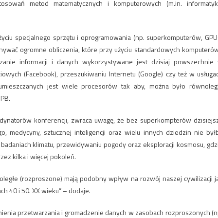
stosowań metod matematycznych i komputerowych (m.in. informatyk
życiu specjalnego sprzętu i oprogramowania (np. superkomputerów, GPU
onywać ogromne obliczenia, które przy użyciu standardowych komputerów
anie informacji i danych wykorzystywane jest dzisiaj powszechnie
ciowych (Facebook), przeszukiwaniu Internetu (Google) czy też w usługa
mieszczanych jest wiele procesorów tak aby, można było równoleg
 PB.
ordynatorów konferencji, zwraca uwagę, że bez superkompterów dzisiejs
, medycyny, sztucznej inteligencji oraz wielu innych dziedzin nie był
adaniach klimatu, przewidywaniu pogody oraz eksploracji kosmosu, gdz
z kilka i więcej pokoleń.
noległe (rozproszone) mają podobny wpływ na rozwój naszej cywilizacji j
ch 40 i 50. XX wieku” – dodaje.
ienia przetwarzania i gromadzenie danych w zasobach rozproszonych (n