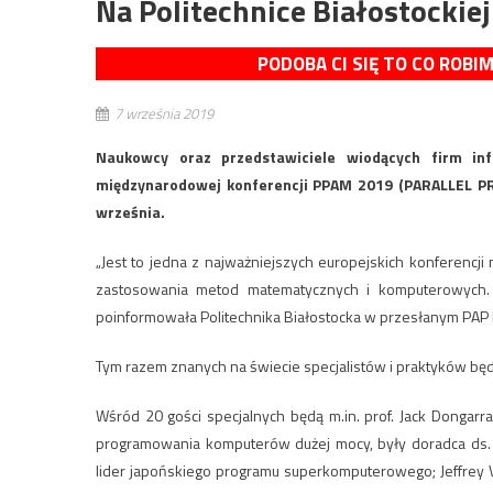
Na Politechnice Białostocki
PODOBA CI SIĘ TO CO ROBI
7 września 2019
Naukowcy oraz przedstawiciele wiodących firm inf
międzynarodowej konferencji PPAM 2019 (PARALLEL P
września.
„Jest to jedna z najważniejszych europejskich konferenc
zastosowania metod matematycznych i komputerowych.
poinformowała Politechnika Białostocka w przesłanym PAP 
Tym razem znanych na świecie specjalistów i praktyków będz
Wśród 20 gości specjalnych będą m.in. prof. Jack Dongarr
programowania komputerów dużej mocy, były doradca ds. in
lider japońskiego programu superkomputerowego; Jeffrey Ve