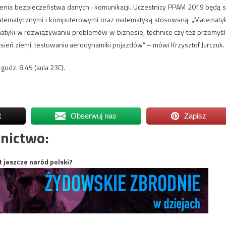
ienia bezpieczeństwa danych i komunikacji. Uczestnicy PPAM 2019 będą s
matematycznymi i komputerowymi oraz matematyką stosowaną. „Matematy
tyki w rozwiązywaniu problemów w biznesie, technice czy też przemyśl
sień ziemi, testowaniu aerodynamiki pojazdów” – mówi Krzysztof Jurczuk.
godz. 8.45 (aula 23C).
t
Obserwuj nas
Zapisz
nictwo:
t jeszcze naród polski?