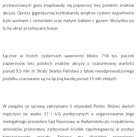
przewozowych gazu znajdowały się papierosy bez polskich znaków
akcyzy. Oprócz gigantycznej kontrabandy wnętrze cystern wypełnione
było workami z cementem oraz małymi butlami z gazem. Wszystko po
to by ukryć przemycany towar.
Łącznie w trzech cysternach ujawniono blisko 718 tys. paczek
papierosów bez polskich znaków akcyzy o szacunkowej wartości
ponad 9,5 mln zł. Straty Skarbu Państwa z tytułu nieodprowadzonego
podatku szacowane są na łączną kwotę ponad 15 mln złotych.
W związku ze sprawą zatrzymano 5 obywateli Polski. Wobec dwóch
mężczyzn (w wieku 37 i 42) podejrzanych o organizowanie tego
nielegalnego procederu Sąd Rejonowy w Białymstoku po rozpatrzeniu
wniosków prokuratury zastosował środek zapobiegawczy w postaci
tymczasowego aresztu. Sprawa ma charakter rozwojowy,