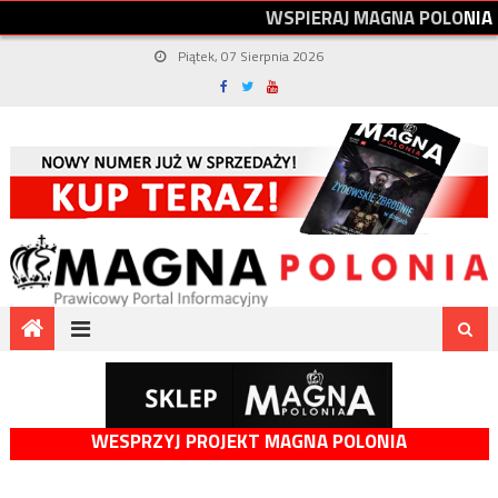
W
S
P
I
E
R
A
J
M
A
G
N
A
P
O
L
O
N
I
A
Piątek, 07 Sierpnia 2026
WESPRZYJ PROJEKT MAGNA POLONIA