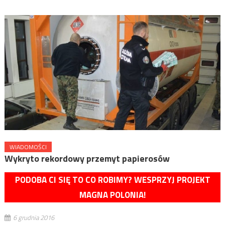
WIADOMOŚCI
Wykryto rekordowy przemyt papierosów
PODOBA CI SIĘ TO CO ROBIMY? WESPRZYJ PROJEKT
MAGNA POLONIA!
6 grudnia 2016