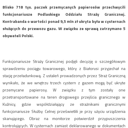
Blisko 718 tys. paczek przemycanych papierosów przechwycili
funkcjonariusze Podlaskiego Oddziału Straży Granicznej.
Kontrabanda o wartości ponad 9,5 mln zł ukryta była w cysternach
służących do przewozu gazu. W związku ze sprawą zatrzymano 5
obywateli Polski.
Funkcjonariusze Straży Granicznej podjęli decyzję o szczegółowym
sprawdzeniu pociągu towarowego, który z Białorusi przyjechał na
stację przeładunkową. Z ustaleń prowadzonych przez Straż Graniczną
wynikało, że we wnętrzu trzech cystern z gazem mogą być ukryte
przemycane papierosy. W związku z tym zostały one
przetransportowane na teren drogowego przejścia granicznego w
Kuźnicy, gdzie współdziałający ze strażnikami granicznymi
funkcjonariusze Służby Celnej prześwietlili je przy użyciu urządzenia
skanującego. Obraz na monitorze potwierdził przypuszczenia
kontrolujących. W cysternach zamiast deklarowanego w dokumentach