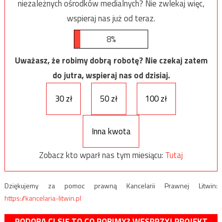
niezależnych ośrodków medialnych? Nie zwlekaj więc,
wspieraj nas już od teraz.
8%
Uważasz, że robimy dobrą robotę? Nie czekaj zatem
do jutra, wspieraj nas od dzisiaj.
30 zł
50 zł
100 zł
Inna kwota
Zobacz kto wparł nas tym miesiącu:
Tutaj
Dziękujemy za pomoc prawną Kancelarii Prawnej Litwin:
https://kancelaria-litwin.pl
PODOBA CI SIĘ TO CO ROBIMY? WESPRZYJ PROJEKT