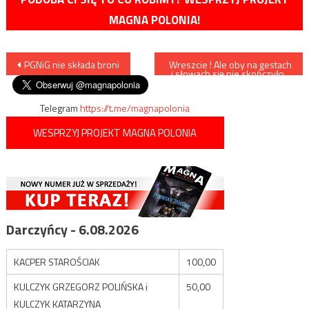
MAGNA POLONIA!
Nawigacja
PGNiG nie składa broni
Wreszcie ! Ale oby na gestach
i słowach się nie skończyło…
wpisu
Telegram
https://t.me/magnapolonia
WESPRZYJ PROJEKT MAGNA POLONIA
Darczyńcy - 6.08.2026
KACPER STAROŚCIAK
100,00
KULCZYK GRZEGORZ POLIŃSKA i
50,00
KULCZYK KATARZYNA