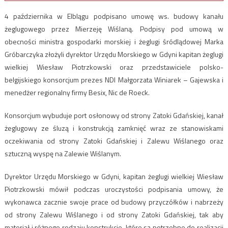
4 października w Elblągu podpisano umowę ws. budowy kanału
żeglugowego przez Mierzeję Wiślaną. Podpisy pod umową w
obecności ministra gospodarki morskiej i żeglugi śródlądowej Marka
Gróbarczyka złożyli dyrektor Urzędu Morskiego w Gdyni kapitan żeglugi
wielkiej Wiesław Piotrzkowski oraz przedstawiciele polsko-
belgijskiego konsorcjum prezes NDI Małgorzata Winiarek – Gajewska i
menedżer regionalny firmy Besix, Nic de Roeck.
Konsorcjum wybuduje port osłonowy od strony Zatoki Gdańskiej, kanał
żeglugowy ze śluzą i konstrukcją zamknięć wraz ze stanowiskami
oczekiwania od strony Zatoki Gdańskiej i Zalewu Wiślanego oraz
sztuczną wyspę na Zalewie Wiślanym.
Dyrektor Urzędu Morskiego w Gdyni, kapitan żeglugi wielkiej Wiesław
Piotrzkowski mówił podczas uroczystości podpisania umowy, że
wykonawca zacznie swoje prace od budowy przyczółków i nabrzeży
od strony Zalewu Wiślanego i od strony Zatoki Gdańskiej, tak aby
materiał i różnego rodzaju konstrukcje, które są potrzebne do realizacji