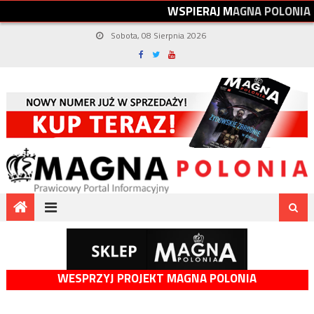
W
S
P
I
E
R
A
J
M
A
G
N
A
P
O
L
O
N
I
A
Sobota, 08 Sierpnia 2026
WESPRZYJ PROJEKT MAGNA POLONIA