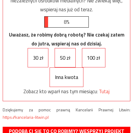
niezależnych ośrodków medialnych? Nie zwlekaj więc,
wspieraj nas już od teraz.
8%
Uważasz, że robimy dobrą robotę? Nie czekaj zatem
do jutra, wspieraj nas od dzisiaj.
30 zł
50 zł
100 zł
Inna kwota
Zobacz kto wparł nas tym miesiącu:
Tutaj
Dziękujemy za pomoc prawną Kancelarii Prawnej Litwin:
https://kancelaria-litwin.pl
PODOBA CI SIĘ TO CO ROBIMY? WESPRZYJ PROJEKT