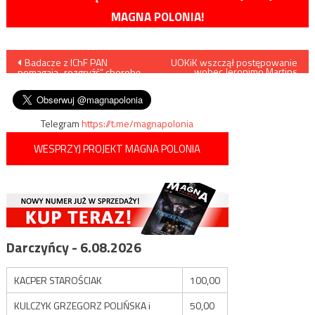
MAGNA POLONIA!
Nawigacja
Badacze z IChF PAN
UOKiK wszczął postępowanie
wobec Jeronimo Martins
pomagają „rozgryźć” chorobę
Polska, właściciela sklepów
wpisu
Alzheimera
Biedronka
Telegram
https://t.me/magnapolonia
WESPRZYJ PROJEKT MAGNA POLONIA
Darczyńcy - 6.08.2026
KACPER STAROŚCIAK
100,00
KULCZYK GRZEGORZ POLIŃSKA i
50,00