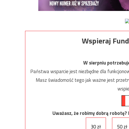
Wspieraj Fund
W sierpniu potrzebu
Państwa wsparcie jest niezbędne dla funkcjonow
Masz świadomość tego jak ważne jest przetrw
wspie
Uważasz, że robimy dobrą robotę? Ni
30 zł
50 zł