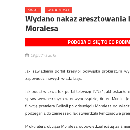
ŚWIAT
WIADOMOŚCI
Wydano nakaz aresztowania b
Moralesa
PODOBA CI SIĘ TO CO ROBI
19 grudnia 2019
Jak zawiadamia portal kresy.pl boliwijska prokuratura 
zapowiedzi nowych władz kraju.
Jak podał w czwartek portal telewizji TVN24, akt oskarż
spraw wewnętrznych w nowym rządzie, Arturo Murillo. Je
funkcję premiera Boliwii po odsunięciu Moralesa od władz
podżegania do zamieszek. Jak stwierdziła tymczasowe premi
Prokuratura obciąża Moralesa odpowiedzialnością za śmierć