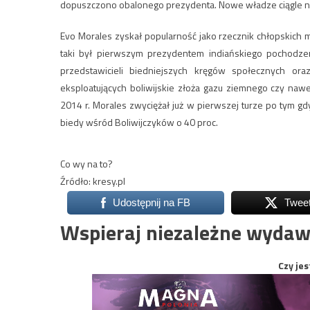
dopuszczono obalonego prezydenta. Nowe władze ciągle ni
Evo Morales zyskał popularność jako rzecznik chłopskich mi
taki był pierwszym prezydentem indiańskiego pochodze
przedstawicieli biedniejszych kręgów społecznych ora
eksploatujących boliwijskie złoża gazu ziemnego czy naw
2014 r. Morales zwyciężał już w pierwszej turze po tym gd
biedy wśród Boliwijczyków o 40 proc.
Co wy na to?
Źródło: kresy.pl
Udostępnij na FB
Twee
Wspieraj niezależne wydaw
Czy jes