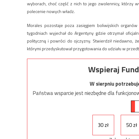
wyborach, choć część z nich to jego zwolennicy, którzy w
polecenie nowych władz.
Morales pozostaje poza zasięgiem boliwijskich organów
tygodniach wyjechał do Argentyny gdzie otrzymał oficjal
polityczną i powróci do ojczyzny. Stwierdził niedawno, 
którymi przedyskutował przygotowania do udziału w prze
Wspieraj Fund
W sierpniu potrzebu
Państwa wsparcie jest niezbędne dla funkcjonow
30 zł
50 zł