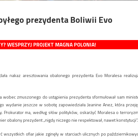
yłego prezydenta Boliwii Evo
MY? WESPRZYJ PROJEKT MAGNA POLONIA!
wydała nakaz aresztowania obalonego prezydenta Evo Moralesa realizuj
enia wobec zmuszonego do ustąpienia prezydenta sformułował sam minist
go wydanie jeszcze w sobotę zapowiedziała Jeanine Anez, która przeję
y. Prokurator ma, według słów polityków, oskarżyć Moralesa o terroryzm
er obalony prezydent „nigdy niczego nie respektował, nawet konstytucji”.
 wszystkich ofiar jakie zginęły w starciach ulicznych po październikowy