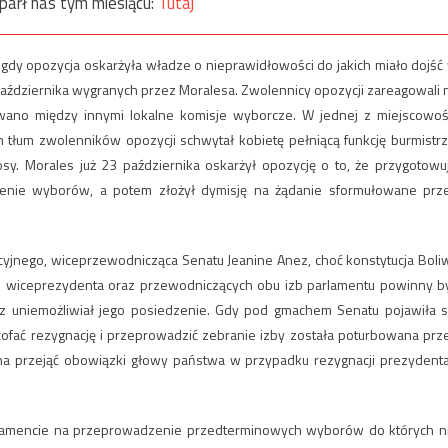
parł nas tym miesiącu:
Tutaj
 gdy opozycja oskarżyła władze o nieprawidłowości do jakich miało dojść
aździernika wygranych przez Moralesa. Zwolennicy opozycji zareagowali 
wano między innymi lokalne komisje wyborcze. W jednej z miejscowoś
 tłum zwolenników opozycji schwytał kobietę pełniącą funkcję burmistrz
y. Morales już 23 października oskarżył opozycję o to, że przygotowu
rzenie wyborów, a potem złożył dymisję na żądanie sformułowane prz
cyjnego, wiceprzewodnicząca Senatu Jeanine Anez, choć konstytucja Boliw
kże wiceprezydenta oraz przewodniczących obu izb parlamentu powinny b
z uniemożliwiał jego posiedzenie. Gdy pod gmachem Senatu pojawiła s
ycofać rezygnację i przeprowadzić zebranie izby została poturbowana prz
winna przejąć obowiązki głowy państwa w przypadku rezygnacji prezydenta
parlamencie na przeprowadzenie przedterminowych wyborów do których n