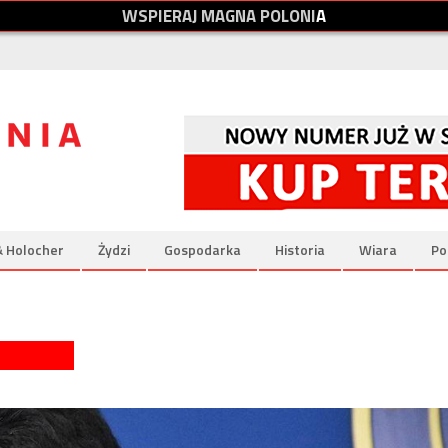
W
S
P
I
E
R
A
J
M
A
G
N
A
P
O
L
O
N
I
A
& Holocher
Żydzi
Gospodarka
Historia
Wiara
Po