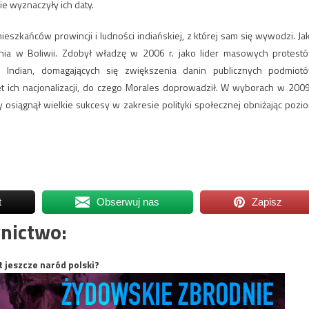
e wyznaczyły ich daty.
eszkańców prowincji i ludności indiańskiej, z której sam się wywodzi. Ja
nia w Boliwii. Zdobył władzę w 2006 r. jako lider masowych protest
z Indian, domagających się zwiększenia danin publicznych podmiot
et ich nacjonalizacji, do czego Morales doprowadził. W wyborach w 2009
y osiągnął wielkie sukcesy w zakresie polityki społecznej obniżając pozi
t
Obserwuj nas
Zapisz
nictwo:
t jeszcze naród polski?