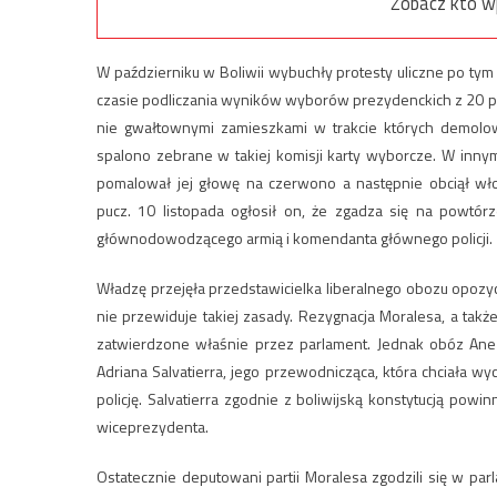
Zobacz kto w
W październiku w Boliwii wybuchły protesty uliczne po tym
czasie podliczania wyników wyborów prezydenckich z 20 p
nie gwałtownymi zamieszkami w trakcie których demolo
spalono zebrane w takiej komisji karty wyborcze. W innym
pomalował jej głowę na czerwono a następnie obciął włos
pucz. 10 listopada ogłosił on, że zgadza się na powtó
głównodowodzącego armią i komendanta głównego policji.
Władzę przejęła przedstawicielka liberalnego obozu opozy
nie przewiduje takiej zasady. Rezygnacja Moralesa, a ta
zatwierdzone właśnie przez parlament. Jednak obóz Ane
Adriana Salvatierra, jego przewodnicząca, która chciała w
policję. Salvatierra zgodnie z boliwijską konstytucją po
wiceprezydenta.
Ostatecznie deputowani partii Moralesa zgodzili się w 