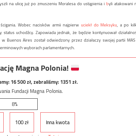
yszli na ulicę już po zmuszeniu Moralesa do ustąpienia i
b
yli atakowani 
 ścigania. Wobec nacisków armii najpierw
uciekł do Meksyku
, a po kil
ny status uchodźcy. Zapowiada jednak, że będzie kontynuował działalno
że w Buenos Aires został odwiedzony przez działaczy swojej partii MAS
dterminowych wyborach parlamentarnych.
ację Magna Polonia!
jemy:
16 500
zł, zebraliśmy:
1351
zł.
ania Fundacji Magna Polonia.
8%
100 zł
Inna kwota