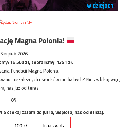
ację Magna Polonia!
Sierpień 2026
jemy:
16 500
zł, zebraliśmy:
1351
zł.
ania Fundacji Magna Polonia.
anie niezależnych ośrodków medialnych? Nie zwlekaj więc,
raj nas już od teraz.
8%
e czekaj zatem do jutra, wspieraj nas od dzisiaj.
100 zł
Inna kwota