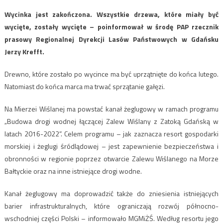
Wycinka jest zakończona. Wszystkie drzewa, które miały być
wycięte, zostały wycięte – poinformował w środę PAP rzecznik
prasowy Regionalnej Dyrekcji Lasów Państwowych w Gdańsku
Jerzy Krefft.
Drewno, które zostało po wycince ma być uprzątnięte do końca lutego.
Natomiast do końca marca ma trwać sprzątanie gałęzi.
Na Mierzei Wiślanej ma powstać kanał żeglugowy w ramach programu
„Budowa drogi wodnej łączącej Zalew Wiślany z Zatoką Gdańską w
latach 2016-2022”. Celem programu – jak zaznacza resort gospodarki
morskiej i żeglugi śródlądowej – jest zapewnienie bezpieczeństwa i
obronności w regionie poprzez otwarcie Zalewu Wiślanego na Morze
Bałtyckie oraz na inne istniejące drogi wodne.
Kanał żeglugowy ma doprowadzić także do zniesienia istniejących
barier infrastrukturalnych, które ograniczają rozwój północno-
wschodniej części Polski – informowało MGMiŻŚ. Według resortu jego