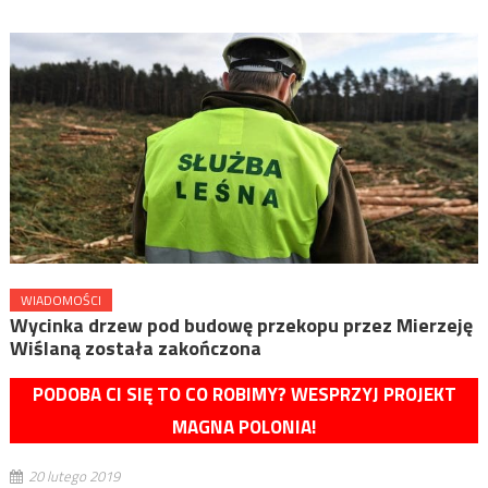
WIADOMOŚCI
Wycinka drzew pod budowę przekopu przez Mierzeję
Wiślaną została zakończona
PODOBA CI SIĘ TO CO ROBIMY? WESPRZYJ PROJEKT
MAGNA POLONIA!
20 lutego 2019