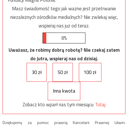
Fundacji Magna Polonia.
Masz świadomość tego jak ważne jest przetrwanie
niezależnych ośrodków medialnych? Nie zwlekaj więc,
wspieraj nas już od teraz.
8%
Uważasz, że robimy dobrą robotę? Nie czekaj zatem
do jutra, wspieraj nas od dzisiaj.
30 zł
50 zł
100 zł
Inna kwota
Zobacz kto wparł nas tym miesiącu:
Tutaj
Dziękujemy za pomoc prawną Kancelarii Prawnej Litwin: