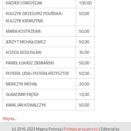
KACPER STAROŚCIAK
100,00
KULCZYK GRZEGORZ POLIŃSKA i
50,00
KULCZYK KATARZYNA
MARIA KOSTRZEWA
50,00
JERZY T MICHAJŁOWICZ
50,00
KOZIOŁ BOGUSŁAW
35,00
PAWEŁ ŁUKASZ ZIEMIAŃSKI
50,00
POTERA LIDIA i POTERA KRZYSZTOF
50,00
NIEMCZYK MICHAŁ
20,00
SŁAWOMIR PIĄTEK
10,00
KAMIL JAN KOWALCZYK
50,00
Więcej...
(c) 2016-2023 Magna Polonia
|
Polityka prywatności
|
Editorial by