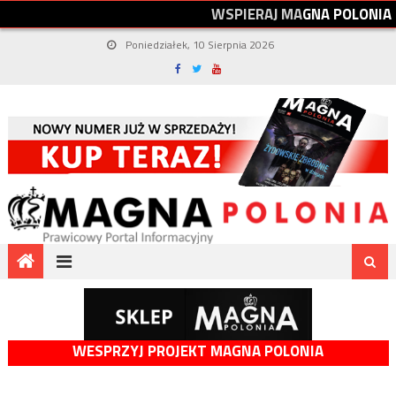
W
S
P
I
E
R
A
J
M
A
G
N
A
P
O
L
O
N
I
A
Poniedziałek, 10 Sierpnia 2026
WESPRZYJ PROJEKT MAGNA POLONIA