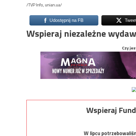
/TVP Info, unian.ua/
Udostępnij na FB
Twee
Wspieraj niezależne wydaw
Czy jes
Wspieraj Fund
W lipcu potrzebowaliś