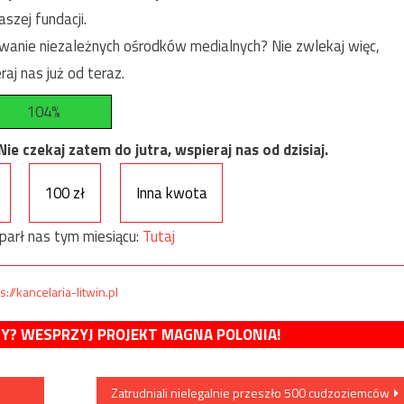
szej fundacji.
anie niezależnych ośrodków medialnych? Nie zwlekaj więc,
raj nas już od teraz.
104%
e czekaj zatem do jutra, wspieraj nas od dzisiaj.
100 zł
Inna kwota
parł nas tym miesiącu:
Tutaj
s://kancelaria-litwin.pl
MY? WESPRZYJ PROJEKT MAGNA POLONIA!
Zatrudniali nielegalnie przeszło 500 cudzoziemców