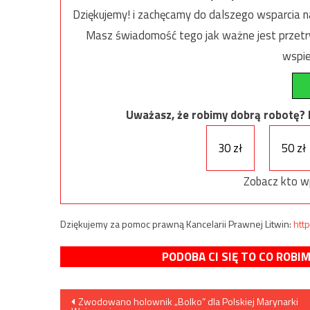
Dziękujemy! i zachęcamy do dalszego wsparcia na
Masz świadomość tego jak ważne jest przetrw
wspie
Uważasz, że robimy dobrą robotę? Ni
30 zł
50 zł
Zobacz kto w
Dziękujemy za pomoc prawną Kancelarii Prawnej Litwin:
http
PODOBA CI SIĘ TO CO ROBI
Nawigacja
Zwodowano holownik „Bolko” dla Polskiej Marynarki