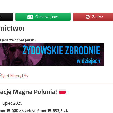
t
Obserwuj nas
Zapisz
nictwo:
t jeszcze naród polski?
ację Magna Polonia!
Lipiec 2026
my:
15 000
zł, zebraliśmy:
15 633,5
zł.