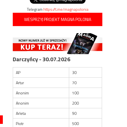
Telegram
https://t.me/magnapolonia
WESPRZYJ PROJEKT MAGNA POLONIA
Darczyńcy - 30.07.2026
AP
30
Artur
70
Anonim
100
Anonim
200
Arleta
90
Piotr
500