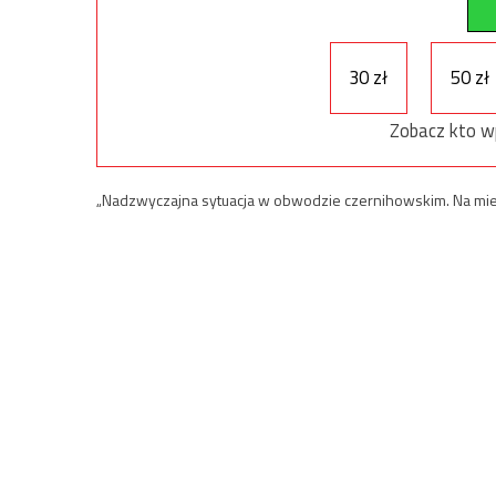
30 zł
50 zł
Zobacz kto w
„Nadzwyczajna sytuacja w obwodzie czernihowskim. Na miejs