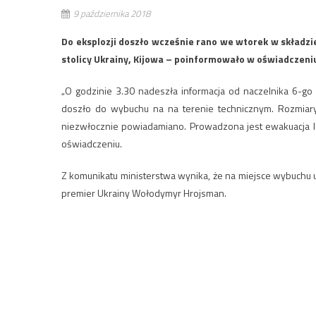
9 października 2018
Do eksplozji doszło wcześnie rano we wtorek w składzi
stolicy Ukrainy, Kijowa – poinformowało w oświadczeni
„O godzinie 3.30 nadeszła informacja od naczelnika 6-go
doszło do wybuchu na na terenie technicznym. Rozmiary 
niezwłocznie powiadamiano. Prowadzona jest ewakuacja lu
oświadczeniu.
Z komunikatu ministerstwa wynika, że na miejsce wybuchu ud
premier Ukrainy Wołodymyr Hrojsman.