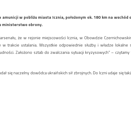
e amunicji w pobliżu miasta Icznia, położonym ok. 180 km na wschód 
u ministerstwo obrony.
 arsenału, że w rejonie miejscowości Icznia, w Obowdzie Czernichowski
w trakcie ustalania. Wszystkie odpowiednie służby i władze lokalne 
dności. Założono sztab do zwalczania sytuacji kryzysowych” – czytamy
ał się naczelny dowódca ukraińskich sił zbrojnych. Do Iczni udaje się tak