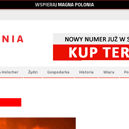
W
S
P
I
E
R
A
J
M
A
G
N
A
P
O
L
O
N
I
A
& Holocher
Żydzi
Gospodarka
Historia
Wiara
Po