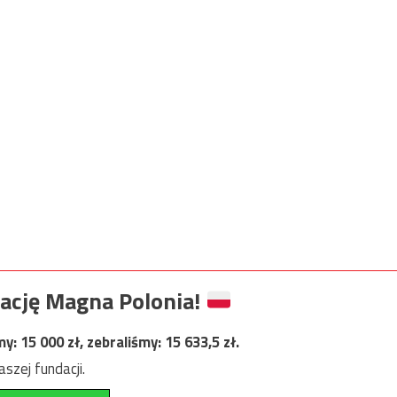
ację Magna Polonia!
my:
15 000
zł, zebraliśmy:
15 633,5
zł.
szej fundacji.