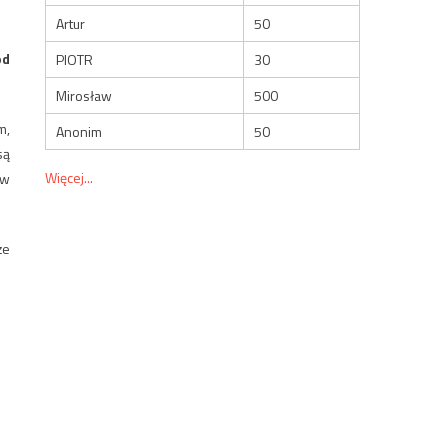
Artur
50
od
PIOTR
30
Mirosław
500
m,
Anonim
50
są
Więcej...
 w
że