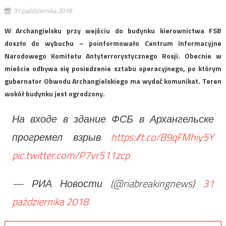
31 października 2018
W Archangielsku przy wejściu do budynku kierownictwa FSB
doszło do wybuchu – poinformowało Centrum Informacyjne
Narodowego Komitetu Antyterrorystycznego Rosji. Obecnie w
mieście odbywa się posiedzenie sztabu operacyjnego, po którym
gubernator Obwodu Archangielskiego ma wydać komunikat. Teren
wokół budynku jest ogrodzony.
На входе в здание ФСБ в Архангельске
прогремел взрыв
https://t.co/B9qFMhiy5Y
pic.twitter.com/P7vrS11zcp
— РИА Новости (@riabreakingnews)
31
października 2018