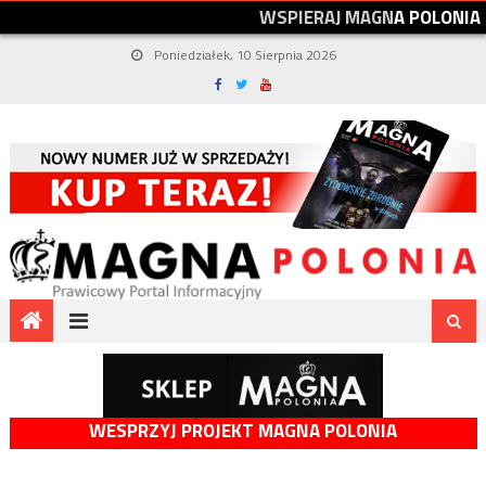
W
S
P
I
E
R
A
J
M
A
G
N
A
P
O
L
O
N
I
A
Poniedziałek, 10 Sierpnia 2026
WESPRZYJ PROJEKT MAGNA POLONIA