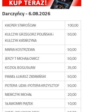
Darczyńcy - 6.08.2026
KACPER STAROŚCIAK
100,00
KULCZYK GRZEGORZ POLIŃSKA i
50,00
KULCZYK KATARZYNA
MARIA KOSTRZEWA
50,00
JERZY T MICHAJŁOWICZ
50,00
KOZIOŁ BOGUSŁAW
35,00
PAWEŁ ŁUKASZ ZIEMIAŃSKI
50,00
POTERA LIDIA i POTERA KRZYSZTOF
50,00
NIEMCZYK MICHAŁ
20,00
SŁAWOMIR PIĄTEK
10,00