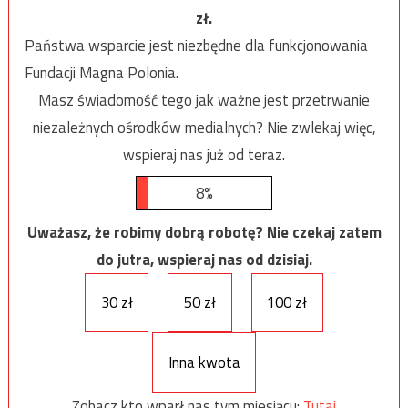
zł.
Państwa wsparcie jest niezbędne dla funkcjonowania
Fundacji Magna Polonia.
Masz świadomość tego jak ważne jest przetrwanie
niezależnych ośrodków medialnych? Nie zwlekaj więc,
wspieraj nas już od teraz.
8%
Uważasz, że robimy dobrą robotę? Nie czekaj zatem
do jutra, wspieraj nas od dzisiaj.
30 zł
50 zł
100 zł
Inna kwota
Zobacz kto wparł nas tym miesiącu:
Tutaj