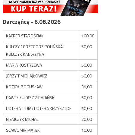
Darczyńcy - 6.08.2026
KACPER STAROŚCIAK
100,00
KULCZYK GRZEGORZ POLIŃSKA i
50,00
KULCZYK KATARZYNA
MARIA KOSTRZEWA
50,00
JERZY T MICHAJŁOWICZ
50,00
KOZIOŁ BOGUSŁAW
35,00
PAWEŁ ŁUKASZ ZIEMIAŃSKI
50,00
POTERA LIDIA i POTERA KRZYSZTOF
50,00
NIEMCZYK MICHAŁ
20,00
SŁAWOMIR PIĄTEK
10,00