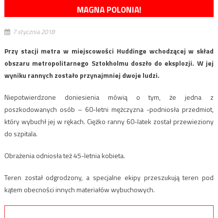
MAGNA POLONIA!
7 stycznia 2018
Przy stacji metra w miejscowości Huddinge wchodzącej w skład
obszaru metropolitarnego Sztokholmu doszło do eksplozji. W jej
wyniku rannych zostało przynajmniej dwoje ludzi.
Niepotwierdzone doniesienia mówią o tym, że jedna z
poszkodowanych osób – 60-letni mężczyzna -podniosła przedmiot,
który wybuchł jej w rękach. Ciężko ranny 60-latek został przewieziony
do szpitala.
Obrażenia odniosła też 45-letnia kobieta.
Teren został odgrodzony, a specjalne ekipy przeszukują teren pod
kątem obecności innych materiałów wybuchowych.