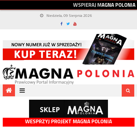
W
S
P
I
E
R
A
J
M
A
G
N
A
P
O
L
O
N
I
A
Niedziela, 09 Sierpnia 2026
WESPRZYJ PROJEKT MAGNA POLONIA