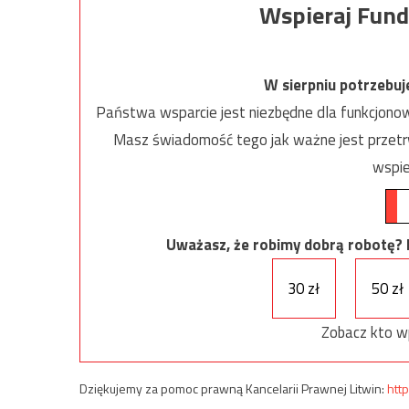
Wspieraj Fund
W sierpniu potrzebu
Państwa wsparcie jest niezbędne dla funkcjonow
Masz świadomość tego jak ważne jest przetrw
wspie
Uważasz, że robimy dobrą robotę? Ni
30 zł
50 zł
Zobacz kto w
Dziękujemy za pomoc prawną Kancelarii Prawnej Litwin:
http