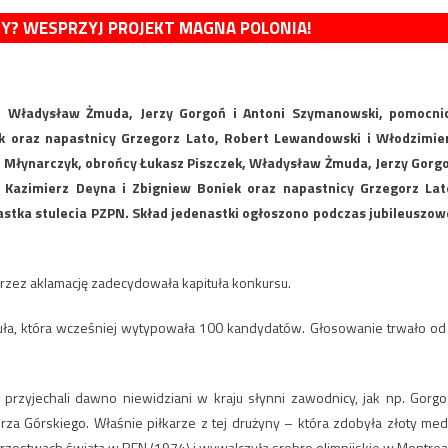
MY? WESPRZYJ PROJEKT MAGNA POLONIA!
k, Władysław Żmuda, Jerzy Gorgoń i Antoni Szymanowski, pomocni
k oraz napastnicy Grzegorz Lato, Robert Lewandowski i Włodzimie
f Młynarczyk, obrońcy Łukasz Piszczek, Władysław Żmuda, Jerzy Gorg
 Kazimierz Deyna i Zbigniew Boniek oraz napastnicy Grzegorz Lat
stka stulecia PZPN. Skład jedenastki ogłoszono podczas jubileuszow
przez aklamację zadecydowała kapituła konkursu.
uła, która wcześniej wytypowała 100 kandydatów. Głosowanie trwało od
przyjechali dawno niewidziani w kraju słynni zawodnicy, jak np. Gorgo
za Górskiego. Właśnie piłkarze z tej drużyny – która zdobyła złoty med
strzostwach świata w RFN (1974) i wywalczyła srebro olimpijskie w Montrea