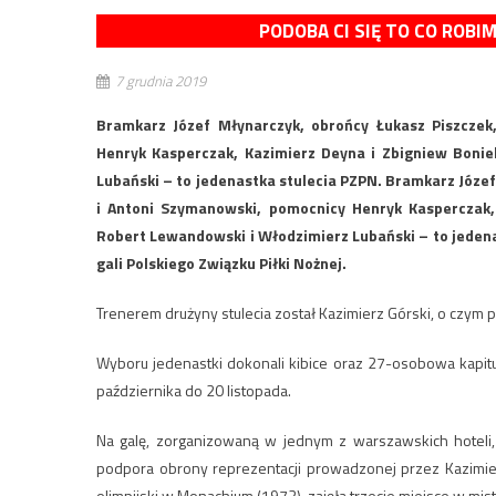
PODOBA CI SIĘ TO CO ROBI
7 grudnia 2019
Bramkarz Józef Młynarczyk, obrońcy Łukasz Piszcze
Henryk Kasperczak, Kazimierz Deyna i Zbigniew Bonie
Lubański – to jedenastka stulecia PZPN. Bramkarz Józe
i Antoni Szymanowski, pomocnicy Henryk Kasperczak,
Robert Lewandowski i Włodzimierz Lubański – to jedena
gali Polskiego Związku Piłki Nożnej.
Trenerem drużyny stulecia został Kazimierz Górski, o czym 
Wyboru jedenastki dokonali kibice oraz 27-osobowa kapit
października do 20 listopada.
Na galę, zorganizowaną w jednym z warszawskich hoteli, 
podpora obrony reprezentacji prowadzonej przez Kazimier
olimpijski w Monachium (1972), zajęła trzecie miejsce w mi