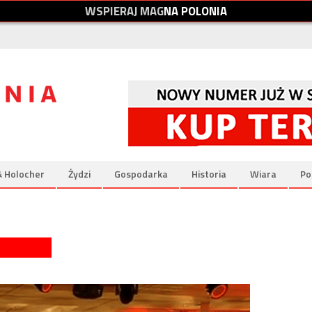
W
S
P
I
E
R
A
J
M
A
G
N
A
P
O
L
O
N
I
A
& Holocher
Żydzi
Gospodarka
Historia
Wiara
Po