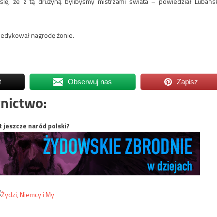
ę, że z tą drużyną bylibyśmy mistrzami świata – powiedział Lubańsk
adedykował nagrodę żonie.
t
Obserwuj nas
Zapisz
nictwo:
t jeszcze naród polski?