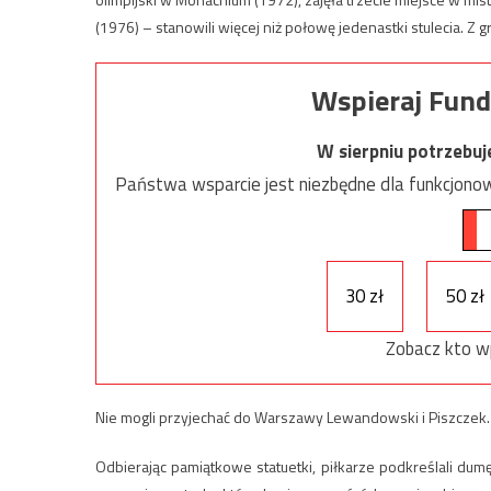
(1976) – stanowili więcej niż połowę jedenastki stulecia. Z g
Wspieraj Fund
W sierpniu potrzebu
Państwa wsparcie jest niezbędne dla funkcjonow
30 zł
50 zł
Zobacz kto w
Nie mogli przyjechać do Warszawy Lewandowski i Piszczek.
Odbierając pamiątkowe statuetki, piłkarze podkreślali dumę