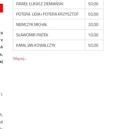
PAWEŁ ŁUKASZ ZIEMIAŃSKI
50,00
POTERA LIDIA i POTERA KRZYSZTOF
50,00
NIEMCZYK MICHAŁ
20,00
cy
SŁAWOMIR PIĄTEK
10,00
rz
KAMIL JAN KOWALCZYK
50,00
oń
o,
Więcej...
ej
 1
ń,
al
lu