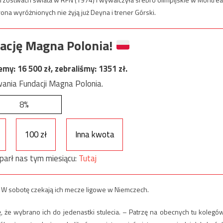
rona wyróżnionych nie żyją już Deyna i trener Górski.
ację Magna Polonia!
jemy:
16 500
zł, zebraliśmy:
1351
zł.
ania Fundacji Magna Polonia.
8%
100 zł
Inna kwota
parł nas tym miesiącu:
Tutaj
 W sobotę czekają ich mecze ligowe w Niemczech.
, że wybrano ich do jedenastki stulecia. – Patrzę na obecnych tu kolegów