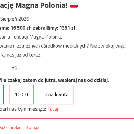
ację Magna Polonia!
Sierpień 2026
jemy:
16 500
zł, zebraliśmy:
1351
zł.
ania Fundacji Magna Polonia.
anie niezależnych ośrodków medialnych? Nie zwlekaj więc,
raj nas już od teraz.
8%
e czekaj zatem do jutra, wspieraj nas od dzisiaj.
100 zł
Inna kwota
parł nas tym miesiącu:
Tutaj
s://kancelaria-litwin.pl