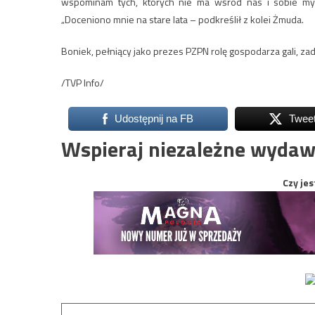
wspominam tych, których nie ma wśród nas i sobie myśl
„Doceniono mnie na stare lata – podkreślił z kolei Żmuda.
Boniek, pełniący jako prezes PZPN rolę gospodarza gali, z
/TVP Info/
Udostępnij na FB
Twee
Wspieraj niezależne wydaw
Czy jes