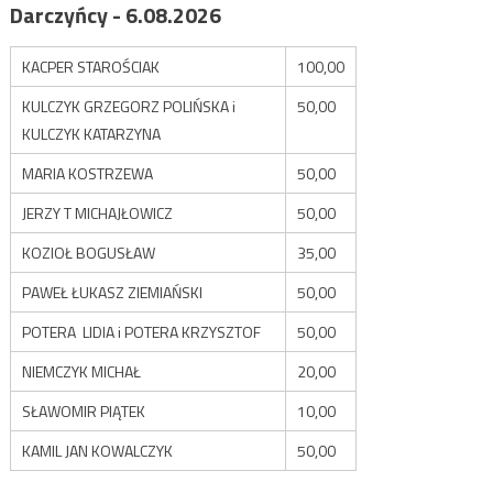
Darczyńcy - 6.08.2026
KACPER STAROŚCIAK
100,00
KULCZYK GRZEGORZ POLIŃSKA i
50,00
KULCZYK KATARZYNA
MARIA KOSTRZEWA
50,00
JERZY T MICHAJŁOWICZ
50,00
KOZIOŁ BOGUSŁAW
35,00
PAWEŁ ŁUKASZ ZIEMIAŃSKI
50,00
POTERA LIDIA i POTERA KRZYSZTOF
50,00
NIEMCZYK MICHAŁ
20,00
SŁAWOMIR PIĄTEK
10,00
KAMIL JAN KOWALCZYK
50,00