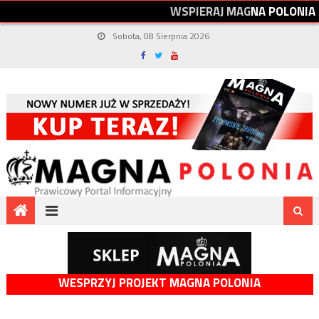
W
S
P
I
E
R
A
J
M
A
G
N
A
P
O
L
O
N
I
A
Sobota, 08 Sierpnia 2026
WESPRZYJ PROJEKT MAGNA POLONIA