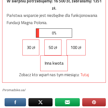
W sierpniu potrzebujemy:
16 500
zł, zebraliśmy:
1351
zł.
Państwa wsparcie jest niezbędne dla funkcjonowania
Fundacji Magna Polonia.
8%
30 zł
50 zł
100 zł
Inna kwota
Zobacz kto wparł nas tym miesiącu:
Tutaj
/hromadske.ua/