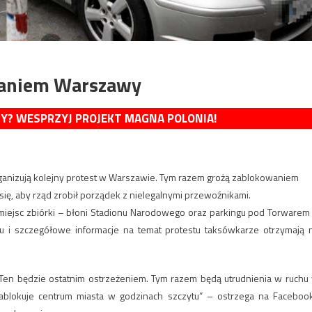
waniem Warszawy
MY? WESPRZYJ PROJEKT MAGNA POLONIA!
rganizują kolejny protest w Warszawie. Tym razem grożą zablokowaniem
ię, aby rząd zrobił porządek z nielegalnymi przewoźnikami.
 miejsc zbiórki – błoni Stadionu Narodowego oraz parkingu pod Torwarem
u i szczegółowe informacje na temat protestu taksówkarze otrzymają 
. Ten będzie ostatnim ostrzeżeniem. Tym razem będą utrudnienia w ruchu
zablokuje centrum miasta w godzinach szczytu” – ostrzega na Faceboo