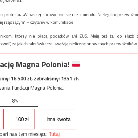
wydarzenia.
 protestu. „W naszej sprawie nic się nie zmieniło. Nielegalni przewoźni
ię rządzącym” – czytamy w komunikacie.
nikom, którzy nie płacą podatków ani ZUS. Mają też żal do służb 
rczymi”, za jakich taksówkarze uważają nielicencjonowanych przewoźników.
ację Magna Polonia!
jemy:
16 500
zł, zebraliśmy:
1351
zł.
ania Fundacji Magna Polonia.
8%
100 zł
Inna kwota
parł nas tym miesiącu:
Tutaj