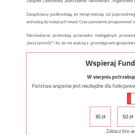
Związek Zawodowy „Warszawski Taksówkarz”, organizator 
Związkowcy podkreślają, że minął miesiąc od poprzedniego
wchodzą do kolejnych miast. Czas ponownie przypomnieć s
Taksówkarze protestują przeciwko nielegalnym przewoź
„bezczynność” i to, że nie walczą z „przestępcami gospoda
Wspieraj Fund
W sierpniu potrzebu
Państwa wsparcie jest niezbędne dla funkcjonow
30 zł
50 zł
Zobacz kto w