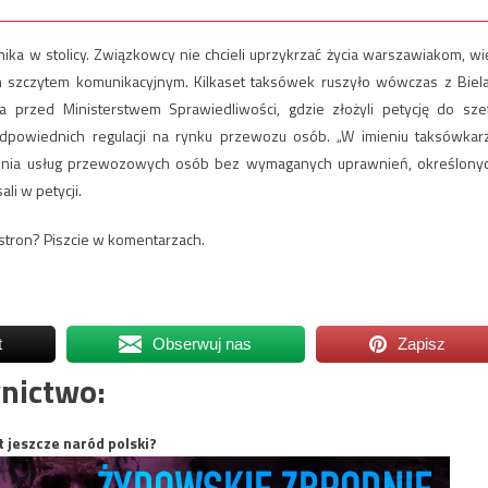
ika w stolicy. Związkowcy nie chcieli uprzykrzać życia warszawiakom, wi
 szczytem komunikacyjnym. Kilkaset taksówek ruszyło wówczas z Biel
 przed Ministerstwem Sprawiedliwości, gdzie złożyli petycję do sze
odpowiednich regulacji na rynku przewozu osób. „W imieniu taksówkar
enia usług przewozowych osób bez wymaganych uprawnień, określony
li w petycji.
e stron? Piszcie w komentarzach.
t
Obserwuj nas
Zapisz
nictwo:
t jeszcze naród polski?