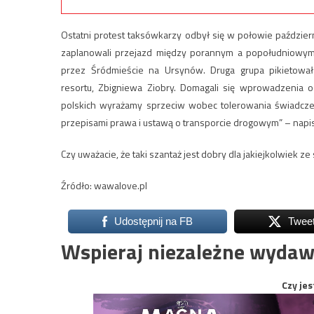
Ostatni protest taksówkarzy odbył się w połowie październ
zaplanowali przejazd między porannym a popołudniowym
przez Śródmieście na Ursynów. Druga grupa pikietowała
resortu, Zbigniewa Ziobry. Domagali się wprowadzenia 
polskich wyrażamy sprzeciw wobec tolerowania świadcz
przepisami prawa i ustawą o transporcie drogowym” – napisa
Czy uważacie, że taki szantaż jest dobry dla jakiejkolwiek z
Źródło: wawalove.pl
Udostępnij na FB
Twee
Wspieraj niezależne wydaw
Czy jes