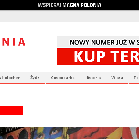
W
S
P
I
E
R
A
J
M
A
G
N
A
P
O
L
O
N
I
A
& Holocher
Żydzi
Gospodarka
Historia
Wiara
Po