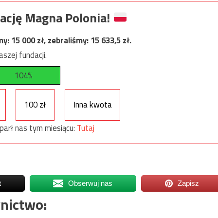
ację Magna Polonia!
my:
15 000
zł, zebraliśmy:
15 633,5
zł.
szej fundacji.
104%
100 zł
Inna kwota
parł nas tym miesiącu:
Tutaj
t
Obserwuj nas
Zapisz
nictwo: