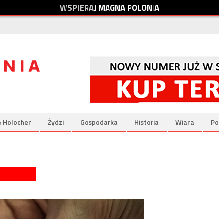
W
S
P
I
E
R
A
J
M
A
G
N
A
P
O
L
O
N
I
A
& Holocher
Żydzi
Gospodarka
Historia
Wiara
Po