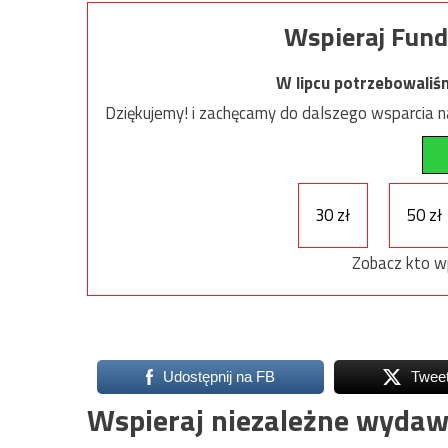
Wspieraj Fund
W lipcu potrzebowaliś
Dziękujemy! i zachęcamy do dalszego wsparcia na
30 zł
50 zł
Zobacz kto w
Udostępnij na FB
Twee
Wspieraj niezależne wydaw