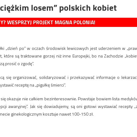
ciężkim losem” polskich kobiet
MY? WESPRZYJ PROJEKT MAGNA POLONIA!
łki „dzień po” w oczach środowisk lewicowych jest uderzeniem w „pra
t, które są traktowane gorzej niż inne Europejki, bo na Zachodzie „kobie
zą prosić o zgodę”.
 się organizować, solidaryzować i przekazywać informacje o lekarzac
ystawić receptę na „pigułkę śmierci”.
Jak się okazuje nie całkiem bezinteresownie. Powstaje bowiem lista medykó
pcji awaryjnej”. Jak się dowiadujemy, są oni gotowi wystawiać recepty „
inecie ginekologicznym kosztuje nawet 100-150 zł.