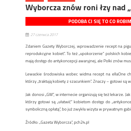
Wyborcza znów roni łzy nad „
PODOBA CI SIĘ TO CO ROBI
27 czerwca 2017
Zdaniem Gazety Wyborczej, wprowadzenie recept na pigu
reprodukcyjne kobiet”. To też „upokorzenie” polskich kobie
mają dostęp do antykoncepcji awaryjnej, ale Polki znów mus
Lewackie środowiska wobec widma recept na ellaOne chcą
którzy „traktują kobiety z szacunkiem”. Znaczy – gotowi są w
Jak donosi „GW”, w internecie organizują się też lekarze. 
którzy gotowi są „ułatwić” kobietom dostęp do „antykonce
symboliczną opłatą”, bo już zwykła wizyta w prywatnym gab
Źródło: „Gazeta Wyborcza”, pch24.pl