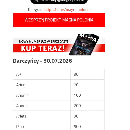
Telegram
https://t.me/magnapolonia
WESPRZYJ PROJEKT MAGNA POLONIA
Darczyńcy - 30.07.2026
AP
30
Artur
70
Anonim
100
Anonim
200
Arleta
90
Piotr
500