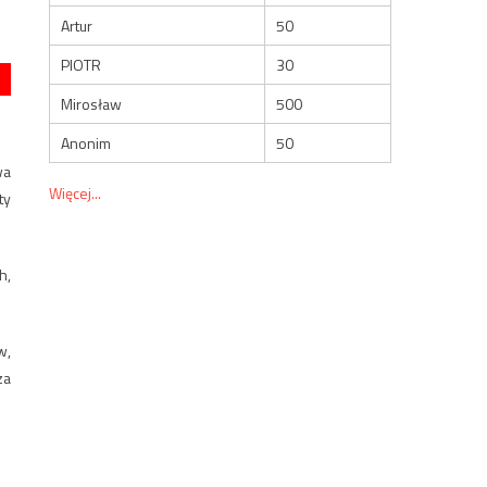
Artur
50
PIOTR
30
Mirosław
500
Anonim
50
wa
Więcej...
ty
h,
w,
za