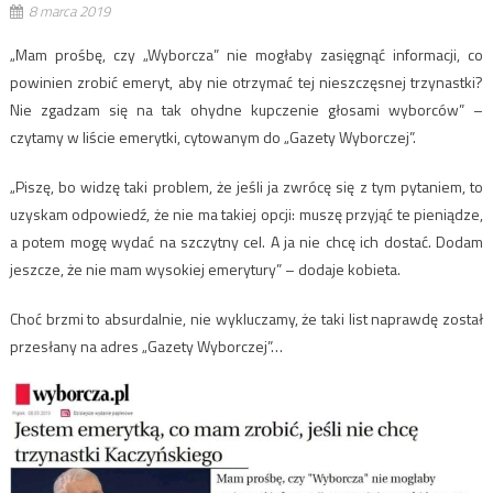
8 marca 2019
„Mam prośbę, czy „Wyborcza” nie mogłaby zasięgnąć informacji, co
powinien zrobić emeryt, aby nie otrzymać tej nieszczęsnej trzynastki?
Nie zgadzam się na tak ohydne kupczenie głosami wyborców” –
czytamy w liście emerytki, cytowanym do „Gazety Wyborczej”.
„Piszę, bo widzę taki problem, że jeśli ja zwrócę się z tym pytaniem, to
uzyskam odpowiedź, że nie ma takiej opcji: muszę przyjąć te pieniądze,
a potem mogę wydać na szczytny cel. A ja nie chcę ich dostać. Dodam
jeszcze, że nie mam wysokiej emerytury” – dodaje kobieta.
Choć brzmi to absurdalnie, nie wykluczamy, że taki list naprawdę został
przesłany na adres „Gazety Wyborczej”…