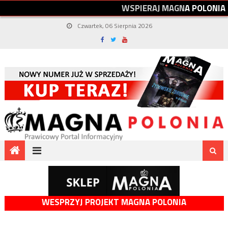
W
S
P
I
E
R
A
J
M
A
G
N
A
P
O
L
O
N
I
A
Czwartek, 06 Sierpnia 2026
WESPRZYJ PROJEKT MAGNA POLONIA