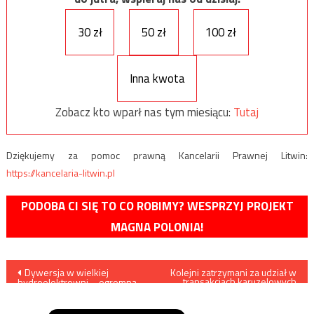
30 zł
50 zł
100 zł
Inna kwota
Zobacz kto wparł nas tym miesiącu:
Tutaj
Dziękujemy za pomoc prawną Kancelarii Prawnej Litwin:
https://kancelaria-litwin.pl
PODOBA CI SIĘ TO CO ROBIMY? WESPRZYJ PROJEKT
MAGNA POLONIA!
Nawigacja
Dywersja w wielkiej
Kolejni zatrzymani za udział w
transakcjach karuzelowych
hydroelektrowni – ogromna
VAT
wpisu
część Wenezueli pozbawiona
została prądu