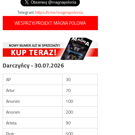
Telegram
https://t.me/magnapolonia
WESPRZYJ PROJEKT MAGNA POLONIA
Darczyńcy - 30.07.2026
AP
30
Artur
70
Anonim
100
Anonim
200
Arleta
90
Piotr
500