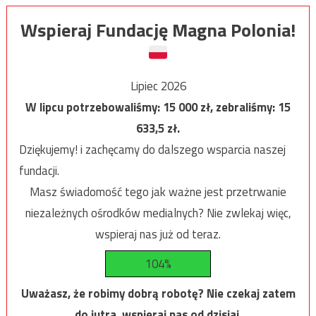
Wspieraj Fundację Magna Polonia!
Lipiec 2026
W lipcu potrzebowaliśmy:
15 000
zł, zebraliśmy:
15
633,5
zł.
Dziękujemy! i zachęcamy do dalszego wsparcia naszej
fundacji.
Masz świadomość tego jak ważne jest przetrwanie
niezależnych ośrodków medialnych? Nie zwlekaj więc,
wspieraj nas już od teraz.
104%
Uważasz, że robimy dobrą robotę? Nie czekaj zatem
do jutra, wspieraj nas od dzisiaj.