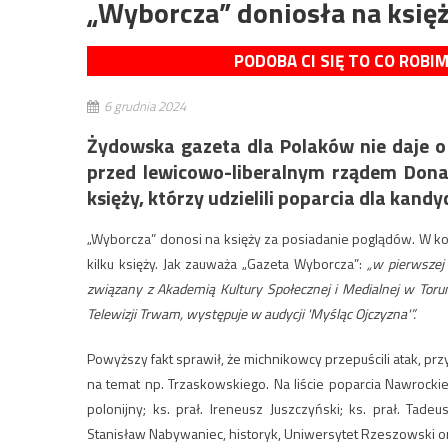
„Wyborcza” doniosła na księ
PODOBA CI SIĘ TO CO ROBI
6 grudnia 2024
Żydowska gazeta dla Polaków nie daje o
przed lewicowo-liberalnym rządem Don
księży, którzy udzielili poparcia dla kan
„Wyborcza” donosi na księży za posiadanie poglądów. W ko
kilku księży. Jak zauważa „Gazeta Wyborcza”:
„w pierwszej 
związany z Akademią Kultury Społecznej i Medialnej w Torun
Telewizji Trwam, występuje w audycji 'Myśląc Ojczyzna'”.
Powyższy fakt sprawił, że michnikowcy przepuścili atak, pr
na temat np. Trzaskowskiego. Na liście poparcia Nawrocki
polonijny; ks. prał. Ireneusz Juszczyński; ks. prał. Tad
Stanisław Nabywaniec, historyk, Uniwersytet Rzeszowski or