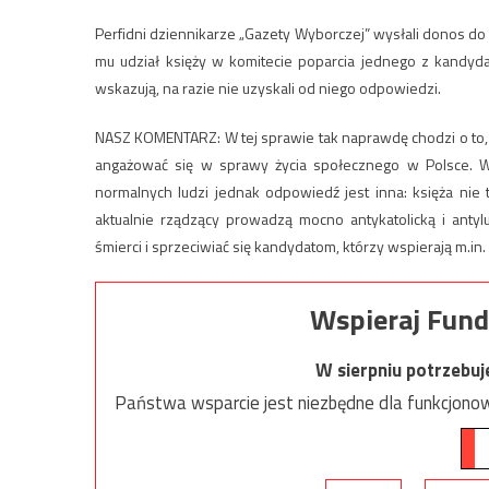
Perfidni dziennikarze „Gazety Wyborczej” wysłali donos do 
mu udział księży w komitecie poparcia jednego z kandyda
wskazują, na razie nie uzyskali od niego odpowiedzi.
NASZ KOMENTARZ: W tej sprawie tak naprawdę chodzi o to, c
angażować się w sprawy życia społecznego w Polsce. We
normalnych ludzi jednak odpowiedź jest inna: księża nie
aktualnie rządzący prowadzą mocno antykatolicką i antylu
śmierci i sprzeciwiać się kandydatom, którzy wspierają m.in
Wspieraj Fund
W sierpniu potrzebu
Państwa wsparcie jest niezbędne dla funkcjonow