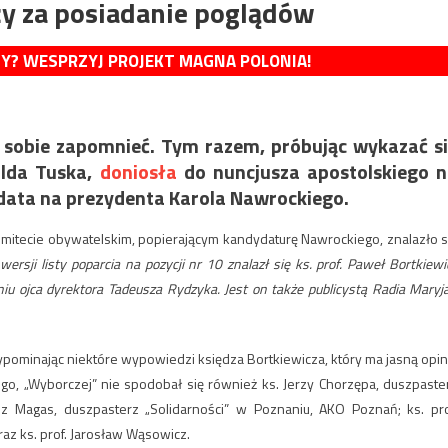
ży za posiadanie poglądów
MY? WESPRZYJ PROJEKT MAGNA POLONIA!
 sobie zapomnieć. Tym razem, próbując wykazać s
alda Tuska,
doniosła
do nuncjusza apostolskiego 
dydata na prezydenta Karola Nawrockiego.
mitecie obywatelskim, popierającym kandydaturę Nawrockiego, znalazło s
wersji listy poparcia na pozycji nr 10 znalazł się ks. prof. Paweł Bortkiewi
iu ojca dyrektora Tadeusza Rydzyka. Jest on także publicystą Radia Maryja
zypominając niektóre wypowiedzi księdza Bortkiewicza, który ma jasną opin
ego, „Wyborczej” nie spodobał się również ks. Jerzy Chorzępa, duszpaste
eusz Magas, duszpasterz „Solidarności” w Poznaniu, AKO Poznań; ks. pro
az ks. prof. Jarosław Wąsowicz.