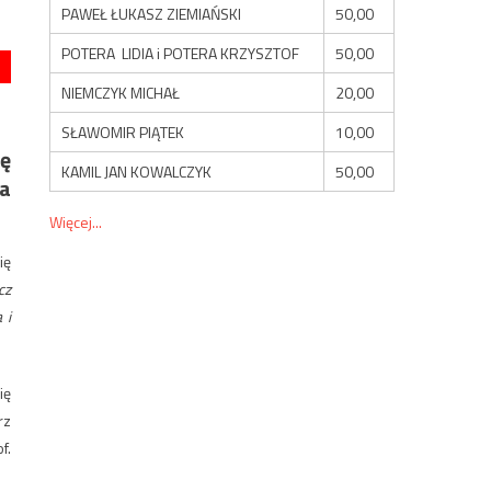
PAWEŁ ŁUKASZ ZIEMIAŃSKI
50,00
POTERA LIDIA i POTERA KRZYSZTOF
50,00
NIEMCZYK MICHAŁ
20,00
SŁAWOMIR PIĄTEK
10,00
ię
KAMIL JAN KOWALCZYK
50,00
na
Więcej...
ię
cz
 i
ię
rz
f.