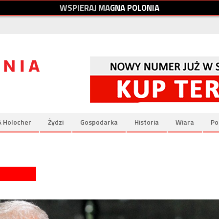
W
S
P
I
E
R
A
J
M
A
G
N
A
P
O
L
O
N
I
A
& Holocher
Żydzi
Gospodarka
Historia
Wiara
Po