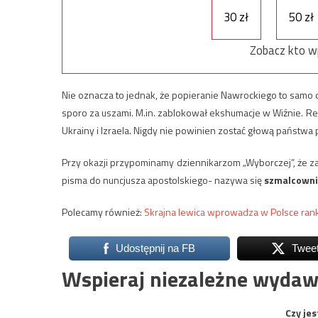
30 zł
50 zł
Zobacz kto w
Nie oznacza to jednak, że popieranie Nawrockiego to samo 
sporo za uszami. M.in. zablokował ekshumacje w Wiźnie. 
Ukrainy i Izraela. Nigdy nie powinien zostać głową państwa 
Przy okazji przypominamy dziennikarzom „Wyborczej”, że z
pisma do nuncjusza apostolskiego- nazywa się
szmalcown
Polecamy również:
Skrajna lewica wprowadza w Polsce ran
Udostępnij na FB
Twee
Wspieraj niezależne wydaw
Czy jes