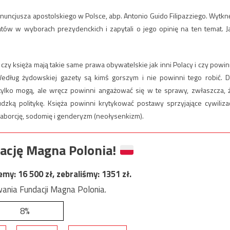
nuncjusza apostolskiego w Polsce, abp. Antonio Guido Filipazziego. Wytknę
tów w wyborach prezydenckich i zapytali o jego opinię na ten temat. J
zy księża mają takie same prawa obywatelskie jak inni Polacy i czy powin
dług żydowskiej gazety są kimś gorszym i nie powinni tego robić. D
 tylko mogą, ale wręcz powinni angażować się w te sprawy, zwłaszcza, 
dzką politykę. Księża powinni krytykować postawy sprzyjające cywilizac
. aborcję, sodomię i genderyzm (neołysenkizm).
ację Magna Polonia!
jemy:
16 500
zł, zebraliśmy:
1351
zł.
ania Fundacji Magna Polonia.
8%