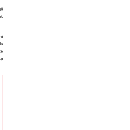
li
ak
ni
la
że
ji