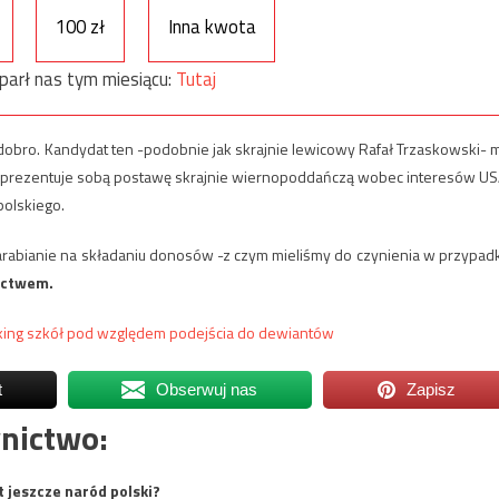
100 zł
Inna kwota
parł nas tym miesiącu:
Tutaj
dobro. Kandydat ten -podobnie jak skrajnie lewicowy Rafał Trzaskowski- 
Reprezentuje sobą postawę skrajnie wiernopoddańczą wobec interesów US
polskiego.
arabianie na składaniu donosów -z czym mieliśmy do czynienia w przypad
ictwem.
king szkół pod względem podejścia do dewiantów
t
Obserwuj nas
Zapisz
nictwo:
t jeszcze naród polski?