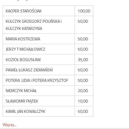
KACPER STAROŚCIAK
100,00
KULCZYK GRZEGORZ POLIŃSKA i
50,00
KULCZYK KATARZYNA
MARIA KOSTRZEWA
50,00
JERZY T MICHAJŁOWICZ
50,00
KOZIOŁ BOGUSŁAW
35,00
PAWEŁ ŁUKASZ ZIEMIAŃSKI
50,00
POTERA LIDIA i POTERA KRZYSZTOF
50,00
NIEMCZYK MICHAŁ
20,00
SŁAWOMIR PIĄTEK
10,00
KAMIL JAN KOWALCZYK
50,00
Więcej...