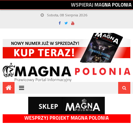
W
S
P
I
E
R
A
J
M
A
G
N
A
P
O
L
O
N
I
A
Sobota, 08 Sierpnia 2026
WESPRZYJ PROJEKT MAGNA POLONIA