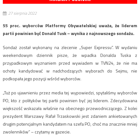
27 sierpnia 2022
55 proc. wyborców Platformy Obywatelskiej uważa, że liderem
partii powinien być Donald Tusk – wynika z najnowszego sondażu.
Sondaż został wykonany na zlecenie „Super Expressu”. W wydaniu
weekendowym dziennik pisze, że wpadka Donalda Tuska z
przypadkowym wyznaniem przed wywiadem w TVN24, że nie ma
ochoty kandydować w nadchodzących wyborach do Sejmu, nie
podkopała jego pozycji wśród wyborców.
„Tuż po ujawnieniu przez media tej wypowiedzi, spytaliśmy wyborców
PO, kto z polityków tej partii powinien być jej liderem. Zdecydowana
większość wskazała właśnie na obecnego przewodniczącego. Z kolei
prezydent Warszawy Rafał Trzaskowski jest zdaniem ankietowanych
drugim potencjalnym kandydatem na szefa PO, choć ma znacznie mniej
zwolenników” – czytamy w gazecie.