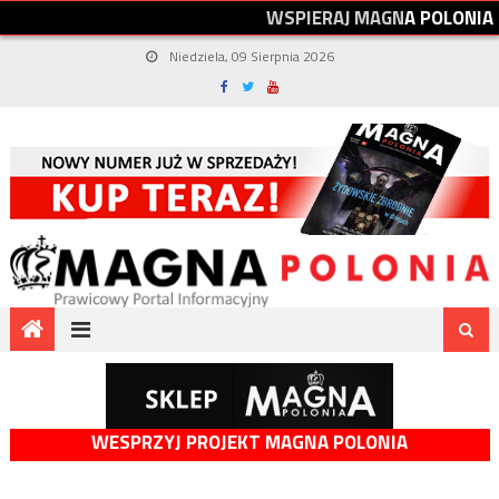
W
S
P
I
E
R
A
J
M
A
G
N
A
P
O
L
O
N
I
A
Niedziela, 09 Sierpnia 2026
WESPRZYJ PROJEKT MAGNA POLONIA