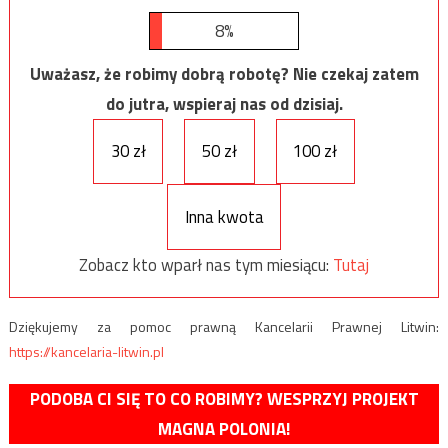
8%
Uważasz, że robimy dobrą robotę? Nie czekaj zatem
do jutra, wspieraj nas od dzisiaj.
30 zł
50 zł
100 zł
Inna kwota
Zobacz kto wparł nas tym miesiącu:
Tutaj
Dziękujemy za pomoc prawną Kancelarii Prawnej Litwin:
https://kancelaria-litwin.pl
PODOBA CI SIĘ TO CO ROBIMY? WESPRZYJ PROJEKT
MAGNA POLONIA!