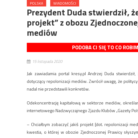
POLSKA
WIADOMOŚCI
Prezydent Duda stwierdził, ż
projekt” z obozu Zjednoczone
mediów
PODOBA CI SIĘ TO CO ROBI
15 listopada 2020
Jak zawiadamia portal kresy.pl Andrzej Duda stwierdził
dotyczący repolonizacji mediów. Zwrócił uwagę, że polityc
nadal nie przedstawili konkretów.
Odekoncentrację kapitałową w sektorze mediów, określaną
internetowego Nadzwyczajnego Zjazdu Klubów „Gazety Polsk
– Chciałbym zobaczyć jakiś projekt [dot. repolonizacji me
kwestia, o której w obozie Zjednoczonej Prawicy słyszy