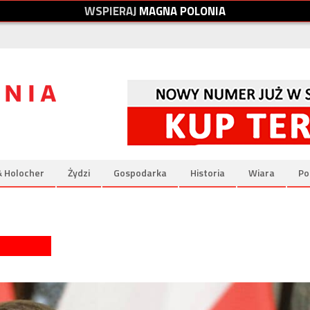
W
S
P
I
E
R
A
J
M
A
G
N
A
P
O
L
O
N
I
A
& Holocher
Żydzi
Gospodarka
Historia
Wiara
Po