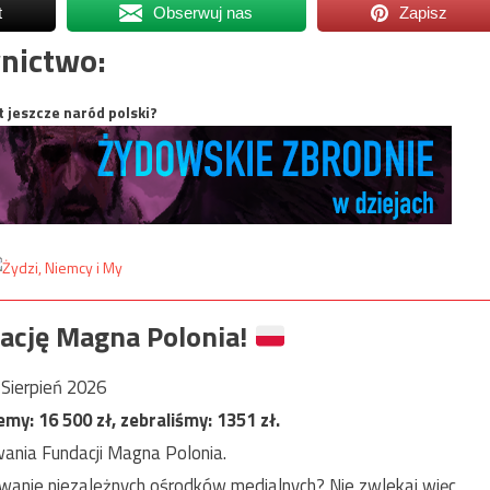
t
Obserwuj nas
Zapisz
nictwo:
t jeszcze naród polski?
ację Magna Polonia!
Sierpień 2026
jemy:
16 500
zł, zebraliśmy:
1351
zł.
ania Fundacji Magna Polonia.
anie niezależnych ośrodków medialnych? Nie zwlekaj więc,