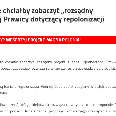
e chciałby zobaczyć „rozsądny
j Prawicy dotyczący repolonizacji
MY? WESPRZYJ PROJEKT MAGNA POLONIA!
, że chciałby zobaczyć „rozsądny projekt” z obozu Zjednoczonej Prawi
y obozu rządzącego rozwiązania w tym zakresie zapowiadają od pięciu lat,
 też jako repolonizacja, Andrzej Duda został zapytany w piątek podcz
iej”.
diów – red.], który jakiekolwiek rozwiązania w tym zakresie proponuje. 
my od ponad 5 lat, ale żadnej propozycji konkretnego rozwiązania w t