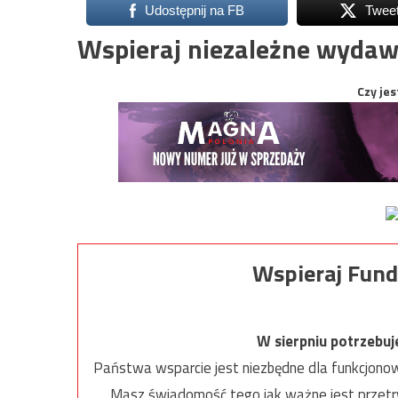
Udostępnij na FB
Twee
Wspieraj niezależne wydaw
Czy jes
Wspieraj Fund
W sierpniu potrzebu
Państwa wsparcie jest niezbędne dla funkcjonow
Masz świadomość tego jak ważne jest przetrw