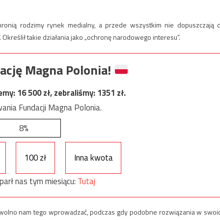
chronią rodzimy rynek medialny, a przede wszystkim nie dopuszczają 
Określił takie działania jako „ochronę narodowego interesu”.
ację Magna Polonia!
jemy:
16 500
zł, zebraliśmy:
1351
zł.
ania Fundacji Magna Polonia.
8%
100 zł
Inna kwota
parł nas tym miesiącu:
Tutaj
 nie wolno nam tego wprowadzać, podczas gdy podobne rozwiązania w swoi