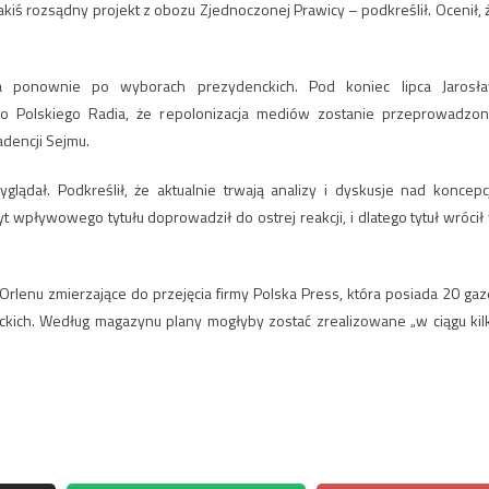
akiś rozsądny projekt z obozu Zjednoczonej Prawicy – podkreślił. Ocenił, 
ła ponownie po wyborach prezydenckich. Pod koniec lipca Jarosł
o Polskiego Radia, że repolonizacja mediów zostanie przeprowadzon
adencji Sejmu.
lądał. Podkreślił, że aktualnie trwają analizy i dyskusje nad koncepc
wpływowego tytułu doprowadził do ostrej reakcji, i dlatego tytuł wrócił
Orlenu zmierzające do przejęcia firmy Polska Press, która posiada 20 gaz
ieckich. Według magazynu plany mogłyby zostać zrealizowane „w ciągu kil