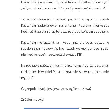
krajach mają – stwierdził prezydent – Chciałbym zobaczyć j
„w tym zakresie na inny obóz polityczny liczyć nie można”.
Temat repolonizacji mediów partia rządząca podnios
Kaczyński zadeklarował na antenie Programu Pierwszeg
Podkreślił, że stanie się to jeszcze przed końcem obecnej k
Kaczyński nie ujawnił, jak wspomniany proces będzie wyg
repolonizacji mediów. „W Niemczech wykup jednego niezbyt 
niemieckie ręce” – powiedział prezes PIS.
Na początku października „The Economist” opisał działania 
regionalnych w całej Polsce i znajduje się w rękach niem
tygodni”.
Czy repolonizacja jest jeszcze w ogóle możliwa?
Źródło: kresy.pl