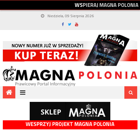
W
S
P
I
E
R
A
J
M
A
G
N
A
P
O
L
O
N
I
A
Niedziela, 09 Sierpnia 2026
WESPRZYJ PROJEKT MAGNA POLONIA