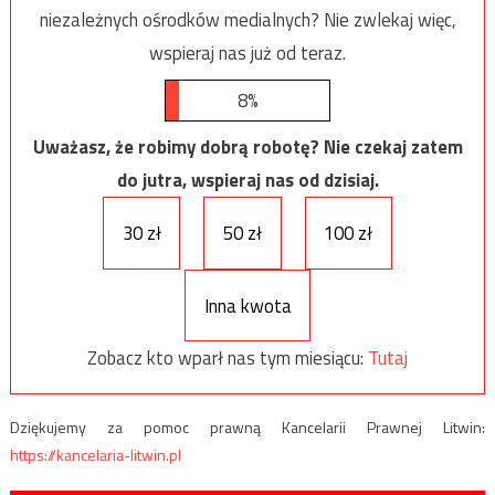
niezależnych ośrodków medialnych? Nie zwlekaj więc,
wspieraj nas już od teraz.
8%
Uważasz, że robimy dobrą robotę? Nie czekaj zatem
do jutra, wspieraj nas od dzisiaj.
30 zł
50 zł
100 zł
Inna kwota
Zobacz kto wparł nas tym miesiącu:
Tutaj
Dziękujemy za pomoc prawną Kancelarii Prawnej Litwin:
https://kancelaria-litwin.pl