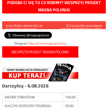
PODOBA CI SIĘ TO CO ROBIMY? WESPRZYJ PROJEKT
MAGNA POLONIA!
Nawigacja
Joe Biden stwierdził, że
W Szczecinku powstanie
pomnik upamiętniający ofiary
Facebook zabija ludzi
Rzezi Wołyńskiej
wpisu
Telegram
https://t.me/magnapolonia
WESPRZYJ PROJEKT MAGNA POLONIA
Darczyńcy - 6.08.2026
KACPER STAROŚCIAK
100,00
KULCZYK GRZEGORZ POLIŃSKA i
50,00