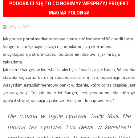
PODOBA CI SIĘ TO CO ROBIMY? WESPRZYJ PROJEKT
MAGNA POLONIA!
18 lipca 2021
Jak podaje portal medianarodowe.com współzałożyciel Wikipedii Larry
Sanger oskarżył największą i najpopularniejszą internetową
encyklopedię o stronniczość i porzucenie ideałów, z jakimi była
zakładana.
Jak ocenił Sanger, w kwestiach takich jak Covid czy Joe Biden, Wikipedia
stawała się coraz bardziej zabarwiona stronniczo, popierając przede
wszystkim establishmentowy punkt widzenia, który coraz częściej jest
„propagandą”. To, jak twierdzi Sanger, jest powodem, dla którego
opuścił stronę, opisując ją jako „zepsutą nie do naprawienia”.
Nie można w ogóle cytować Daily Mail. Nie
można też cytować Fox News w kwestiach
społeczno-politycznych. To jest zakazane. Więc