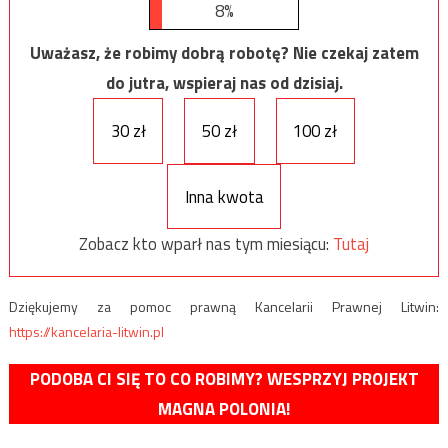
8%
Uważasz, że robimy dobrą robotę? Nie czekaj zatem
do jutra, wspieraj nas od dzisiaj.
30 zł
50 zł
100 zł
Inna kwota
Zobacz kto wparł nas tym miesiącu:
Tutaj
Dziękujemy za pomoc prawną Kancelarii Prawnej Litwin:
https://kancelaria-litwin.pl
PODOBA CI SIĘ TO CO ROBIMY? WESPRZYJ PROJEKT
MAGNA POLONIA!