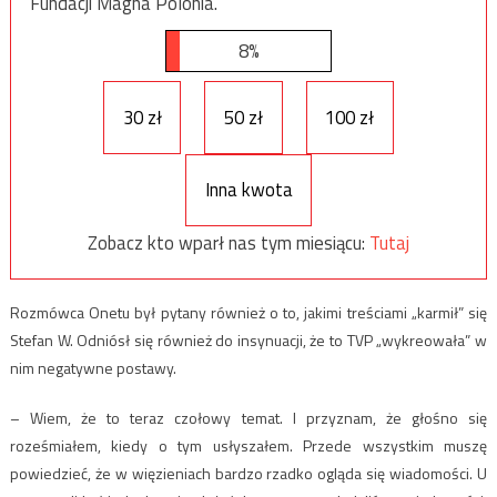
Fundacji Magna Polonia.
8%
30 zł
50 zł
100 zł
Inna kwota
Zobacz kto wparł nas tym miesiącu:
Tutaj
Rozmówca Onetu był pytany również o to, jakimi treściami „karmił” się
Stefan W. Odniósł się również do insynuacji, że to TVP „wykreowała” w
nim negatywne postawy.
– Wiem, że to teraz czołowy temat. I przyznam, że głośno się
roześmiałem, kiedy o tym usłyszałem. Przede wszystkim muszę
powiedzieć, że w więzieniach bardzo rzadko ogląda się wiadomości. U