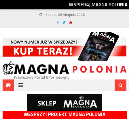
W
S
P
I
E
R
A
J
M
A
G
N
A
P
O
L
O
N
I
A
Sobota, 08 Sierpnia 2026
WESPRZYJ PROJEKT MAGNA POLONIA