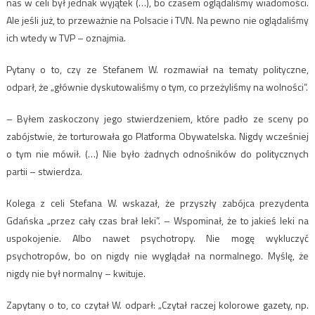
nas w celi był jednak wyjątek (…), bo czasem oglądaliśmy wiadomości.
Ale jeśli już, to przeważnie na Polsacie i TVN. Na pewno nie oglądaliśmy
ich wtedy w TVP – oznajmia.
Pytany o to, czy ze Stefanem W. rozmawiał na tematy polityczne,
odparł, że „głównie dyskutowaliśmy o tym, co przeżyliśmy na wolności”.
– Byłem zaskoczony jego stwierdzeniem, które padło ze sceny po
zabójstwie, że torturowała go Platforma Obywatelska. Nigdy wcześniej
o tym nie mówił. (…) Nie było żadnych odnośników do politycznych
partii – stwierdza.
Kolega z celi Stefana W. wskazał, że przyszły zabójca prezydenta
Gdańska „przez cały czas brał leki”. – Wspominał, że to jakieś leki na
uspokojenie. Albo nawet psychotropy. Nie mogę wykluczyć
psychotropów, bo on nigdy nie wyglądał na normalnego. Myślę, że
nigdy nie był normalny – kwituje.
Zapytany o to, co czytał W. odparł: „Czytał raczej kolorowe gazety, np.