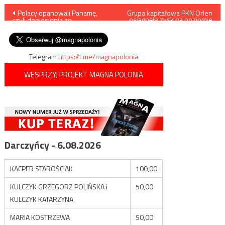
Nawigacja
Polacy opanowali Panamę,
Grupa kapitałowa PKN Orlen
osiągnęła zysk na poziomie
czyli doniesienia ze
5,51 mld zł, ale to mniej niż w
wpisu
Światowych Dni Młodzieży
roku 2017
Telegram
https://t.me/magnapolonia
WESPRZYJ PROJEKT MAGNA POLONIA
Darczyńcy - 6.08.2026
KACPER STAROŚCIAK
100,00
KULCZYK GRZEGORZ POLIŃSKA i
50,00
KULCZYK KATARZYNA
MARIA KOSTRZEWA
50,00