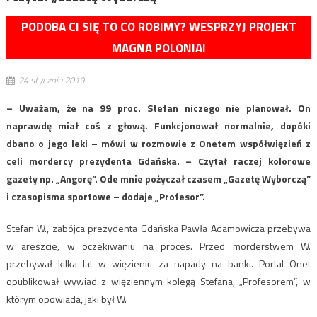
PODOBA CI SIĘ TO CO ROBIMY? WESPRZYJ PROJEKT
MAGNA POLONIA!
24 stycznia 2019
– Uważam, że na 99 proc. Stefan niczego nie planował. On
naprawdę miał coś z głową. Funkcjonował normalnie, dopóki
dbano o jego leki – mówi w rozmowie z Onetem współwięzień z
celi mordercy prezydenta Gdańska. – Czytał raczej kolorowe
gazety np. „Angorę”. Ode mnie pożyczał czasem „Gazetę Wyborczą”
i czasopisma sportowe – dodaje „Profesor”.
Stefan W., zabójca prezydenta Gdańska Pawła Adamowicza przebywa
w areszcie, w oczekiwaniu na proces. Przed morderstwem W.
przebywał kilka lat w więzieniu za napady na banki. Portal Onet
opublikował wywiad z więziennym kolegą Stefana, „Profesorem”, w
którym opowiada, jaki był W.