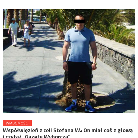
WIADOMOŚCI
Współwięzień z celi Stefana W.: On miał coś z głową
i czytał „Gazetę Wyborczą”