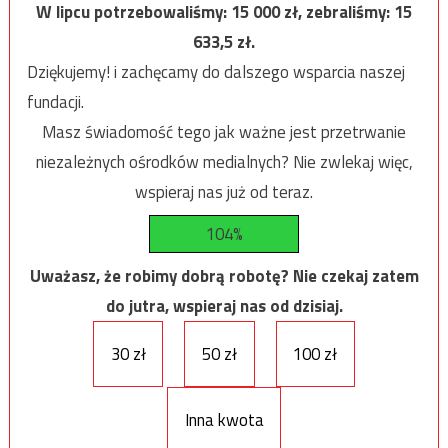
W lipcu potrzebowaliśmy:
15 000
zł, zebraliśmy:
15
633,5
zł.
Dziękujemy! i zachęcamy do dalszego wsparcia naszej
fundacji.
Masz świadomość tego jak ważne jest przetrwanie
niezależnych ośrodków medialnych? Nie zwlekaj więc,
wspieraj nas już od teraz.
104%
Uważasz, że robimy dobrą robotę? Nie czekaj zatem
do jutra, wspieraj nas od dzisiaj.
30 zł
50 zł
100 zł
Inna kwota