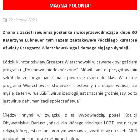
MAGNA POLONIA!
22 sierpnia 2020
Znana z zacietrzewienia posłanka i wiceprzewodnicząca klubu KO
Katarzyna Lubnauer tym razem zaatakowała łódzkiego kuratora
oświaty Grzegorza Wierzchowskiego i domaga się jego dymisji.
Łódzki kurator oświaty Grzegorz Wierzchowski w czwartek był gościem
programu „Rozmowy niedokończone”. Mówił tam o przygotowaniu
szkół do zdalnego nauczania i powrocie dzieci do klas. W trakcie
programu Wierzchowski stwierdził: „Jesteśmy na etapie wirusa, ale
myślę, że ten wirus LGBT, wirus ideologii jest znacznie groźniejszy, bo to
jest wirus dehumanizacji społeczeństwa”.
Między innymi w związku z tą wypowiedzią, poseł Koalicji
Obywatelskiej Dariusz Joński, dla którego ideologia LGBT jest niczym
religia, której jest on fanatycznym wyznawcą, zwrócił się do szefa MEN
o odwołanie kuratora z pełnionej funkcji.