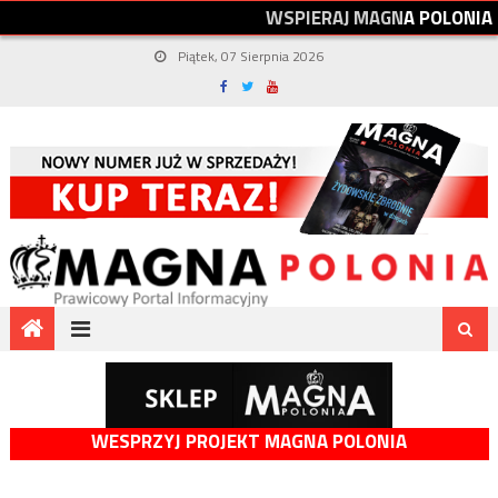
W
S
P
I
E
R
A
J
M
A
G
N
A
P
O
L
O
N
I
A
Piątek, 07 Sierpnia 2026
WESPRZYJ PROJEKT MAGNA POLONIA