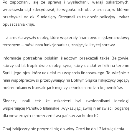
Po zapoznaniu się ze sprawą i wysłuchaniu wersji oskarżonych,
wrocławski sąd zdecydował, że wypuści ich obu z aresztu, w którym
przebywali od ok. 9 miesięcy. Otrzymali za to dozór policyjny i zakaz
opuszczania kraju.
– Z aresztu wyszły osoby, które wspierały finansowo międzynarodowy
terroryzm – mówi nam funkcjonariusz, znający kulisy tej sprawy.
Informacje potrzebne polskim śledczym przekazali także Belgowie,
którzy od lat tropili dwie osoby: syna, który działał w ISIS na terenie
Syrii i jego ojca, który udzielał mu wsparcia finansowego. To właśnie z
nimi współpracowali przebywający na Dolnym Śląsku Irakijczycy będący
pośrednikami w transakcjach między członkami rodzin bojowników.
Śledczy ustalili też, że oskarżeni byli zwolennikami ideologii
wspierającej Państwo Islamskie „wykazując jawną nienawiść i pogardę
dla niewiernych i społeczeństwa państw zachodnich”.
Obaj Irakijczycy nie przyznali się do winy. Grozi im do 12 lat więzienia.