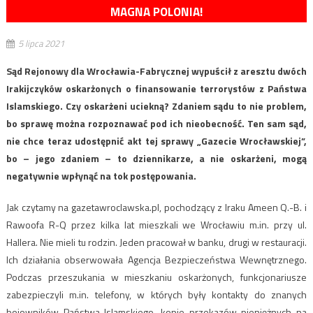
MAGNA POLONIA!
5 lipca 2021
Sąd Rejonowy dla Wrocławia-Fabrycznej wypuścił z aresztu dwóch
Irakijczyków oskarżonych o finansowanie terrorystów z Państwa
Islamskiego. Czy oskarżeni uciekną? Zdaniem sądu to nie problem,
bo sprawę można rozpoznawać pod ich nieobecność. Ten sam sąd,
nie chce teraz udostępnić akt tej sprawy „Gazecie Wrocławskiej”,
bo – jego zdaniem – to dziennikarze, a nie oskarżeni, mogą
negatywnie wpłynąć na tok postępowania.
Jak czytamy na gazetawroclawska.pl, pochodzący z Iraku Ameen Q.-B. i
Rawoofa R-Q przez kilka lat mieszkali we Wrocławiu m.in. przy ul.
Hallera. Nie mieli tu rodzin. Jeden pracował w banku, drugi w restauracji.
Ich działania obserwowała Agencja Bezpieczeństwa Wewnętrznego.
Podczas przeszukania w mieszkaniu oskarżonych, funkcjonariusze
zabezpieczyli m.in. telefony, w których były kontakty do znanych
bojowników Państwa Islamskiego, kopie przekazów pieniężnych na