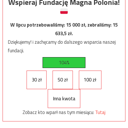
Wspieraj Fundację Magna Polonia!
W lipcu potrzebowaliśmy:
15 000
zł, zebraliśmy:
15
633,5
zł.
Dziękujemy! i zachęcamy do dalszego wsparcia naszej
fundacji.
104%
30 zł
50 zł
100 zł
Inna kwota
Zobacz kto wparł nas tym miesiącu:
Tutaj