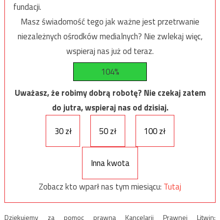
fundacji.
Masz świadomość tego jak ważne jest przetrwanie
niezależnych ośrodków medialnych? Nie zwlekaj więc,
wspieraj nas już od teraz.
104%
Uważasz, że robimy dobrą robotę? Nie czekaj zatem
do jutra, wspieraj nas od dzisiaj.
30 zł
50 zł
100 zł
Inna kwota
Zobacz kto wparł nas tym miesiącu:
Tutaj
Dziękujemy za pomoc prawną Kancelarii Prawnej Litwin: