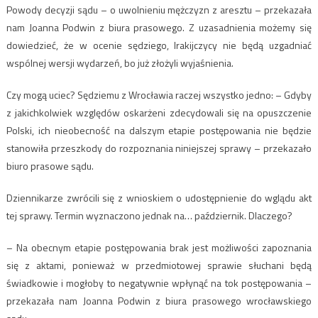
Powody decyzji sądu – o uwolnieniu mężczyzn z aresztu – przekazała
nam Joanna Podwin z biura prasowego. Z uzasadnienia możemy się
dowiedzieć, że w ocenie sędziego, Irakijczycy nie będą uzgadniać
wspólnej wersji wydarzeń, bo już złożyli wyjaśnienia.
Czy mogą uciec? Sędziemu z Wrocławia raczej wszystko jedno: – Gdyby
z jakichkolwiek względów oskarżeni zdecydowali się na opuszczenie
Polski, ich nieobecność na dalszym etapie postępowania nie będzie
stanowiła przeszkody do rozpoznania niniejszej sprawy – przekazało
biuro prasowe sądu.
Dziennikarze zwrócili się z wnioskiem o udostępnienie do wglądu akt
tej sprawy. Termin wyznaczono jednak na… październik. Dlaczego?
– Na obecnym etapie postępowania brak jest możliwości zapoznania
się z aktami, ponieważ w przedmiotowej sprawie słuchani będą
świadkowie i mogłoby to negatywnie wpłynąć na tok postępowania –
przekazała nam Joanna Podwin z biura prasowego wrocławskiego