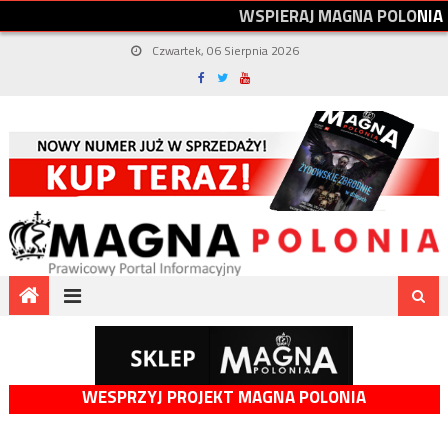
W
S
P
I
E
R
A
J
M
A
G
N
A
P
O
L
O
N
I
A
Czwartek, 06 Sierpnia 2026
WESPRZYJ PROJEKT MAGNA POLONIA