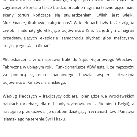
zagraniczne konta, a także bardzo brutalne nagrania (zawierające m.in.
sceny tortur) kończące się stwierdzeniami: „Allah jest wielki.
Muzułmanie, Arabowie, ratujcie nas”. W telefonach były także zdjęcia
zwłok i materiały gloryfikujące bojowników ISIS. Na jednym z nagrań
przedstawiających eksplozje samochodu słychać głos mężczyzny
krzyczącego „Allah Akbar”.
Akt oskarżenia w ich sprawie trafił do Sądu Rejonowego Wrocław-
Fabryczna w ubiegłym roku. Funkcjonariusze ABW ustalili, że mężczyźni
za pomocą systemu finansowego Hawala wspierali działania
bojowników Państwa Islamskiego.
Według śledczych – Irakijczycy odbierali pieniądze we wrocławskich
bankach (przekazy dla nich były wykonywane z Niemiec i Belgii), a
następnie przekazywali je osobom działającym w ramach tzw. Państwa
Islamskiego na terenie Syrii i Iraku.