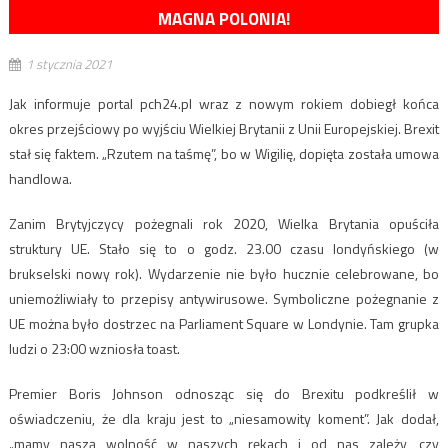
MAGNA POLONIA!
1 stycznia 2021
Jak informuje portal pch24.pl wraz z nowym rokiem dobiegł końca
okres przejściowy po wyjściu Wielkiej Brytanii z Unii Europejskiej. Brexit
stał się faktem. „Rzutem na taśmę”, bo w Wigilię, dopięta została umowa
handlowa.
Zanim Brytyjczycy pożegnali rok 2020, Wielka Brytania opuściła
struktury UE. Stało się to o godz. 23.00 czasu londyńskiego (w
brukselski nowy rok). Wydarzenie nie było hucznie celebrowane, bo
uniemożliwiały to przepisy antywirusowe. Symboliczne pożegnanie z
UE można było dostrzec na Parliament Square w Londynie. Tam grupka
ludzi o 23:00 wzniosła toast.
Premier Boris Johnson odnosząc się do Brexitu podkreślił w
oświadczeniu, że dla kraju jest to „niesamowity koment”. Jak dodał,
„mamy naszą wolność w naszych rękach i od nas zależy, czy