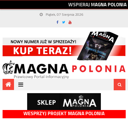
W
S
P
I
E
R
A
J
M
A
G
N
A
P
O
L
O
N
I
A
Piątek, 07 Sierpnia 2026
WESPRZYJ PROJEKT MAGNA POLONIA