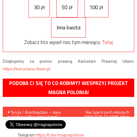
30 zł
50 zł
100 zł
Inna kwota
Zobacz kto wparł nas tym miesiącu:
Tutaj
Dziękujemy za pomoc prawną Kancelarii Prawnej Litwin:
https://kancelaria-litwin.pl
PODOBA CI SIĘ TO CO ROBIMY? WESPRZYJ PROJEKT
MAGNA POLONIA!
Nawigacja
Turcja / Azerbejdżan – dwa
Nie żyje trzech młodych
mężczyzn. Co stało się w
państwa jedna armia /spot/
szatni klubu sportowego?
wpisu
Telegram
https://t.me/magnapolonia