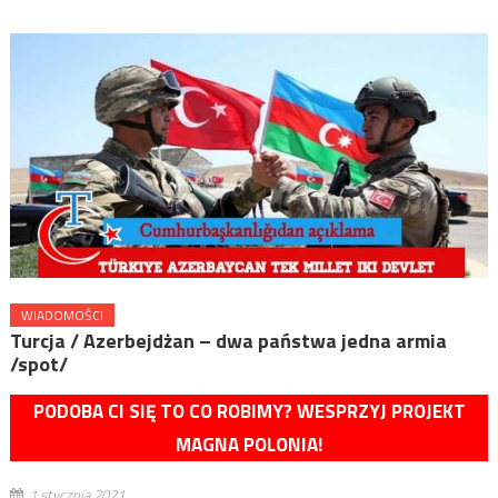
WIADOMOŚCI
Turcja / Azerbejdżan – dwa państwa jedna armia
/spot/
PODOBA CI SIĘ TO CO ROBIMY? WESPRZYJ PROJEKT
MAGNA POLONIA!
1 stycznia 2021