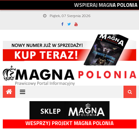
W
S
P
I
E
R
A
J
M
A
G
N
A
P
O
L
O
N
I
A
Piątek, 07 Sierpnia 2026
WESPRZYJ PROJEKT MAGNA POLONIA