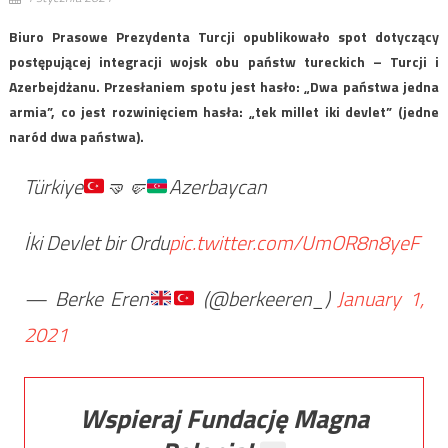
Biuro Prasowe Prezydenta Turcji opublikowało spot dotyczący
postępującej integracji wojsk obu państw tureckich – Turcji i
Azerbejdżanu. Przesłaniem spotu jest hasło: „Dwa państwa jedna
armia”, co jest rozwinięciem hasła: „tek millet iki devlet” (jedne
naród dwa państwa).
Türkiye
🤜
🤛
Azerbaycan
İki Devlet bir Ordu
pic.twitter.com/UmOR8n8yeF
— Berke Eren
(@berkeeren_)
January 1,
2021
Wspieraj Fundację Magna