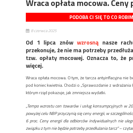
Wraca opłata mocowa. Ceny 
PODOBA CI SIĘ TO CO ROBI
8 czerwca 2025
Od 1 lipca znów
wzrosną
nasze rachu
przekonuje, że nie ma potrzeby przedłuża
tzw. opłaty mocowej. Oznacza to, że pr
więcej.
Wraca opłata mocowa. O tym, że tarcza antyinflacyjna nie bę
pod koniec kwietnia. Chodzi o „Sprawozdanie z wdrażania
którym rząd pokazuje, jak zmniejsza wydatki.
„Tempo wzrostu cen towarów i usług konsumpcyjnych w 2025 r
powyżej celu NBP przyczynią się ceny energii, w szczególnoś
6 proc. Ceny energii dla odbiorców indywidualnych nie u
związku z tym nie będzie potrzeby przedłużania tarcz”
– czyta