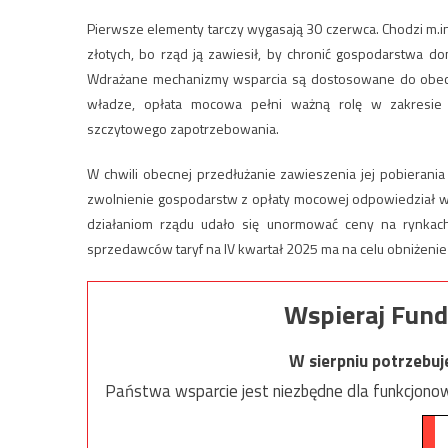
Pierwsze elementy tarczy wygasają 30 czerwca. Chodzi m.in
złotych, bo rząd ją zawiesił, by chronić gospodarstwa d
Wdrażane mechanizmy wsparcia są dostosowane do obecne
władze, opłata mocowa pełni ważną rolę w zakresie
szczytowego zapotrzebowania.
W chwili obecnej przedłużanie zawieszenia jej pobierania 
zwolnienie gospodarstw z opłaty mocowej odpowiedział wydz
działaniom rządu udało się unormować ceny na rynkach 
sprzedawców taryf na IV kwartał 2025 ma na celu obniżenie
Wspieraj Fund
W sierpniu potrzebu
Państwa wsparcie jest niezbędne dla funkcjonow