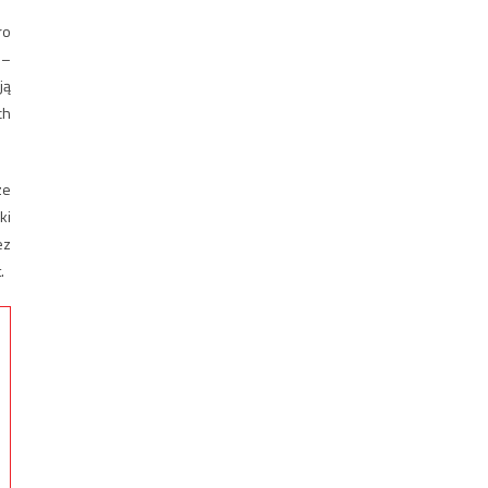
ro
 –
ją
ch
ze
ki
ez
.