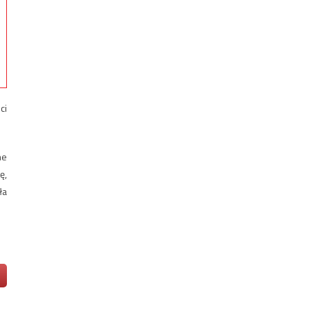
ci
ne
ę,
ła