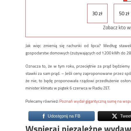
30 zł
50 zł
Zobacz kto w
Jak więc zmienią się rachunki od lipca? Według stawek
gospodarstw domowych (zużywających od 1200 kWh do 2800 
Oznacza to, że w tym roku, przeciętnie za prąd będziemy
stawki za sam prąd. – Jeśli ceny zaproponowane przez sp
że nie, to będę proponowała rządowi przedłużenie osłon 
minister klimatu w piątek 6 czerwca w Radiu ZET.
Polecamy również:
Poznań wydał gigantyczną sumę na wsp
Udostępnij na FB
Twee
Wspieraj niezależne wydaw