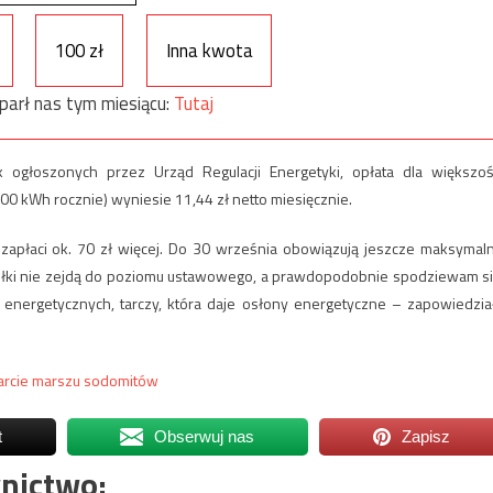
100 zł
Inna kwota
parł nas tym miesiącu:
Tutaj
 ogłoszonych przez Urząd Regulacji Energetyki, opłata dla większoś
kWh rocznie) wyniesie 11,44 zł netto miesięcznie.
 zapłaci ok. 70 zł więcej. Do 30 września obowiązują jeszcze maksymal
ółki nie zejdą do poziomu ustawowego, a prawdopodobnie spodziewam si
energetycznych, tarczy, która daje osłony energetyczne – zapowiedzia
arcie marszu sodomitów
t
Obserwuj nas
Zapisz
nictwo: