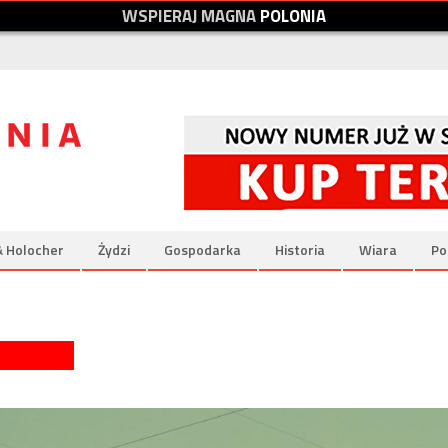
W
S
P
I
E
R
A
J
M
A
G
N
A
P
O
L
O
N
I
A
& Holocher
Żydzi
Gospodarka
Historia
Wiara
Po