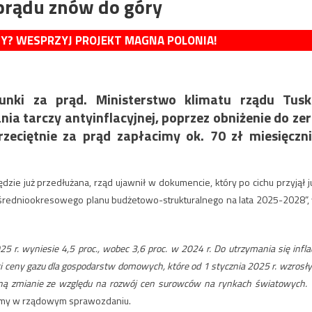
prądu znów do góry
MY? WESPRZYJ PROJEKT MAGNA POLONIA!
nki za prąd. Ministerstwo klimatu rządu Tusk
nia tarczy antyinflacyjnej, poprzez obniżenie do ze
zeciętnie za prąd zapłacimy ok. 70 zł miesięczn
dzie już przedłużana, rząd ujawnił w dokumencie, który po cichu przyjął j
 średniookresowego planu budżetowo-strukturalnego na lata 2025-2028”,
. wyniesie 4,5 proc., wobec 3,6 proc. w 2024 r. Do utrzymania się inflac
ci ceny gazu dla gospodarstw domowych, które od 1 stycznia 2025 r. wzrosły
legną zmianie ze względu na rozwój cen surowców na rynkach światowych.
my w rządowym sprawozdaniu.