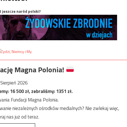
t jeszcze naród polski?
ację Magna Polonia!
Sierpień 2026
jemy:
16 500
zł, zebraliśmy:
1351
zł.
ania Fundacji Magna Polonia.
anie niezależnych ośrodków medialnych? Nie zwlekaj więc,
raj nas już od teraz.