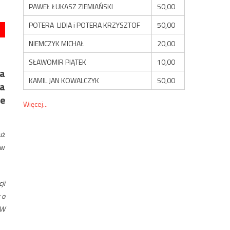
PAWEŁ ŁUKASZ ZIEMIAŃSKI
50,00
POTERA LIDIA i POTERA KRZYSZTOF
50,00
NIEMCZYK MICHAŁ
20,00
SŁAWOMIR PIĄTEK
10,00
a
KAMIL JAN KOWALCZYK
50,00
ra
ie
Więcej...
uż
 w
ji
 o
 W