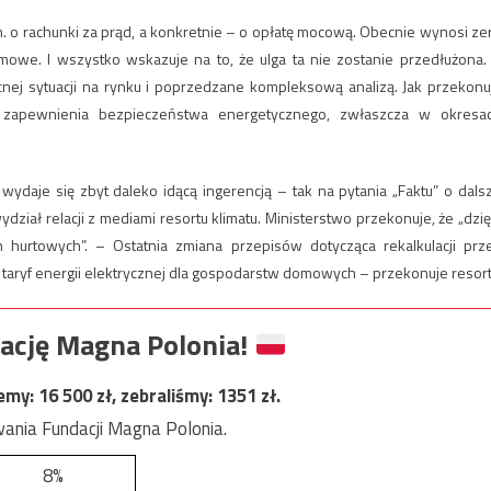
. o rachunki za prąd, a konkretnie – o opłatę mocową. Obecnie wynosi ze
omowe. I wszystko wskazuje na to, że ulga ta nie zostanie przedłużona.
j sytuacji na rynku i poprzedzane kompleksową analizą. Jak przekonu
 zapewnienia bezpieczeństwa energetycznego, zwłaszcza w okresa
wydaje się zbyt daleko idącą ingerencją – tak na pytania „Faktu” o dals
iał relacji z mediami resortu klimatu. Ministerstwo przekonuje, że „dzię
hurtowych”. – Ostatnia zmiana przepisów dotycząca rekalkulacji prz
 taryf energii elektrycznej dla gospodarstw domowych – przekonuje resort
ację Magna Polonia!
jemy:
16 500
zł, zebraliśmy:
1351
zł.
ania Fundacji Magna Polonia.
8%